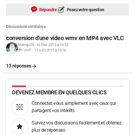
Répondre
Posez votre question
Discussions similaires
conversion d'une video wmv en MP4 avec VLC
Mamijo78
-
16 févr. 2013 à 14:52
steff
-
13 août 2017 à 18:56
13 réponses
DEVENEZ MEMBRE EN QUELQUES CLICS
Connectez-vous simplement avec ceux qui
partagent vos intérêts
Suivez vos discussions facilement et obtenez
plus de réponses