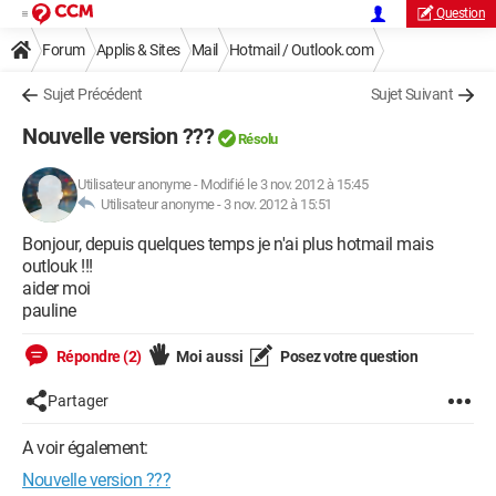
Question
Forum
Applis & Sites
Mail
Hotmail / Outlook.com
Sujet Précédent
Sujet Suivant
Nouvelle version ???
Résolu
Utilisateur anonyme
-
Modifié le 3 nov. 2012 à 15:45
Utilisateur anonyme -
3 nov. 2012 à 15:51
Bonjour, depuis quelques temps je n'ai plus hotmail mais
outlouk !!!
aider moi
pauline
Répondre (2)
Moi aussi
Posez votre question
Partager
A voir également:
Nouvelle version ???