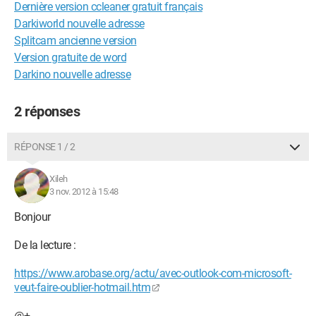
Dernière version ccleaner gratuit français
Darkiworld nouvelle adresse
Splitcam ancienne version
Version gratuite de word
Darkino nouvelle adresse
2 réponses
RÉPONSE 1 / 2
Xileh
3 nov. 2012 à 15:48
Bonjour
De la lecture :
https://www.arobase.org/actu/avec-outlook-com-microsoft-
veut-faire-oublier-hotmail.htm
@+