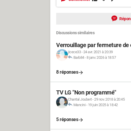
Répon
Discussions similaires
Verrouillage par fermeture d
jicece33
-
24 avr. 2021 à 20:39
Barb84
-
8 janv. 2026 à 18:57
8 réponses
TV LG "Non programmé"
Chantal Joubert
-
29 nov. 2018 à 20:45
Mancini
-
19 juin 2025 à 18:42
5 réponses