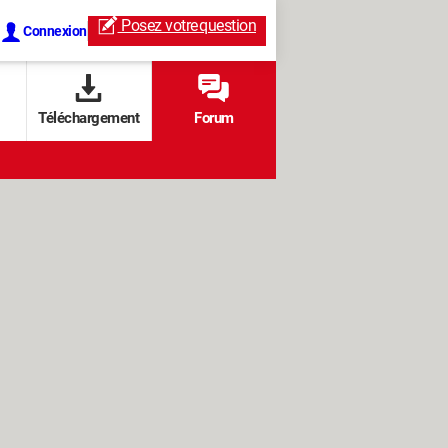
Posez votre
question
Connexion
Téléchargement
Forum