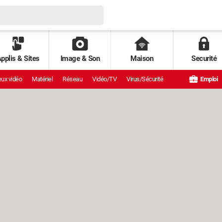
pplis & Sites
Image & Son
Maison
Securité
ux vidéo
Matériel
Réseau
Vidéo/TV
Virus/Sécurité
Emploi