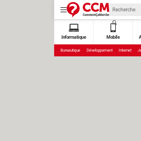
Informatique
Mobile
A
Bureautique
Développement
Internet
Je