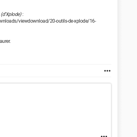
s
(d'Xplode)
:
downloads/viewdownload/20-outils-de-xplode/16-
aurer.