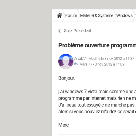
Forum
Matériel & Système
Windows
Sujet Précédent
Problème ouverture program
Vilval77
-
Modifié le 3 nov. 2012 à 11:37
Vilval77 -
3 nov. 2012 à 14:09
Bonjour,
j'ai windows 7 vista mais comme une a
programme par internet mais rien ne ma
J'ai beau tout essayé c ne marche pas.
alors si vous pouviez m'aidez ce serait 
Merci