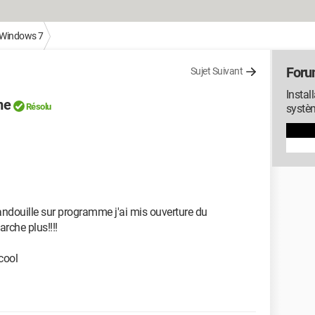
Windows 7
Foru
Sujet Suivant
Instal
me
Résolu
systè
ndouille sur programme j'ai mis ouverture du
rche plus!!!!
cool