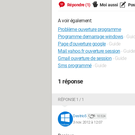
Répondre (1)
Moi aussi
Pose
A voir également:
Problème ouverture programme
Programme demarrage windows
- Gui
Page d'ouverture google
- Guide
Mail.yahoo.fr ouverture session
- Guide
Gmail ouverture de session
- Guide
Sms programmé
- Guide
1 réponse
RÉPONSE 1 / 1
Destrio5
10 324
3 nov. 2012 à 12:07