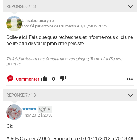
RÉPONSE 6 / 13
Utilisateur anonyme
Modifié par Antoine de Caumartin le 1/11/2012 20:25
Colle-le ici. Fais quelques recherches, et informe-nous d'ici une
heure afin de voir le problème persiste.
Traité établissant une Constitution vampirique; Tome I: La Pieuvre
pourpre.
0
Commenter
RÉPONSE 7 / 13
soraya80
40
1 nov. 2012 à 20:36
Ok;
# AdwCleaner v2.006 - Rapport créé le 01/11/2012 à 20:13:48