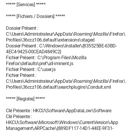
***** [Services] *****
***** [Fichiers / Dossiers] *****
Dossier Présent :
C:\Users\Administrateur\AppData\Roaming\Mozilla\Firefox\
Profiles\36ccz106.default\extensions\staged
Dossier Présent : C:\Windows\Installer\{835525BE-63BD-
4EC4-9425-00CEAD4849C2}
Fichier Présent : C:\Program Files\Mozilla
Firefox\defaults\pref\all-iminent.js
Fichier Présent : C:\user.js
Fichier Présent :
C:\Users\Administrateur\AppData\Roaming\Mozilla\Firefox\
Profiles\36ccz106.default\searchplugins\Conduit.xml
***** [Registre] *****
Clé Présente : HKCU\Software\AppDataLow\Software
Clé Présente :
HKCU\Software\Microsoft\Windows\CurrentVersion\App
Management\ARPCache\{889DF117-14D1-44EE-9F31-