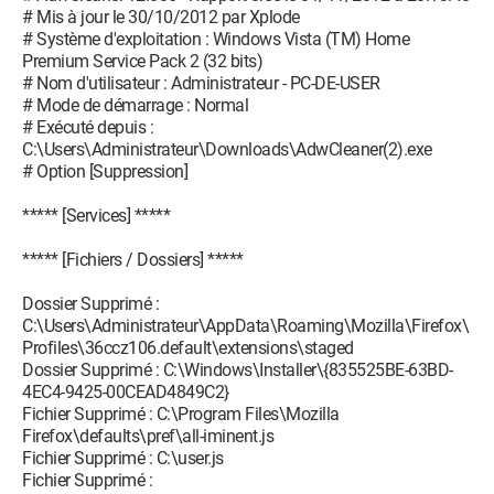
# Mis à jour le 30/10/2012 par Xplode
# Système d'exploitation : Windows Vista (TM) Home
Premium Service Pack 2 (32 bits)
# Nom d'utilisateur : Administrateur - PC-DE-USER
# Mode de démarrage : Normal
# Exécuté depuis :
C:\Users\Administrateur\Downloads\AdwCleaner(2).exe
# Option [Suppression]
***** [Services] *****
***** [Fichiers / Dossiers] *****
Dossier Supprimé :
C:\Users\Administrateur\AppData\Roaming\Mozilla\Firefox\
Profiles\36ccz106.default\extensions\staged
Dossier Supprimé : C:\Windows\Installer\{835525BE-63BD-
4EC4-9425-00CEAD4849C2}
Fichier Supprimé : C:\Program Files\Mozilla
Firefox\defaults\pref\all-iminent.js
Fichier Supprimé : C:\user.js
Fichier Supprimé :