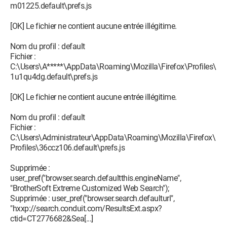
m01225.default\prefs.js
[OK] Le fichier ne contient aucune entrée illégitime.
Nom du profil : default
Fichier :
C:\Users\A*****\AppData\Roaming\Mozilla\Firefox\Profiles\
1u1qu4dg.default\prefs.js
[OK] Le fichier ne contient aucune entrée illégitime.
Nom du profil : default
Fichier :
C:\Users\Administrateur\AppData\Roaming\Mozilla\Firefox\
Profiles\36ccz106.default\prefs.js
Supprimée :
user_pref("browser.search.defaultthis.engineName",
"BrotherSoft Extreme Customized Web Search");
Supprimée : user_pref("browser.search.defaulturl",
"hxxp://search.conduit.com/ResultsExt.aspx?
ctid=CT2776682&Sea[...]