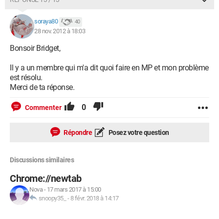
soraya80
40
28 nov. 2012 à 18:03
Bonsoir Bridget,
Il y a un membre qui m'a dit quoi faire en MP et mon problème
est résolu.
Merci de ta réponse.
0
Commenter
Répondre
Posez votre question
Discussions similaires
Chrome://newtab
Nova
-
17 mars 2017 à 15:00
snoopy35_
-
8 févr. 2018 à 14:17