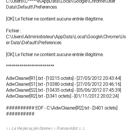
C:\Users\C*****e\AppData\Local\Google\Chrome\User
Data\Default\Preferences
[OK] Le fichier ne contient aucune entrée illégitime.
Fichier :
C:\Users\Administrateur\AppData\Local\Google\Chrome\Us
er Data\Default\Preferences
[OK] Le fichier ne contient aucune entrée illégitime.
*************************
AdwCleaner[R1].txt - [10215 octets] - [27/05/2012 20:43:44]
AdwCleaner[S1].txt - [10380 octets] - [27/05/2012 20:46:16]
AdwCleaner[S2].txt - [10435 octets] - [05/06/2012 07:45:39]
AdwCleaner[R2].txt - [3341 octets] - [01/11/2012 20:02:24]
########## EOF - C:\AdwCleaner[R2].txt - [3401 octets]
##########
♪ ♪ La Vie j'en ai, j'en Donne ♪ ♪ France Adot ♫ ♫