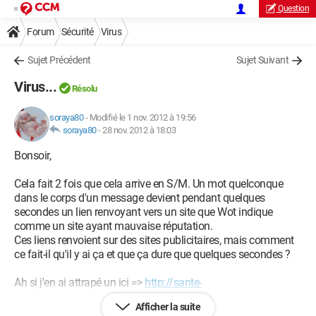
Question
Forum
Sécurité
Virus
Sujet Précédent
Sujet Suivant
Virus...
Résolu
soraya80
-
Modifié le 1 nov. 2012 à 19:56
soraya80
-
28 nov. 2012 à 18:03
Bonsoir,
Cela fait 2 fois que cela arrive en S/M. Un mot quelconque
dans le corps d'un message devient pendant quelques
secondes un lien renvoyant vers un site que Wot indique
comme un site ayant mauvaise réputation.
Ces liens renvoient sur des sites publicitaires, mais comment
ce fait-il qu'il y ai ça et que ça dure que quelques secondes ?
Ah si j'en ai attrapé un ici =>
http://sante-
medecine.commentcamarche.net/forum/affich-1292969-pas-
Afficher la suite
mes-regles-depuis-2-mois#top