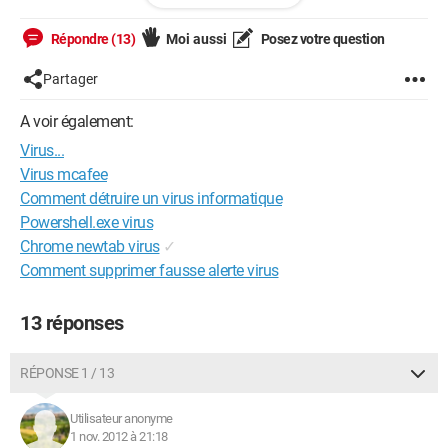
[url=http://www.hostingpics.net/viewer.php?
Répondre (13)
Moi aussi
Posez votre question
id=4849221tibou.jpg]
[img]http://img4.hostingpics.net/thumbs/mini_4849221tibou.
Partager
jpg[/img][/url]
A voir également:
♪ ♪ La Vie j'en ai, j'en Donne ♪ ♪ France Adot ♫ ♫
Virus...
Virus mcafee
Comment détruire un virus informatique
Powershell.exe virus
Chrome newtab virus
✓
Comment supprimer fausse alerte virus
13 réponses
RÉPONSE 1 / 13
Utilisateur anonyme
1 nov. 2012 à 21:18