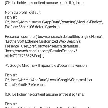
[OK] Le fichier ne contient aucune entrée illégitime.
Nom du profil : default
Fichier :
C:\Users\Administrateur\AppData\Roaming\Mozilla\Firefox\
Profiles\36ccz106.default\prefs.js
Présente : user_pref("browser.search.defaultthis.engineName",
"BrotherSoft Extreme Customized Web Search");
Présente : user_pref("browser.search.defaulturl",
"hxxp://search.conduit.com/ResultsExt.aspx?
ctid=CT2776682&Sea[...]
-\\ Google Chrome v [Impossible d'obtenir la version]
Fichier :
C:\Users\A****n\AppData\Local\Google\Chrome\User
Data\Default\Preferences
[OK] Le fichier ne contient aucune entrée illégitime.
Fichier :