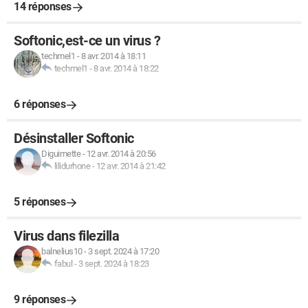
14 réponses
Softonic,est-ce un virus ?
techmel1
-
8 avr. 2014 à 18:11
techmel1
-
8 avr. 2014 à 18:22
6 réponses
Désinstaller Softonic
Diguimette
-
12 avr. 2014 à 20:56
lilidurhone
-
12 avr. 2014 à 21:42
5 réponses
Virus dans filezilla
balnelius10
-
3 sept. 2024 à 17:20
fabul
-
3 sept. 2024 à 18:23
9 réponses