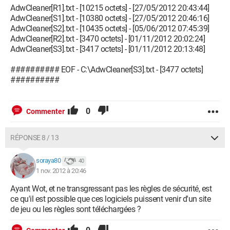
AdwCleaner[R1].txt - [10215 octets] - [27/05/2012 20:43:44]
AdwCleaner[S1].txt - [10380 octets] - [27/05/2012 20:46:16]
AdwCleaner[S2].txt - [10435 octets] - [05/06/2012 07:45:39]
AdwCleaner[R2].txt - [3470 octets] - [01/11/2012 20:02:24]
AdwCleaner[S3].txt - [3417 octets] - [01/11/2012 20:13:48]
########## EOF - C:\AdwCleaner[S3].txt - [3477 octets]
##########
0
Commenter
RÉPONSE 8 / 13
soraya80
40
1 nov. 2012 à 20:46
Ayant Wot, et ne transgressant pas les règles de sécurité, est
ce qu'il est possible que ces logiciels puissent venir d'un site
de jeu ou les règles sont téléchargées ?