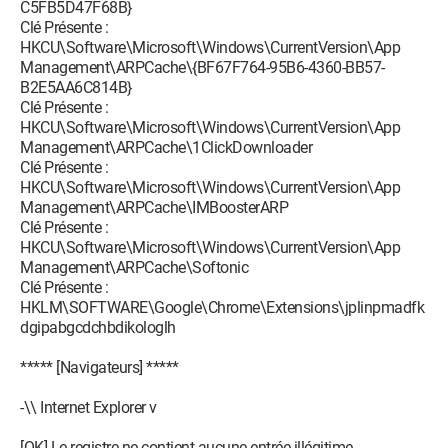
C5FB5D47F68B}
Clé Présente :
HKCU\Software\Microsoft\Windows\CurrentVersion\App
Management\ARPCache\{BF67F764-95B6-4360-BB57-
B2E5AA6C814B}
Clé Présente :
HKCU\Software\Microsoft\Windows\CurrentVersion\App
Management\ARPCache\1ClickDownloader
Clé Présente :
HKCU\Software\Microsoft\Windows\CurrentVersion\App
Management\ARPCache\IMBoosterARP
Clé Présente :
HKCU\Software\Microsoft\Windows\CurrentVersion\App
Management\ARPCache\Softonic
Clé Présente :
HKLM\SOFTWARE\Google\Chrome\Extensions\jplinpmadfk
dgipabgcdchbdikologlh
***** [Navigateurs] *****
-\\ Internet Explorer v
[OK] Le registre ne contient aucune entrée illégitime.