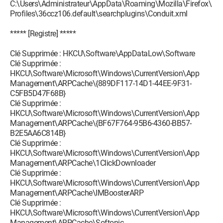
C:\Users\Administrateur\AppData\Roaming\Mozilla\Firefox\
Profiles\36ccz106.default\searchplugins\Conduit.xml
***** [Registre] *****
Clé Supprimée : HKCU\Software\AppDataLow\Software
Clé Supprimée :
HKCU\Software\Microsoft\Windows\CurrentVersion\App
Management\ARPCache\{889DF117-14D1-44EE-9F31-
C5FB5D47F68B}
Clé Supprimée :
HKCU\Software\Microsoft\Windows\CurrentVersion\App
Management\ARPCache\{BF67F764-95B6-4360-BB57-
B2E5AA6C814B}
Clé Supprimée :
HKCU\Software\Microsoft\Windows\CurrentVersion\App
Management\ARPCache\1ClickDownloader
Clé Supprimée :
HKCU\Software\Microsoft\Windows\CurrentVersion\App
Management\ARPCache\IMBoosterARP
Clé Supprimée :
HKCU\Software\Microsoft\Windows\CurrentVersion\App
Management\ARPCache\Softonic