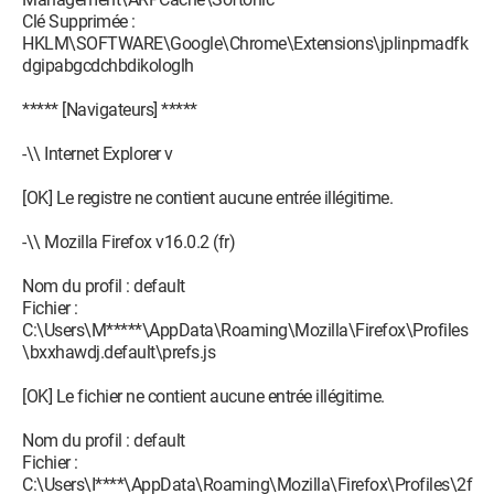
Clé Supprimée :
HKLM\SOFTWARE\Google\Chrome\Extensions\jplinpmadfk
dgipabgcdchbdikologlh
***** [Navigateurs] *****
-\\ Internet Explorer v
[OK] Le registre ne contient aucune entrée illégitime.
-\\ Mozilla Firefox v16.0.2 (fr)
Nom du profil : default
Fichier :
C:\Users\M*****\AppData\Roaming\Mozilla\Firefox\Profiles
\bxxhawdj.default\prefs.js
[OK] Le fichier ne contient aucune entrée illégitime.
Nom du profil : default
Fichier :
C:\Users\I****\AppData\Roaming\Mozilla\Firefox\Profiles\2f