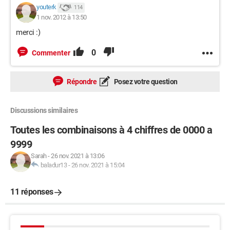
youterk
114
1 nov. 2012 à 13:50
merci :)
0
Commenter
Répondre
Posez votre question
Discussions similaires
Toutes les combinaisons à 4 chiffres de 0000 a
9999
Sarah
-
26 nov. 2021 à 13:06
baladur13
-
26 nov. 2021 à 15:04
11 réponses