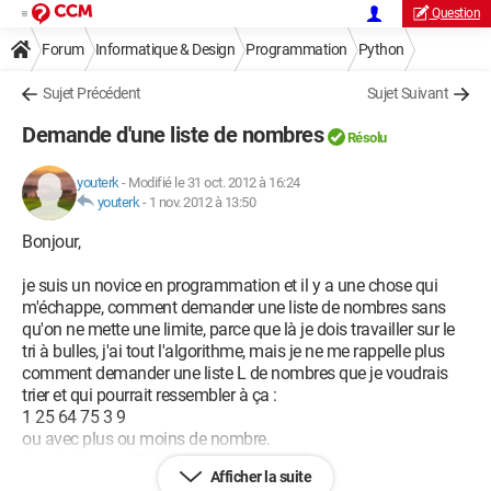
Question
Forum
Informatique & Design
Programmation
Python
Sujet Précédent
Sujet Suivant
Demande d'une liste de nombres
Résolu
youterk
-
Modifié le 31 oct. 2012 à 16:24
youterk
-
1 nov. 2012 à 13:50
Bonjour,
je suis un novice en programmation et il y a une chose qui
m'échappe, comment demander une liste de nombres sans
qu'on ne mette une limite, parce que là je dois travailler sur le
tri à bulles, j'ai tout l'algorithme, mais je ne me rappelle plus
comment demander une liste L de nombres que je voudrais
trier et qui pourrait ressembler à ça :
1 25 64 75 3 9
ou avec plus ou moins de nombre.
Je sais juste qu'il faut utiliser L=input(...)
Afficher la suite
aidez moi s'il vous plaît !