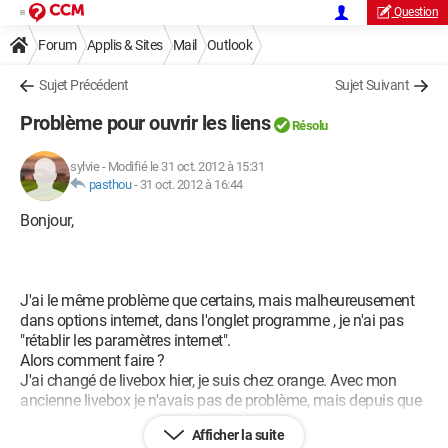
Question
Forum
Applis & Sites
Mail
Outlook
Sujet Précédent
Sujet Suivant
Problème pour ouvrir les liens
Résolu
sylvie
-
Modifié le 31 oct. 2012 à 15:31
pasthou
-
31 oct. 2012 à 16:44
Bonjour,
J'ai le même problème que certains, mais malheureusement
dans options internet, dans l'onglet programme , je n'ai pas
"rétablir les paramètres internet".
Alors comment faire ?
J'ai changé de livebox hier, je suis chez orange. Avec mon
ancienne livebox je n'avais pas de problème, mais depuis que
j'ai installé la nouvelle, je suis sur internet explorer 9 (alors
Afficher la suite
qu'avant je devais être sur le 6 ou 8, je ne sais plus, et je