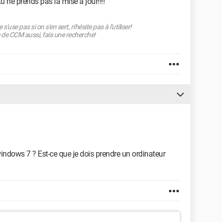
u ne prends pas la mise à jour!!!!
use pas si on s'en sert, n'hésite pas à l'utiliser!
 de CCM aussi, fais une recherche!
indows 7 ? Est-ce que je dois prendre un ordinateur