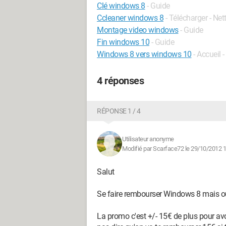
Clé windows 8
- Guide
Ccleaner windows 8
- Télécharger - Ne
Montage video windows
- Guide
Fin windows 10
- Guide
Windows 8 vers windows 10
- Accueil 
4 réponses
RÉPONSE 1 / 4
Utilisateur anonyme
Modifié par Scarface72 le 29/10/2012 
Salut
Se faire rembourser Windows 8 mais oui
La promo c'est +/- 15€ de plus pour avo