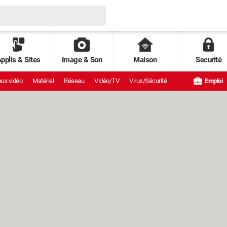
pplis & Sites
Image & Son
Maison
Securité
ux vidéo
Matériel
Réseau
Vidéo/TV
Virus/Sécurité
Emploi