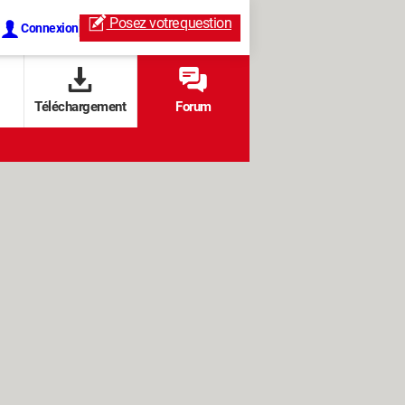
Posez votre
question
Connexion
Téléchargement
Forum