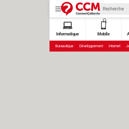
Informatique
Mobile
A
Bureautique
Développement
Internet
Je