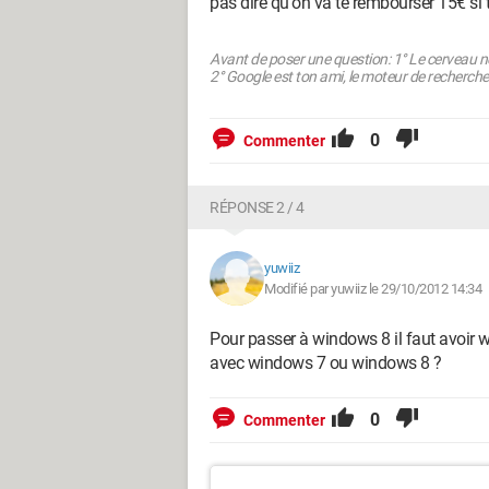
pas dire qu'on va te rembourser 15€ si t
Avant de poser une question: 1° Le cerveau ne s'
2° Google est ton ami, le moteur de recherche
0
Commenter
RÉPONSE 2 / 4
yuwiiz
Modifié par yuwiiz le 29/10/2012 14:34
Pour passer à windows 8 il faut avoir w
avec windows 7 ou windows 8 ?
0
Commenter