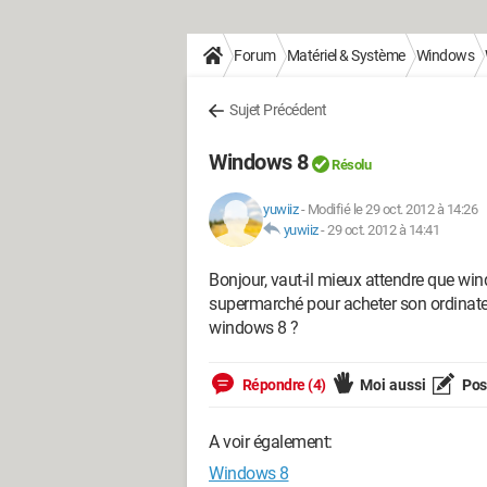
Forum
Matériel & Système
Windows
Sujet Précédent
Windows 8
Résolu
yuwiiz
-
Modifié le 29 oct. 2012 à 14:26
yuwiiz
-
29 oct. 2012 à 14:41
Bonjour, vaut-il mieux attendre que win
supermarché pour acheter son ordinateu
windows 8 ?
Répondre (4)
Moi aussi
Pose
A voir également:
Windows 8