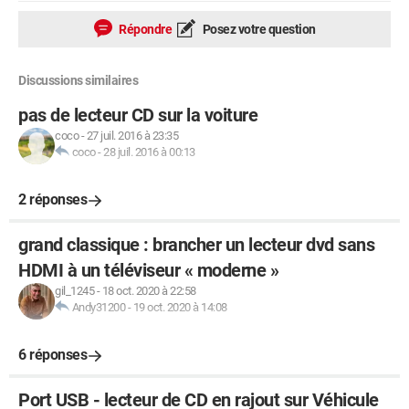
Répondre
Posez votre question
Discussions similaires
pas de lecteur CD sur la voiture
coco
-
27 juil. 2016 à 23:35
coco
-
28 juil. 2016 à 00:13
2 réponses
grand classique : brancher un lecteur dvd sans
HDMI à un téléviseur « moderne »
gil_1245
-
18 oct. 2020 à 22:58
Andy31200
-
19 oct. 2020 à 14:08
6 réponses
Port USB - lecteur de CD en rajout sur Véhicule