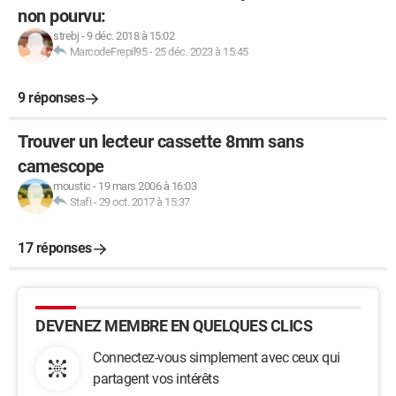
non pourvu:
strebj
-
9 déc. 2018 à 15:02
MarcodeFrepil95
-
25 déc. 2023 à 15:45
9 réponses
Trouver un lecteur cassette 8mm sans
camescope
moustic
-
19 mars 2006 à 16:03
Stafi
-
29 oct. 2017 à 15:37
17 réponses
DEVENEZ MEMBRE EN QUELQUES CLICS
Connectez-vous simplement avec ceux qui
partagent vos intérêts