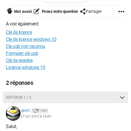
Merci d'avance
Moi aussi
Posez votre question
Partager
A voir également:
Clé de licence
Cle de licence windows 10
Cle usb non reconnu
Formater clé usb
Clé de registre
Licence windows 10
2 réponses
RÉPONSE 1 / 2
zipe31
6 501
27 oct. 2012 à 14:49
Salut,