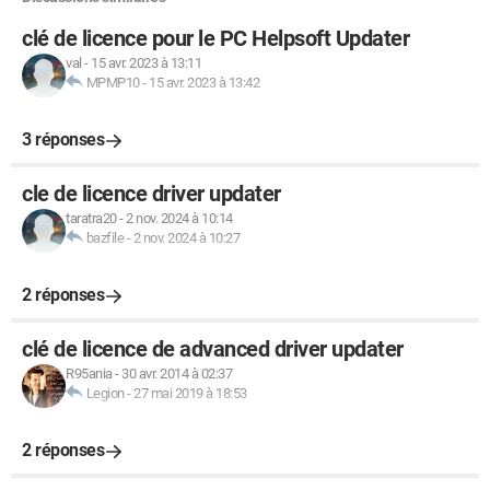
clé de licence pour le PC Helpsoft Updater
val
-
15 avr. 2023 à 13:11
MPMP10
-
15 avr. 2023 à 13:42
3 réponses
cle de licence driver updater
taratra20
-
2 nov. 2024 à 10:14
bazfile
-
2 nov. 2024 à 10:27
2 réponses
clé de licence de advanced driver updater
R95ania
-
30 avr. 2014 à 02:37
Legion
-
27 mai 2019 à 18:53
2 réponses