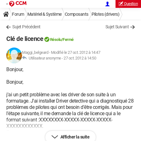
Question
Forum
Matériel & Système
Composants
Pilotes (drivers)
Sujet Précédent
Sujet Suivant
Clé de licence
Résolu/Fermé
Maggi_belgeard
-
Modifié le 27 oct. 2012 à 14:47
Utilisateur anonyme -
27 oct. 2012 à 14:50
Bonjour,
Bonjour,
j'ai un petit problème avec les driver de son suite à un
formatage. J'ai installer Driver detective qui a diagnostiqué 28
problèmes de pilotes qui ont besoin d'être corrigés. Mais pour
l'étape suivante, il me demande la clé de licence qui a le
format suivant :XXXXXXXX-XXXXX-XXXXX-XXXXX-
XXXXXXXXXXXX.
Est ce que vous pourriez me dire où je peux trouver ce
Afficher la suite
numéro...