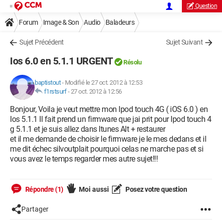
Question
Forum
Image & Son
Audio
Baladeurs
Sujet Précédent
Sujet Suivant
Ios 6.0 en 5.1.1 URGENT
Résolu
baptistout
-
Modifié le 27 oct. 2012 à 12:53
f1rstsurf
-
27 oct. 2012 à 12:56
Bonjour, Voila je veut mettre mon Ipod touch 4G ( iOS 6.0 ) en
Ios 5.1.1 Il fait prend un firmware que jai prit pour Ipod touch 4
g 5.1.1 et je suis allez dans Itunes Alt + restaurer
et il me demande de choisir le firmware je le mes dedans et il
me dit échec silvoutplait pourquoi celas ne marche pas et si
vous avez le temps regarder mes autre sujet!!!
Répondre (1)
Moi aussi
Posez votre question
Partager