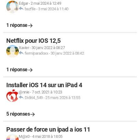
Edgar
-
2 mai 2024 à 12:49
bazfile
-
3 mai 2024 à 11:40
1 réponse
Netflix pour IOS 12,5
Xavier
-
30 janv. 2022 à 08:27
fermiparadoxx
-
30 janv. 2022 à 08:42
1 réponse
Installer iOS 14 sur un iPad 4
@nnie
-
7 oct. 2021 à 10:23
Didi64_549
-
25 mars 2026 à 13:55
5 réponses
Passer de force un ipad a ios 11
M@x0
-
4 mai 2018 à 18:05