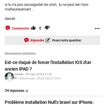
si tu n'a pas sauvegarder tes shsh , tu ne peut rien faire
malheuresement ..
désolé
0
Commenter
Répondre
Posez votre question
Discussions similaires
Est-ce risqué de forcer l'installation IOS d'un
ancien IPAD ?
isabelle
-
25 mars 2019 à 21:32
Guihome-exe
-
25 juil. 2022 à 13:03
34 réponses
Problème installation Null’s brawl sur iPhone.