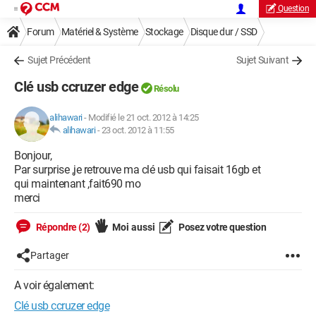
Question
Forum
Matériel & Système
Stockage
Disque dur / SSD
Sujet Précédent
Sujet Suivant
Clé usb ccruzer edge
Résolu
alihawari
-
Modifié le 21 oct. 2012 à 14:25
alihawari
-
23 oct. 2012 à 11:55
Bonjour,
Par surprise ,je retrouve ma clé usb qui faisait 16gb et
qui maintenant ,fait690 mo
merci
Répondre (2)
Moi aussi
Posez votre question
Partager
A voir également:
Clé usb ccruzer edge