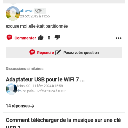
alihawari
1
23 oct. 2012 à 11:55
excuse moi ,elle était partitionnée
0
Commenter
Répondre
Posez votre question
Discussions similaires
Adaptateur USB pour le WIFI 7 ...
toinou90
-
11 févr. 2024 à 15:58
brupala
-
12 févr. 2024 à 00:35
14 réponses
Comment télécharger de la musique sur une clé