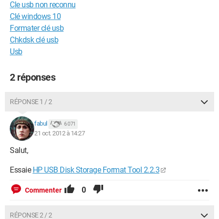
Cle usb non reconnu
Clé windows 10
Formater clé usb
Chkdsk clé usb
Usb
2 réponses
RÉPONSE 1 / 2
fabul
6 071
21 oct. 2012 à 14:27
Salut,
Essaie
HP USB Disk Storage Format Tool 2.2.3
0
Commenter
RÉPONSE 2 / 2