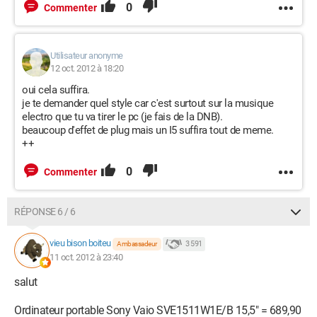
0
Commenter
Utilisateur anonyme
12 oct. 2012 à 18:20
oui cela suffira.
je te demander quel style car c'est surtout sur la musique
electro que tu va tirer le pc (je fais de la DNB).
beaucoup d'effet de plug mais un I5 suffira tout de meme.
++
0
Commenter
RÉPONSE 6 / 6
vieu bison boiteu
3 591
Ambassadeur
11 oct. 2012 à 23:40
salut
Ordinateur portable Sony Vaio SVE1511W1E/B 15,5" = 689,90