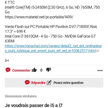
€ TTC
Intel® Core(TM) i5-2450M (2,50 GHz), 6 Go, HD 7650M, 750
Go
https://www.materiel.net/pc-portable/l409/
Vente Flash sur PC Portable HP Pavilion DV7-7180SF, Noir,
17.3" = 699 €
Intel Core i7-3610QM - 4 Go - 750 Go - NVIDIA GeForce GT
630M
https://www.topachat.com/pages/detail2_cat_est_ordinateur
s_puis_rubrique_est_wport_puis_ref_est_in10062517.html
à+
0
Commenter
Répondre
Posez votre question
Discussions similaires
Je voudrais passer de i5 a i7