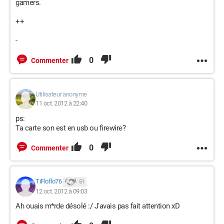
gamers.
++
-
0
Commenter
Utilisateur anonyme
11 oct. 2012 à 22:40
ps:
Ta carte son est en usb ou firewire?
0
Commenter
TiFloflo76
51
12 oct. 2012 à 09:03
Ah ouais m*rde désolé :/ J'avais pas fait attention xD