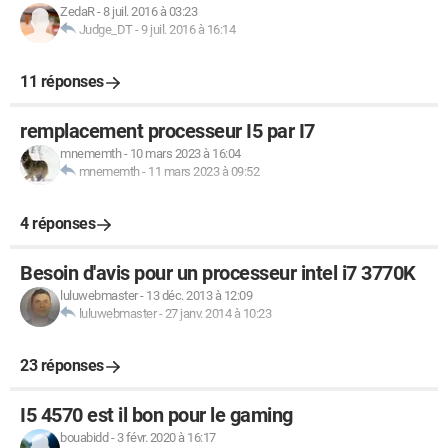
ZedaR
-
8 juil. 2016 à 03:23
Judge_DT
-
9 juil. 2016 à 16:14
11 réponses
remplacement processeur I5 par I7
mnememth
-
10 mars 2023 à 16:04
mnememth
-
11 mars 2023 à 09:52
4 réponses
Besoin d'avis pour un processeur intel i7 3770K
luluwebmaster
-
13 déc. 2013 à 12:09
luluwebmaster
-
27 janv. 2014 à 10:23
23 réponses
I5 4570 est il bon pour le gaming
bouabidd
-
3 févr. 2020 à 16:17