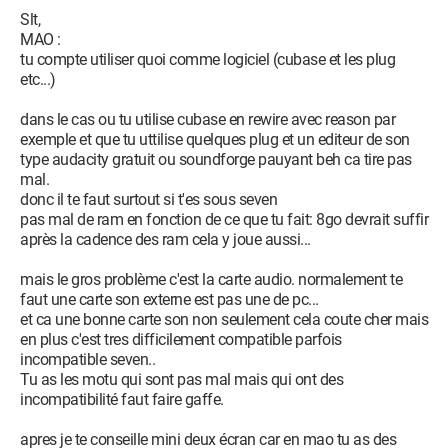
Slt,
MAO :
tu compte utiliser quoi comme logiciel (cubase et les plug
etc...)
dans le cas ou tu utilise cubase en rewire avec reason par
exemple et que tu uttilise quelques plug et un editeur de son
type audacity gratuit ou soundforge pauyant beh ca tire pas
mal.
donc il te faut surtout si t'es sous seven
pas mal de ram en fonction de ce que tu fait: 8go devrait suffir
après la cadence des ram cela y joue aussi...
mais le gros problème c'est la carte audio. normalement te
faut une carte son externe est pas une de pc...
et ca une bonne carte son non seulement cela coute cher mais
en plus c'est tres difficilement compatible parfois
incompatible seven..
Tu as les motu qui sont pas mal mais qui ont des
incompatibilité faut faire gaffe.
apres je te conseille mini deux écran car en mao tu as des