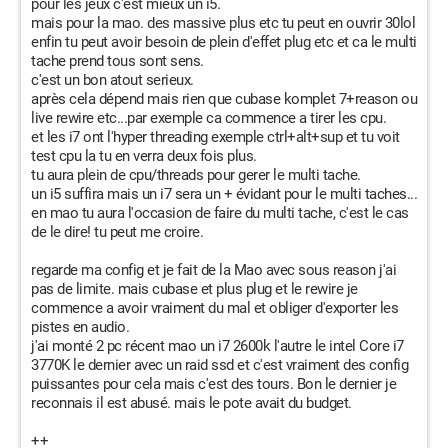
pour les jeux c'est mieux un i5.
mais pour la mao. des massive plus etc tu peut en ouvrir 30lol
enfin tu peut avoir besoin de plein d'effet plug etc et ca le multi
tache prend tous sont sens.
c'est un bon atout serieux.
après cela dépend mais rien que cubase komplet 7+reason ou
live rewire etc...par exemple ca commence a tirer les cpu.
et les i7 ont l'hyper threading exemple ctrl+alt+sup et tu voit
test cpu la tu en verra deux fois plus.
tu aura plein de cpu/threads pour gerer le multi tache.
un i5 suffira mais un i7 sera un + évidant pour le multi taches...
en mao tu aura l'occasion de faire du multi tache, c'est le cas
de le dire! tu peut me croire.
regarde ma config et je fait de la Mao avec sous reason j'ai
pas de limite. mais cubase et plus plug et le rewire je
commence a avoir vraiment du mal et obliger d'exporter les
pistes en audio.
j'ai monté 2 pc récent mao un i7 2600k l'autre le intel Core i7
3770K le dernier avec un raid ssd et c'est vraiment des config
puissantes pour cela mais c'est des tours. Bon le dernier je
reconnais il est abusé. mais le pote avait du budget.
++