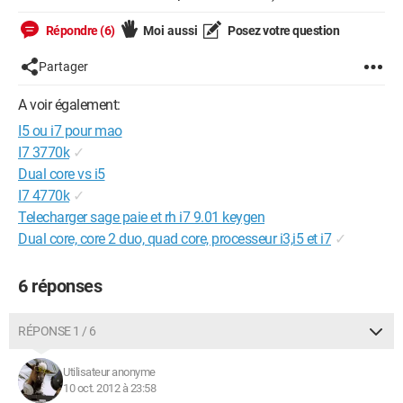
Répondre (6)
Moi aussi
Posez votre question
Partager
A voir également:
I5 ou i7 pour mao
I7 3770k
✓
Dual core vs i5
I7 4770k
✓
Telecharger sage paie et rh i7 9.01 keygen
Dual core, core 2 duo, quad core, processeur i3,i5 et i7
✓
6 réponses
RÉPONSE 1 / 6
Utilisateur anonyme
10 oct. 2012 à 23:58