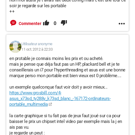
non moi aussi je t avais fait deux config mais c'est une tour ce
soir je regarde sur les portable
++
0
Commenter
Utilisateur anonyme
11 oct. 2012 à 22:33
en protable je connais moins les prix et ou acheté.
mais je pense que déja faut pas un HP, plackard bell et je te
conseillerais un i7 pour l'hyperthreading et asus est une bonne
marque perso mon portable est bien vieux est 0 problème....
un exemple quelconque faut voir doit y avoir mieux...
https://www.grosbill.com/4-
asus_x73sd_ty288v_k73sd_blanc_-167172-ordinateurs-
portable_multimedia
la carte graphique si tu fait pas de jeux faut joué sur ca pour
baisser le prix un chipset intel video par exemple mais la j en
ais pas vu.
je regarde un peut :