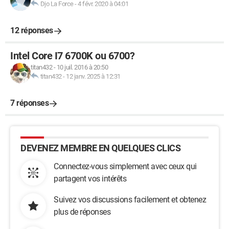
Djo La Force
-
4 févr. 2020 à 04:01
12 réponses
Intel Core I7 6700K ou 6700?
titan432
-
10 juil. 2016 à 20:50
titan432
-
12 janv. 2025 à 12:31
7 réponses
DEVENEZ MEMBRE EN QUELQUES CLICS
Connectez-vous simplement avec ceux qui
partagent vos intérêts
Suivez vos discussions facilement et obtenez
plus de réponses