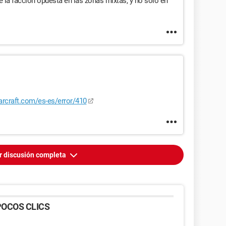
e la facción opuesta en las zonas mixtas, y no solo en
arcraft.com/es-es/error/410
r discusión completa
OCOS CLICS