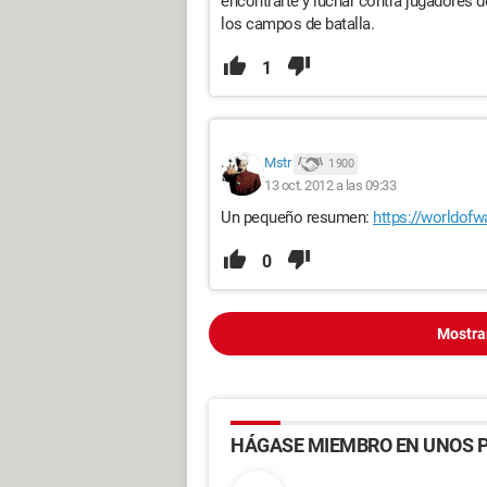
encontrarte y luchar contra jugadores d
los campos de batalla.
1
Mstr
1 900
13 oct. 2012 a las 09:33
Un pequeño resumen:
https://worldofw
0
Mostra
HÁGASE MIEMBRO EN UNOS P