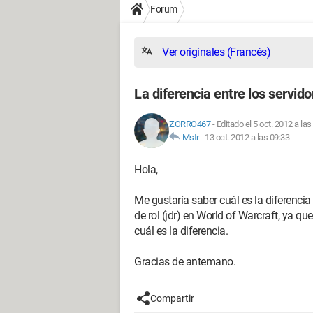
Forum
Ver originales (Francés)
La diferencia entre los servid
ZORRO467
-
Editado el 5 oct. 2012 a las
Mstr
-
13 oct. 2012 a las 09:33
Hola,
Me gustaría saber cuál es la diferencia
de rol (jdr) en World of Warcraft, ya q
cuál es la diferencia.
Gracias de antemano.
Compartir