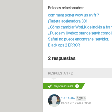
Enlaces relacionados:
comment poner wow us en fr ?
¡Tarjeta aceleradora 3D!
¿Cómo cambiar WotLK de inglés a fra
¿Puede mi livebox orange servir como
Safari no puede encontrar el servidor.
Black ops 2 ERROR
2 respuestas
RESPUESTA 1 / 2
Mejor respuesta
ZORRO467
5
13 oct. 2012 a las 09:20