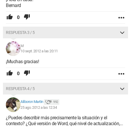
Bernard
0
RESPUESTA 3 / 5
M
10 sept. 2012 a las 20:11
¡Muchas gracias!
0
RESPUESTA 4 / 5
Aliboron Martin
992
25 ago. 2012 a las 12:34
¿Puedes describir más precisamente la situación y el
contexto? ¿Qué versión de Word, qué nivel de actualización,...