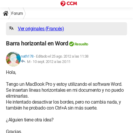
Forum
Ver originales (Francés)
Barra horizontal en Word
Resuelto
nath178
-
Editado el 25 ago. 2012 a las 11:38
M -
10 sept. 2012 a las 20:11
Hola,
Tengo un MacBook Pro y estoy utilizando el software Word.
Se insertan líneas horizontales en mi documento y no puedo
eliminarlas.
He intentado desactivar los bordes, pero no cambia nada, y
también he probado con Ctrl+A sin más suerte.
¿Alguien tiene otra idea?
Gracias.