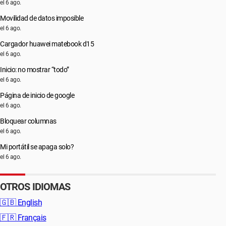
el 6 ago.
Movilidad de datos imposible
el 6 ago.
Cargador huawei matebook d15
el 6 ago.
Inicio: no mostrar “todo”
el 6 ago.
Página de inicio de google
el 6 ago.
Bloquear columnas
el 6 ago.
Mi portátil se apaga solo?
el 6 ago.
OTROS IDIOMAS
🇬🇧
English
🇫🇷
Français