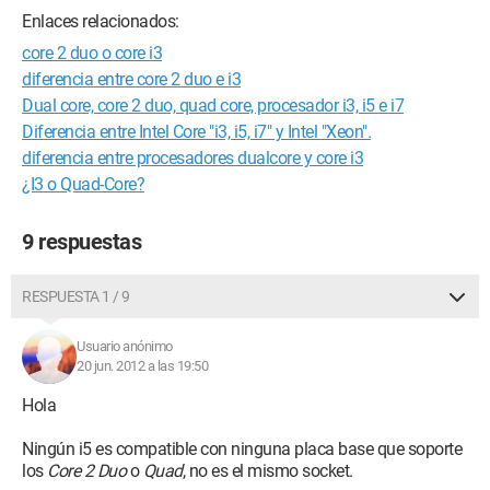
Enlaces relacionados:
core 2 duo o core i3
diferencia entre core 2 duo e i3
Dual core, core 2 duo, quad core, procesador i3, i5 e i7
Diferencia entre Intel Core "i3, i5, i7" y Intel "Xeon".
diferencia entre procesadores dualcore y core i3
¿I3 o Quad-Core?
9 respuestas
RESPUESTA 1 / 9
Usuario anónimo
20 jun. 2012 a las 19:50
Hola
Ningún i5 es compatible con ninguna placa base que soporte
los
Core 2 Duo
o
Quad
, no es el mismo socket.