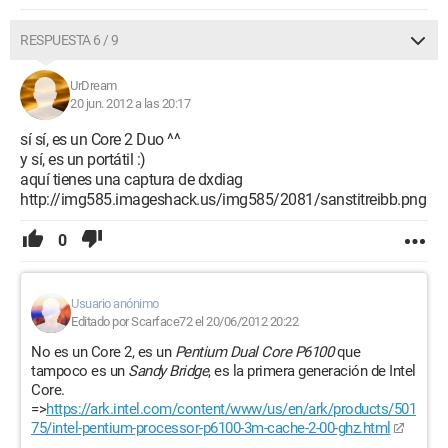
RESPUESTA 6 / 9
UrDream
20 jun. 2012 a las 20:17
sí sí, es un Core 2 Duo ^^
y sí, es un portátil :)
aquí tienes una captura de dxdiag
http://img585.imageshack.us/img585/2081/sanstitreibb.png
0
Usuario anónimo
Editado por Scarface72 el 20/06/2012 20:22
No es un Core 2, es un
Pentium Dual Core P6100
que
tampoco es un
Sandy Bridge
, es la primera generación de Intel
Core.
=>
https://ark.intel.com/content/www/us/en/ark/products/501
75/intel-pentium-processor-p6100-3m-cache-2-00-ghz.html