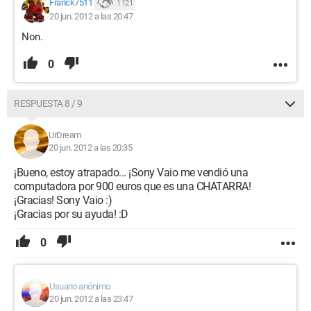
Franck7511
1 121
20 jun. 2012 a las 20:47
Non.
0
RESPUESTA 8 / 9
UrDream
20 jun. 2012 a las 20:35
¡Bueno, estoy atrapado... ¡Sony Vaio me vendió una
computadora por 900 euros que es una CHATARRA!
¡Gracias! Sony Vaio :)
¡Gracias por su ayuda! :D
0
Usuario anónimo
20 jun. 2012 a las 23:47