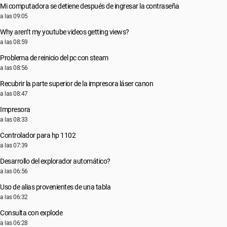
Mi computadora se detiene después de ingresar la contraseña
a las 09:05
Why aren’t my youtube videos getting views?
a las 08:59
Problema de reinicio del pc con steam
a las 08:56
Recubrir la parte superior de la impresora láser canon
a las 08:47
Impresora
a las 08:33
Controlador para hp 1102
a las 07:39
Desarrollo del explorador automático?
a las 06:56
Uso de alias provenientes de una tabla
a las 06:32
Consulta con explode
a las 06:28