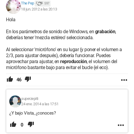
The Pep
597
18 jun. 2012 a las 20:13
Hola
En los parámetros de sonido de Windows, en
grabación
,
deberías tener 'mezcla estéreo' seleccionada.
Al seleccionar 'micrófono' en su lugar (y poner el volumen a
2/3, para ajustar después), debería funcionar. Puedes
aprovechar para ajustar, en
reproducción
, el volumen del
micrófono bastante bajo para evitar el bucle (el eco).
46
superzepiti
24 ene. 2014 a las 17:51
¿Y bajo Vista, ¿conoces?
0