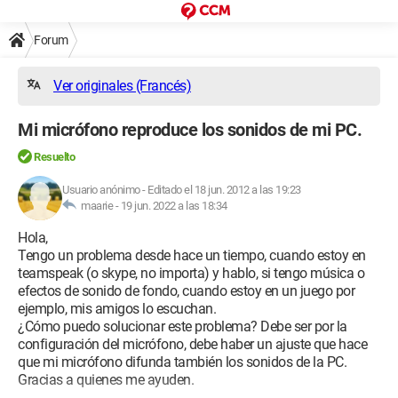
Forum
Ver originales (Francés)
Mi micrófono reproduce los sonidos de mi PC.
Resuelto
Usuario anónimo
-
Editado el 18 jun. 2012 a las 19:23
maarie -
19 jun. 2022 a las 18:34
Hola,
Tengo un problema desde hace un tiempo, cuando estoy en
teamspeak (o skype, no importa) y hablo, si tengo música o
efectos de sonido de fondo, cuando estoy en un juego por
ejemplo, mis amigos lo escuchan.
¿Cómo puedo solucionar este problema? Debe ser por la
configuración del micrófono, debe haber un ajuste que hace
que mi micrófono difunda también los sonidos de la PC.
Gracias a quienes me ayuden.