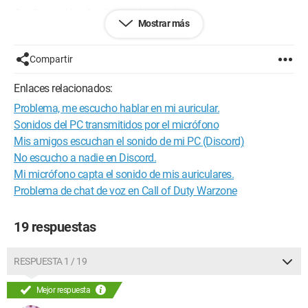
Configuración:
Configuración muy baja..
Mostrar más
--
El respeto es una virtud..
Compartir
Enlaces relacionados:
Problema, me escucho hablar en mi auricular.
Sonidos del PC transmitidos por el micrófono
Mis amigos escuchan el sonido de mi PC (Discord)
No escucho a nadie en Discord.
Mi micrófono capta el sonido de mis auriculares.
Problema de chat de voz en Call of Duty Warzone
19 respuestas
RESPUESTA 1 / 19
Mejor respuesta