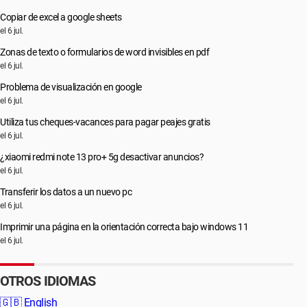
Copiar de excel a google sheets
el 6 jul.
Zonas de texto o formularios de word invisibles en pdf
el 6 jul.
Problema de visualización en google
el 6 jul.
Utiliza tus cheques-vacances para pagar peajes gratis
el 6 jul.
¿xiaomi redmi note 13 pro+ 5g desactivar anuncios?
el 6 jul.
Transferir los datos a un nuevo pc
el 6 jul.
Imprimir una página en la orientación correcta bajo windows 11
el 6 jul.
OTROS IDIOMAS
🇬🇧
English