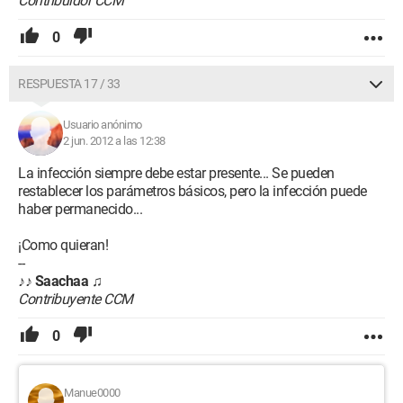
Contribuidor CCM
0
RESPUESTA 17 / 33
Usuario anónimo
2 jun. 2012 a las 12:38
La infección siempre debe estar presente... Se pueden
restablecer los parámetros básicos, pero la infección puede
haber permanecido...
¡Como quieran!
--
♪♪
Saachaa
♫
Contribuyente CCM
0
Manue0000