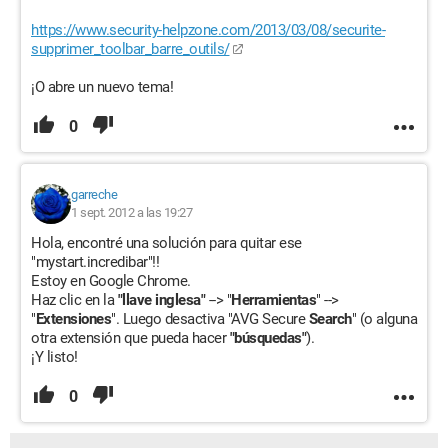
https://www.security-helpzone.com/2013/03/08/securite-
supprimer_toolbar_barre_outils/
¡O abre un nuevo tema!
0
garreche
1 sept. 2012 a las 19:27
Hola, encontré una solución para quitar ese
"mystart.incredibar"!!
Estoy en Google Chrome.
Haz clic en la
"llave inglesa"
--> "
Herramientas
" -->
"
Extensiones
". Luego desactiva "AVG Secure
Search
" (o alguna
otra extensión que pueda hacer
"búsquedas"
).
¡Y listo!
0