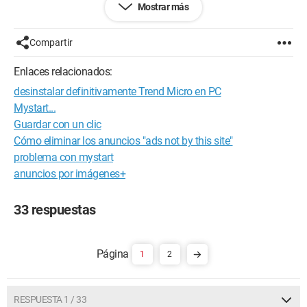
Mostrar más
Empiezo a desesperar. Su ayuda será bienvenida.
Gracias de antemano.
Compartir
Configuración:
Windows 7 / Firefox 12.0
Enlaces relacionados:
desinstalar definitivamente Trend Micro en PC
Mystart...
Guardar con un clic
Cómo eliminar los anuncios "ads not by this site"
problema con mystart
anuncios por imágenes+
33 respuestas
1
2
RESPUESTA 1 / 33