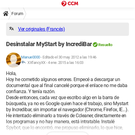
Forum
Ver originales (Francés)
Desinstalar MyStart by IncrediBar
Resuelto
Manue0000
-
Editado el 30 may. 2012 a las 19:46
XXfancyXX -
4 ene. 2015 a las 16:03
Hola,
Hoy he cometido algunos errores. Empecé a descargar un
documental que al final cancelé porque el enlace no me daba
confianza. Y tenía razón.
Desde entonces, cada vez que escribo algo en la barra de
búsqueda, ya no es Google quien hace el trabajo, sino Mystart
by Incredibar, sin importar el navegador (Chrome, Firefox, IE...).
He intentado eliminarlo a través de Ccleaner, directamente en
los programas y no hay manera, está intratable. Instalé
Spybot, que lo encontró, me propuso eliminarlo, lo que hice,
pero el problema sigue ahí.