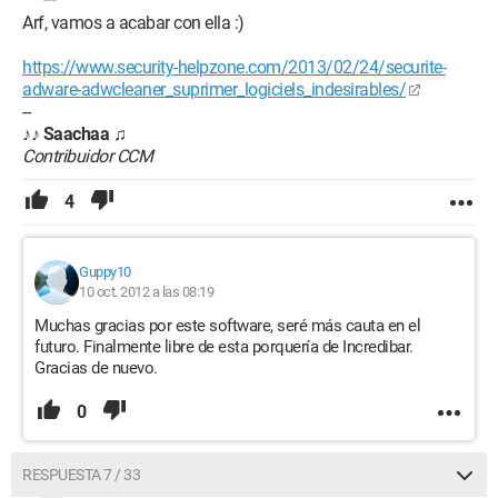
Arf, vamos a acabar con ella :)
https://www.security-helpzone.com/2013/02/24/securite-
adware-adwcleaner_suprimer_logiciels_indesirables/
--
♪♪
Saachaa
♫
Contribuidor CCM
4
Guppy10
10 oct. 2012 a las 08:19
Muchas gracias por este software, seré más cauta en el
futuro. Finalmente libre de esta porquería de Incredibar.
Gracias de nuevo.
0
RESPUESTA 7 / 33