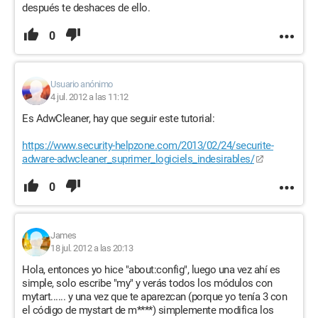
después te deshaces de ello.
0
Usuario anónimo
4 jul. 2012 a las 11:12
Es AdwCleaner, hay que seguir este tutorial:
https://www.security-helpzone.com/2013/02/24/securite-
adware-adwcleaner_suprimer_logiciels_indesirables/
0
James
18 jul. 2012 a las 20:13
Hola, entonces yo hice "about:config", luego una vez ahí es
simple, solo escribe "my" y verás todos los módulos con
mytart...... y una vez que te aparezcan (porque yo tenía 3 con
el código de mystart de m****) simplemente modifica los