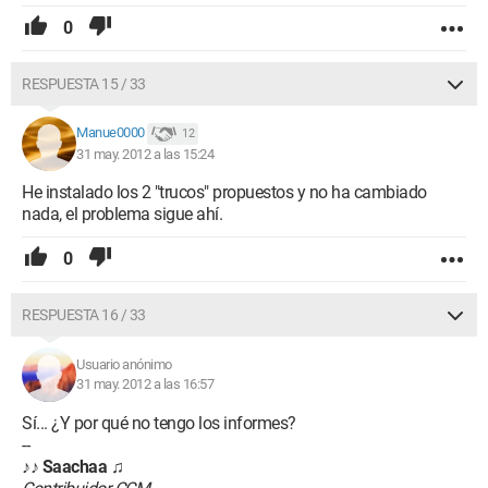
0
RESPUESTA 15 / 33
Manue0000
12
31 may. 2012 a las 15:24
He instalado los 2 "trucos" propuestos y no ha cambiado
nada, el problema sigue ahí.
0
RESPUESTA 16 / 33
Usuario anónimo
31 may. 2012 a las 16:57
Sí... ¿Y por qué no tengo los informes?
--
♪♪
Saachaa
♫