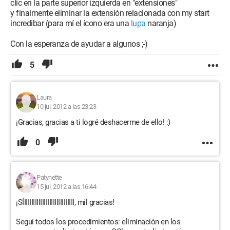
clic en la parte superior izquierda en "extensiones"
y finalmente eliminar la extensión relacionada con my start
incredibar (para mí el ícono era una
lupa
naranja)
Con la esperanza de ayudar a algunos ;-)
5
Laura
10 jul. 2012 a las 23:23
¡Gracias, gracias a ti logré deshacerme de ello! :)
0
Patynette
15 jul. 2012 a las 16:44
¡SÍIIIIIIIIIIIIIIIIIIIIIIIIIIII, mil gracias!
Seguí todos los procedimientos: eliminación en los