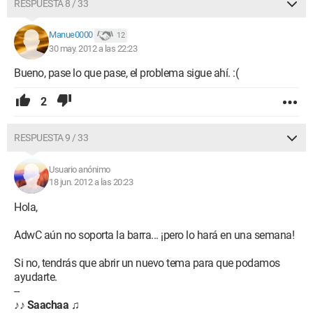
RESPUESTA 8 / 33
Manue0000
12
30 may. 2012 a las 22:23
Bueno, pase lo que pase, el problema sigue ahí. :(
2
RESPUESTA 9 / 33
Usuario anónimo
18 jun. 2012 a las 20:23
Hola,
AdwC aún no soporta la barra... ¡pero lo hará en una semana!
Si no, tendrás que abrir un nuevo tema para que podamos
ayudarte.
--
♪♪
Saachaa
♫