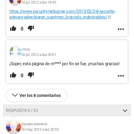
20 jul. 2012 a las 18:39
https://www.security-helpzone.com/2013/02/24/securite-
adware-adwcleaner_suprimer_logiciels_indesirables/
0
cross
30 jul. 2012 a las 09:01
¡Súper, esta página de m**** por fin se fue, ¡muchas gracias!
0
Ver los 8 comentarios
RESPUESTA 6 / 33
Usuario anónimo
30 may. 2012 a las 20:55