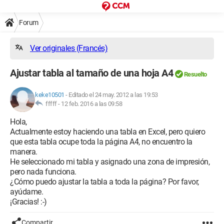
Forum
Ver originales (Francés)
Ajustar tabla al tamaño de una hoja A4
Resuelto
keke10501
-
Editado el 24 may. 2012 a las 19:53
fffff -
12 feb. 2016 a las 09:58
Hola,
Actualmente estoy haciendo una tabla en Excel, pero quiero
que esta tabla ocupe toda la página A4, no encuentro la
manera.
He seleccionado mi tabla y asignado una zona de impresión,
pero nada funciona.
¿Cómo puedo ajustar la tabla a toda la página? Por favor,
ayúdame.
¡Gracias! :-)
Compartir