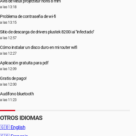
Avis de vieux projecteur noris 8 mm
a las 13:18
Problema de contraseña de wi-fi
a las 13:15
Sitio de descarga de drivers plustek 8200i ai "infectado"
a las 12:57
Cómo instalar un disco duro en mi router wifi
a las 12:27
Aplicación gratuita para pdf
a las 12:09
Gratis de pago!
a las 12:00
Audífono bluetooth
a las 11:23
OTROS IDIOMAS
🇬🇧
English