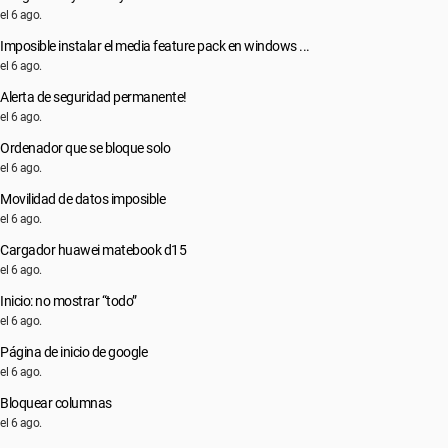
el 6 ago.
Imposible instalar el media feature pack en windows ...
el 6 ago.
Alerta de seguridad permanente!
el 6 ago.
Ordenador que se bloque solo
el 6 ago.
Movilidad de datos imposible
el 6 ago.
Cargador huawei matebook d15
el 6 ago.
Inicio: no mostrar “todo”
el 6 ago.
Página de inicio de google
el 6 ago.
Bloquear columnas
el 6 ago.