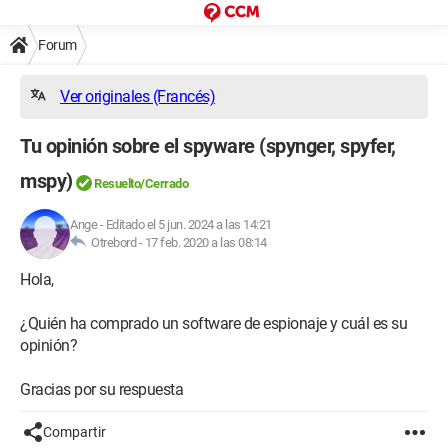
Forum
Ver originales (Francés)
Tu opinión sobre el spyware (spynger, spyfer,
mspy)
Resuelto/Cerrado
Ange
-
Editado el 5 jun. 2024 a las 14:21
Otrebord -
17 feb. 2020 a las 08:14
Hola,
¿Quién ha comprado un software de espionaje y cuál es su
opinión?
Gracias por su respuesta
Compartir