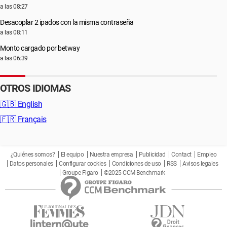
a las 08:27
Desacoplar 2 ipados con la misma contraseña
a las 08:11
Monto cargado por betway
a las 06:39
OTROS IDIOMAS
🇬🇧
English
🇫🇷
Français
¿Quiénes somos?
El equipo
Nuestra empresa
Publicidad
Contact
Empleo
Datos personales
Configurar cookies
Condiciones de uso
RSS
Avisos legales
Groupe Figaro
©2025 CCM Benchmark