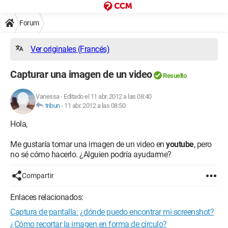
Forum
Ver originales (Francés)
Capturar una imagen de un video
Resuelto
Vanessa
-
Editado el 11 abr. 2012 a las 08:40
tribun
-
11 abr. 2012 a las 08:50
Hola,
Me gustaría tomar una imagen de un video en
youtube
, pero
no sé cómo hacerlo. ¿Alguien podría ayudarme?
Compartir
Enlaces relacionados:
Captura de pantalla: ¿dónde puedo encontrar mi screenshot?
¿Cómo recortar la imagen en forma de círculo?