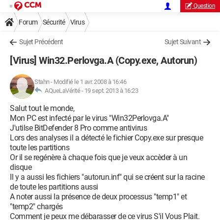
Question
Forum
Sécurité
Virus
Sujet Précédent
Sujet Suivant
[Virus] Win32.Perlovga.A (Copy.exe, Autorun)
Stahn
-
Modifié le 1 avr. 2008 à 16:46
AQueLaVérité -
19 sept. 2013 à 16:23
Salut tout le monde,
Mon PC est infecté par le virus "Win32Perlovga.A"
J'utilse BitDefender 8 Pro comme antivirus
Lors des analyses il a détecté le fichier Copy.exe sur presque
toute les partitions
Or il se regénère à chaque fois que je veux accèder à un
disque
Il y a aussi les fichiers "autorun.inf" qui se créent sur la racine
de toute les partitions aussi
A noter aussi la présence de deux processus "temp1" et
"temp2" chargés
Comment je peux me débarasser de ce virus S'il Vous Plait.