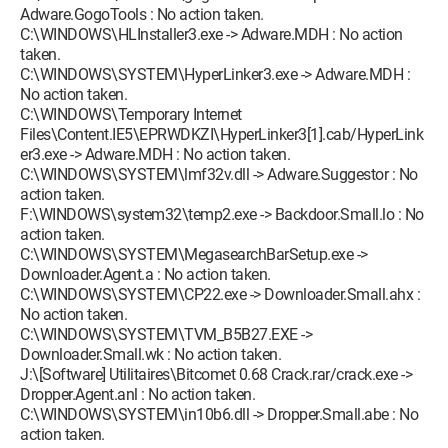
Adware.GogoTools : No action taken.
C:\WINDOWS\HLInstaller3.exe -> Adware.MDH : No action
taken.
C:\WINDOWS\SYSTEM\HyperLinker3.exe -> Adware.MDH :
No action taken.
C:\WINDOWS\Temporary Internet
Files\Content.IE5\EPRWDKZI\HyperLinker3[1].cab/HyperLink
er3.exe -> Adware.MDH : No action taken.
C:\WINDOWS\SYSTEM\lmf32v.dll -> Adware.Suggestor : No
action taken.
F:\WINDOWS\system32\temp2.exe -> Backdoor.Small.lo : No
action taken.
C:\WINDOWS\SYSTEM\MegasearchBarSetup.exe ->
Downloader.Agent.a : No action taken.
C:\WINDOWS\SYSTEM\CP22.exe -> Downloader.Small.ahx :
No action taken.
C:\WINDOWS\SYSTEM\TVM_B5B27.EXE ->
Downloader.Small.wk : No action taken.
J:\[Software] Utilitaires\Bitcomet 0.68 Crack.rar/crack.exe ->
Dropper.Agent.anl : No action taken.
C:\WINDOWS\SYSTEM\in10b6.dll -> Dropper.Small.abe : No
action taken.