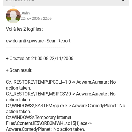
Stahn
22 nov. 2006 à 22:09
Voilà les 2 logfiles :
ewido anti-spyware - Scan Report
---------------------------------------------------------
+ Created at: 21:00:08 22/11/2006
+ Scan result:
C:\_RESTORE\TEMP\IPCCLI~1.0 -> Adware.Aureate : No
action taken.
C:\_RESTORE\TEMP\MSIPCSV.0 -> Adware.Aureate : No
action taken.
C:\WINDOWS\SYSTEM\cp.exe -> Adware.ComedyPlanet : No
action taken.
C:\WINDOWS\Temporary Internet
Files\Content.IE5\ORB3MWHL\c15[1].exe ->
Adware.ComedyPlanet : No action taken.