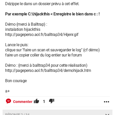
Dézippe le dans un dossier prévu à cet effet.
Par exemple C:\hijackthis < Enregistre le bien dans c : !
Démo (merci à Balltrap) :
instalation hijackthis
http://pageperso.aol.fr/balltrap34/Hijenr.gif
Lance le puis:
clique sur "faire un scan et sauvegarder le log" (cf démo)
faire un copier coller du log entier sur le forum
Démo : (merci à balltrap34 pour cette réalisation)
http://pageperso.aol.fr/balltrap34/demohijack.htm
Bon courage
a+
1
Commenter
RÉPONSE 2 / 34