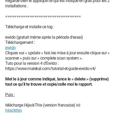
Regarde bien et applique ce qui est indiqué en gras pour les 2
installations .
==================================
Télécharge et installe ce log :
ewido (gratuit même après la période d’essai)
Téléchargement :
ewido
Cliques sur « update » fais les mise à jour ensuite clique sur «
scanner » puis sur « complete scan system ».
Tuto pour la version 4 d’Ewido :
https://www.malekal.com/tutorial-et-guide-ewido-v4/
Met le à jour comme indiqué, lance le « delete » (supprime)
tout ce qu’il te trouve et copie/colle moi le rapport.
Puis :
télécharge HijackThis (version francaise) ici:
hijackthis