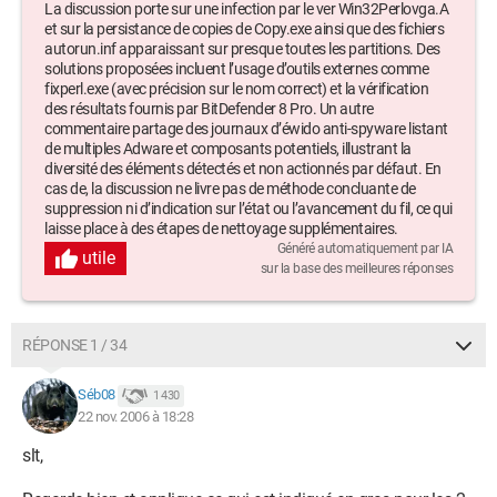
La discussion porte sur une infection par le ver Win32Perlovga.A
et sur la persistance de copies de Copy.exe ainsi que des fichiers
autorun.inf apparaissant sur presque toutes les partitions. Des
solutions proposées incluent l’usage d’outils externes comme
fixperl.exe (avec précision sur le nom correct) et la vérification
des résultats fournis par BitDefender 8 Pro. Un autre
commentaire partage des journaux d’éwido anti-spyware listant
de multiples Adware et composants potentiels, illustrant la
diversité des éléments détectés et non actionnés par défaut. En
cas de, la discussion ne livre pas de méthode concluante de
suppression ni d’indication sur l’état ou l’avancement du fil, ce qui
laisse place à des étapes de nettoyage supplémentaires.
Généré automatiquement par IA
utile
sur la base des meilleures réponses
RÉPONSE 1 / 34
Séb08
1 430
22 nov. 2006 à 18:28
slt,