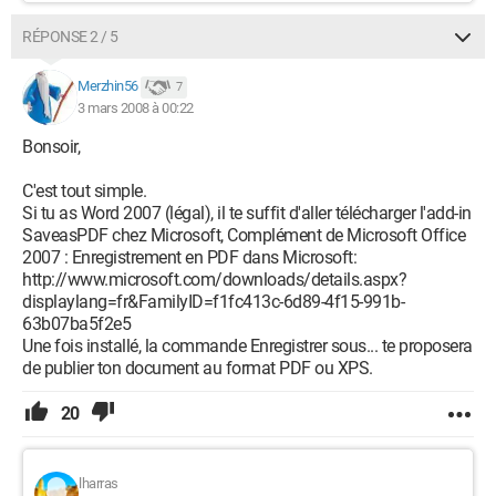
RÉPONSE 2 / 5
Merzhin56
7
3 mars 2008 à 00:22
Bonsoir,
C'est tout simple.
Si tu as Word 2007 (légal), il te suffit d'aller télécharger l'add-in
SaveasPDF chez Microsoft, Complément de Microsoft Office
2007 : Enregistrement en PDF dans Microsoft:
http://www.microsoft.com/downloads/details.aspx?
displaylang=fr&FamilyID=f1fc413c-6d89-4f15-991b-
63b07ba5f2e5
Une fois installé, la commande Enregistrer sous... te proposera
de publier ton document au format PDF ou XPS.
20
lharras