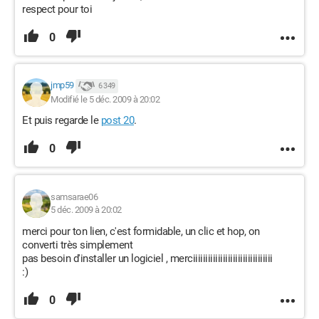
respect pour toi
0
jmp59
6 349
Modifié le 5 déc. 2009 à 20:02
Et puis regarde le
post 20
.
0
samsarae06
5 déc. 2009 à 20:02
merci pour ton lien, c'est formidable, un clic et hop, on
converti très simplement
pas besoin d'installer un logiciel , merciiiiiiiiiiiiiiiiiiiiiiiiiiiiiiii
:)
0