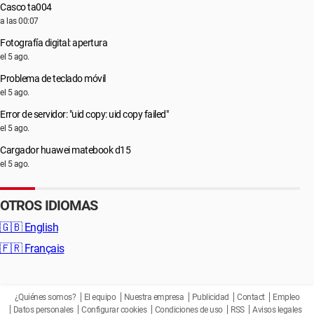
Casco ta004
a las 00:07
Fotografía digital: apertura
el 5 ago.
Problema de teclado móvil
el 5 ago.
Error de servidor: "uid copy: uid copy failed"
el 5 ago.
Cargador huawei matebook d15
el 5 ago.
OTROS IDIOMAS
🇬🇧
English
🇫🇷
Français
¿Quiénes somos?
El equipo
Nuestra empresa
Publicidad
Contact
Empleo
Datos personales
Configurar cookies
Condiciones de uso
RSS
Avisos legales