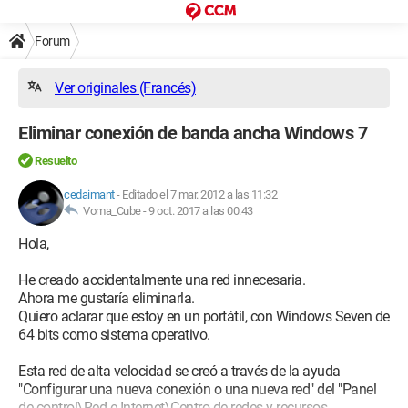
Forum
Ver originales (Francés)
Eliminar conexión de banda ancha Windows 7
Resuelto
cedaimant
-
Editado el 7 mar. 2012 a las 11:32
Voma_Cube -
9 oct. 2017 a las 00:43
Hola,
He creado accidentalmente una red innecesaria.
Ahora me gustaría eliminarla.
Quiero aclarar que estoy en un portátil, con Windows Seven de
64 bits como sistema operativo.
Esta red de alta velocidad se creó a través de la ayuda
"Configurar una nueva conexión o una nueva red" del "Panel
de control\Red e Internet\Centro de redes y recursos