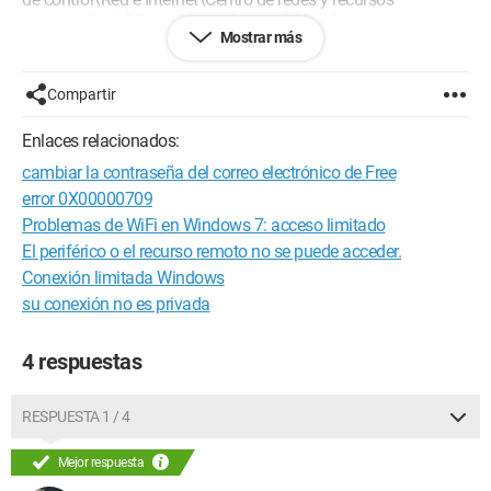
compartidos" ("Conectarse a Internet", "Configurar una nueva
Mostrar más
conexión").
He encontrado este foro en
Compartir
https://forum.pcastuces.com/sujet.asp?f=28&s=14669
pero no ayuda a eliminarlo, sino a usar dicha conexión...
Enlaces relacionados:
cambiar la contraseña del correo electrónico de Free
Gracias de antemano por sus respuestas.
Configuración:
Windows 7 / Firefox 10.0.2
error 0X00000709
Problemas de WiFi en Windows 7: acceso limitado
El periférico o el recurso remoto no se puede acceder.
Conexión limitada Windows
su conexión no es privada
4 respuestas
RESPUESTA 1 / 4
Mejor respuesta