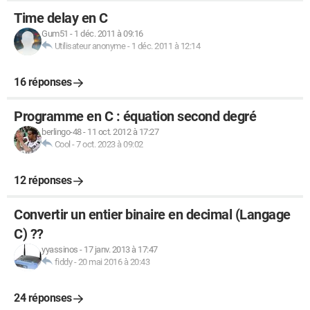
Time delay en C
Gum51
-
1 déc. 2011 à 09:16
Utilisateur anonyme
-
1 déc. 2011 à 12:14
16 réponses
Programme en C : équation second degré
berlingo-48
-
11 oct. 2012 à 17:27
Cool
-
7 oct. 2023 à 09:02
12 réponses
Convertir un entier binaire en decimal (Langage
C) ??
yyassinos
-
17 janv. 2013 à 17:47
fiddy
-
20 mai 2016 à 20:43
24 réponses