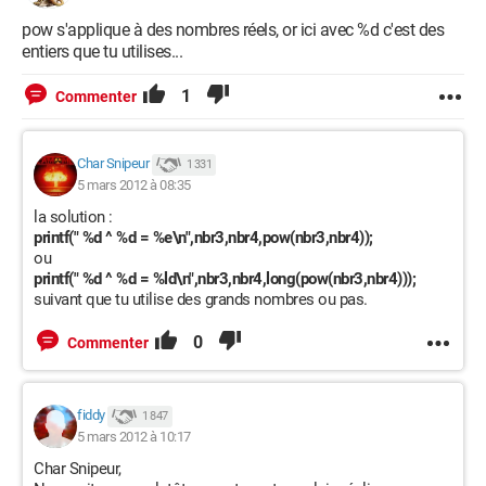
pow s'applique à des nombres réels, or ici avec %d c'est des
entiers que tu utilises...
1
Commenter
Char Snipeur
1 331
5 mars 2012 à 08:35
la solution :
printf(" %d ^ %d = %e\n",nbr3,nbr4,pow(nbr3,nbr4));
ou
printf(" %d ^ %d = %ld\n",nbr3,nbr4,long(pow(nbr3,nbr4)));
suivant que tu utilise des grands nombres ou pas.
0
Commenter
fiddy
1 847
5 mars 2012 à 10:17
Char Snipeur,