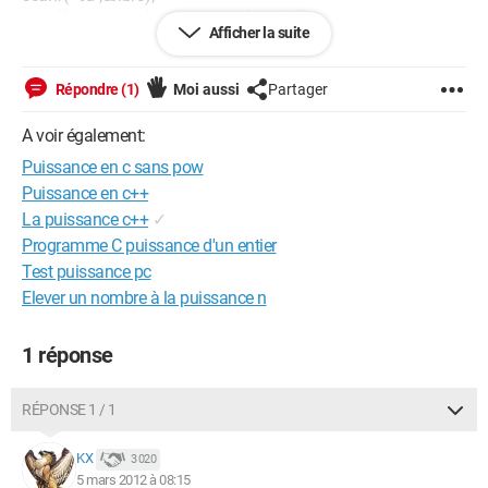
printf("entrez un deuxieme nombre : \n");
Afficher la suite
scanf("%d",&nbr4);
printf(" %d ^ %d = %d\n",nbr3,nbr4,pow(nbr3,nbr4));
en compilant le prog le resultat envoie 0 !!!
Répondre (1)
Moi aussi
Partager
besoin d'un coup de main
et mercii
A voir également:
Puissance en c sans pow
Puissance en c++
La puissance c++
✓
Programme C puissance d'un entier
Test puissance pc
Elever un nombre à la puissance n
1 réponse
RÉPONSE 1 / 1
KX
3 020
5 mars 2012 à 08:15