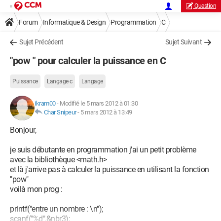
Question
Forum
Informatique & Design
Programmation
C
Sujet Précédent
Sujet Suivant
"pow " pour calculer la puissance en C
Puissance
Langage c
Langage
ikram00
-
Modifié le 5 mars 2012 à 01:30
Char Snipeur
-
5 mars 2012 à 13:49
Bonjour,
je suis débutante en programmation j'ai un petit problème
avec la bibliothèque <math.h>
et là j'arrive pas à calculer la puissance en utilisant la fonction
"pow"
voilà mon prog :
printf("entre un nombre : \n");
scanf("%d",&nbr3);