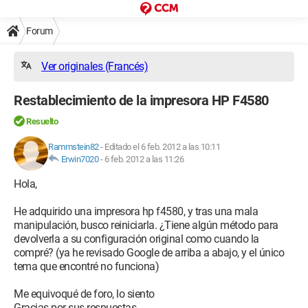
Forum
Ver originales (Francés)
Restablecimiento de la impresora HP F4580
Resuelto
Rammstein82
-
Editado el 6 feb. 2012 a las 10:11
Erwin7020
-
6 feb. 2012 a las 11:26
Hola,
He adquirido una impresora hp f4580, y tras una mala
manipulación, busco reiniciarla. ¿Tiene algún método para
devolverla a su configuración original como cuando la
compré? (ya he revisado Google de arriba a abajo, y el único
tema que encontré no funciona)
Me equivoqué de foro, lo siento
Gracias por sus respuestas.