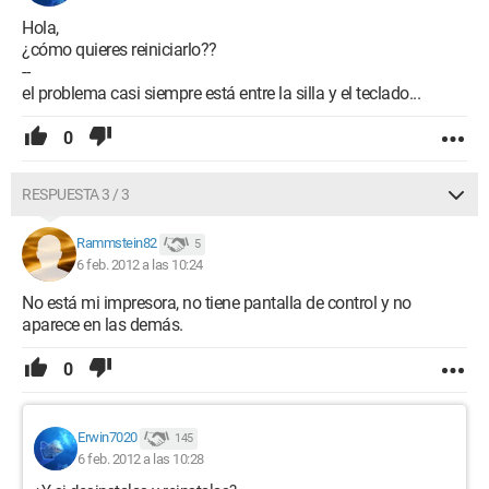
Hola,
¿cómo quieres reiniciarlo??
--
el problema casi siempre está entre la silla y el teclado...
0
RESPUESTA 3 / 3
Rammstein82
5
6 feb. 2012 a las 10:24
No está mi impresora, no tiene pantalla de control y no
aparece en las demás.
0
Erwin7020
145
6 feb. 2012 a las 10:28