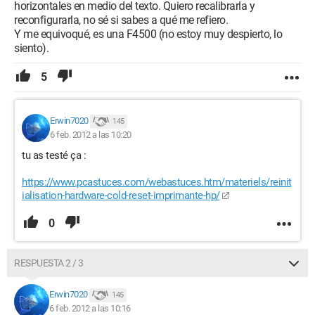
horizontales en medio del texto. Quiero recalibrarla y
reconfigurarla, no sé si sabes a qué me refiero.
Y me equivoqué, es una F4500 (no estoy muy despierto, lo
siento).
5
Erwin7020
145
6 feb. 2012 a las 10:20
tu as testé ça :
https://www.pcastuces.com/webastuces.htm/materiels/reinit
ialisation-hardware-cold-reset-imprimante-hp/
0
RESPUESTA 2 / 3
Erwin7020
145
6 feb. 2012 a las 10:16