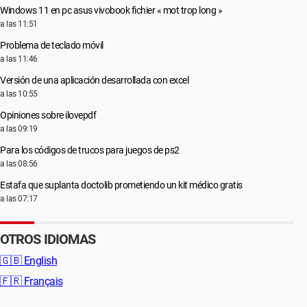
Windows 11 en pc asus vivobook fichier « mot trop long »
a las 11:51
Problema de teclado móvil
a las 11:46
Versión de una aplicación desarrollada con excel
a las 10:55
Opiniones sobre ilovepdf
a las 09:19
Para los códigos de trucos para juegos de ps2
a las 08:56
Estafa que suplanta doctolib prometiendo un kit médico gratis
a las 07:17
OTROS IDIOMAS
🇬🇧
English
🇫🇷
Français