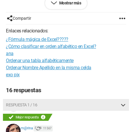
Mostrar más
13000 Marsella
Hasta ahora, en Excel, puedo ingresar los nombres y
Compartir
direcciones en una tabla... Pero luego, hay algo que me
molesta, el título "Sr. o Sra." que impedirá organizar por orden
Enlaces relacionados:
alfabético.
¿Fórmula mágica de Excel?????
¿Cómo puedo hacer?
¿Cómo clasificar en orden alfabético en Excel?
Y luego, ¿cómo imprimir mis sobres con los nombres?
ana
Ordenar una tabla alfabéticamente
¿Es Word mejor que Excel?
Ordenar Nombre Apellido en la misma celda
exo pix
Gracias por tu ayuda.
Configuración:
Windows 7 / Firefox 9.0.1
16 respuestas
RESPUESTA 1 / 16
Mejor respuesta
m@rina
11 567