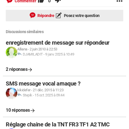
0
Commenter
Répondre
Posez votre question
Discussions similaires
enregistrement de message sur répondeur
Alliana
-
2 juin 2010 à 22:53
DJAMILADIT
-
9 janv. 2025 à 10:49
2 réponses
SMS message vocal arnaque ?
kikidefer
-
21 déc. 2015 à 11:23
Stepik
-
15 oct. 2025 à 09:44
10 réponses
Réglage chaine de la TNT FR3 TF1 A2 TMC