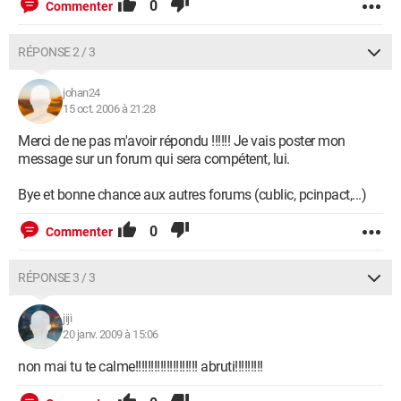
0
Commenter
RÉPONSE 2 / 3
johan24
15 oct. 2006 à 21:28
Merci de ne pas m'avoir répondu !!!!!! Je vais poster mon
message sur un forum qui sera compétent, lui.
Bye et bonne chance aux autres forums (cublic, pcinpact,...)
0
Commenter
RÉPONSE 3 / 3
jiji
20 janv. 2009 à 15:06
non mai tu te calme!!!!!!!!!!!!!!!!!!!! abruti!!!!!!!!!