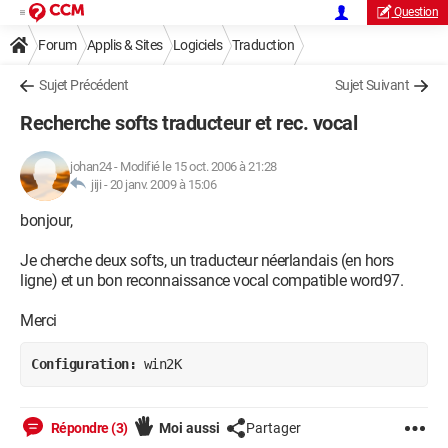
Question
Forum
Applis & Sites
Logiciels
Traduction
Sujet Précédent
Sujet Suivant
Recherche softs traducteur et rec. vocal
johan24
-
Modifié le 15 oct. 2006 à 21:28
jiji -
20 janv. 2009 à 15:06
bonjour,
Je cherche deux softs, un traducteur néerlandais (en hors
ligne) et un bon reconnaissance vocal compatible word97.
Merci
Configuration: 
win2K
Répondre (3)
Moi aussi
Partager