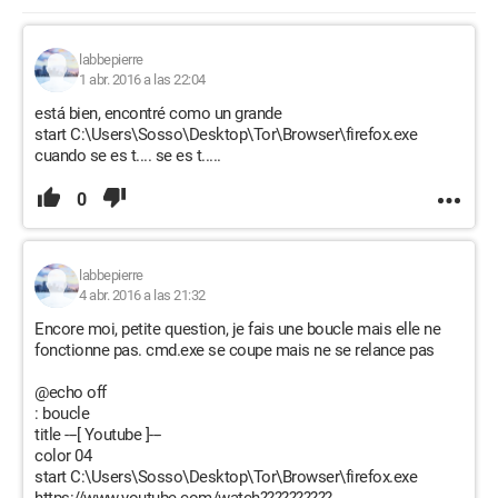
labbepierre
1 abr. 2016 a las 22:04
está bien, encontré como un grande
start C:\Users\Sosso\Desktop\Tor\Browser\firefox.exe
cuando se es t.... se es t.....
0
labbepierre
4 abr. 2016 a las 21:32
Encore moi, petite question, je fais une boucle mais elle ne
fonctionne pas. cmd.exe se coupe mais ne se relance pas
@echo off
: boucle
title ---[ Youtube ]---
color 04
start C:\Users\Sosso\Desktop\Tor\Browser\firefox.exe