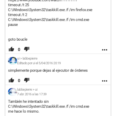
https://www.youtube.com/watch??????????
timeout /t 25
C:\Windows\System32\taskkill.exe /f /im firefox.exe
timeout /t 2
C:\Windows\System32\taskkill.exe /f /im cmd.exe
pause
goto boucle
0
ui
>
labbepierre
Editado por ui el 5/04/2016 20:19
simplemente porque dejas al ejecutor de órdenes
0
labbepierre
>
ui
7 abr. 2016 a las 17:39
También he intentado sin
C:\Windows\System32\taskkill.exe /f /im cmd.exe
me hace lo mismo.