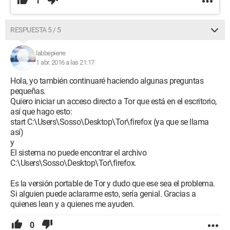
1
RESPUESTA 5 / 5
labbepierre
1 abr. 2016 a las 21:17
Hola, yo también continuaré haciendo algunas preguntas
pequeñas.
Quiero iniciar un acceso directo a Tor que está en el escritorio,
así que hago esto:
start C:\Users\Sosso\Desktop\Tor\firefox (ya que se llama
así)
y
El sistema no puede encontrar el archivo
C:\Users\Sosso\Desktop\Tor\firefox.
Es la versión portable de Tor y dudo que ese sea el problema.
Si alguien puede aclararme esto, sería genial. Gracias a
quienes lean y a quienes me ayuden.
0