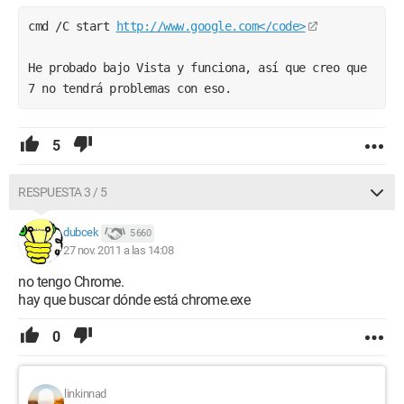
cmd /C start 
http://www.google.com</code>
He probado bajo Vista y funciona, así que creo que 
7 no tendrá problemas con eso.
5
RESPUESTA 3 / 5
dubcek
5 660
27 nov. 2011 a las 14:08
no tengo Chrome.
hay que buscar dónde está chrome.exe
0
linkinnad