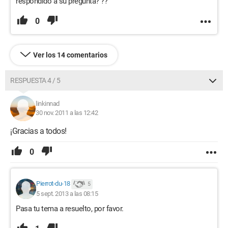
respondido a su pregunta? ??
0
Ver los 14 comentarios
RESPUESTA 4 / 5
linkinnad
30 nov. 2011 a las 12:42
¡Gracias a todos!
0
Pierrot-du-18
5
5 sept. 2013 a las 08:15
Pasa tu tema a resuelto, por favor.