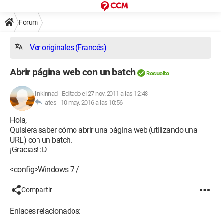
Forum
Ver originales (Francés)
Abrir página web con un batch
Resuelto
linkinnad
-
Editado el 27 nov. 2011 a las 12:48
ates -
10 may. 2016 a las 10:56
Hola,
Quisiera saber cómo abrir una página web (utilizando una
URL) con un batch.
¡Gracias! :D
<config>Windows 7 /
Compartir
Enlaces relacionados: