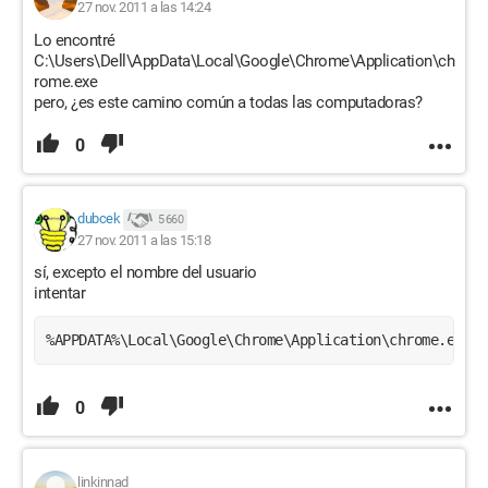
27 nov. 2011 a las 14:24
Lo encontré
C:\Users\Dell\AppData\Local\Google\Chrome\Application\ch
rome.exe
pero, ¿es este camino común a todas las computadoras?
0
dubcek
5 660
27 nov. 2011 a las 15:18
sí, excepto el nombre del usuario
intentar
%APPDATA%\Local\Google\Chrome\Application\chrome.exe 
0
linkinnad