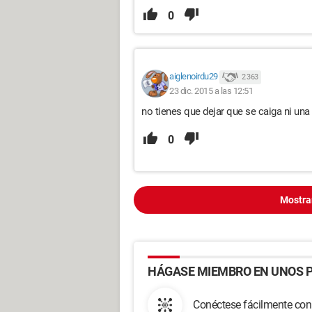
0
aiglenoirdu29
2 363
23 dic. 2015 a las 12:51
no tienes que dejar que se caiga ni una s
0
Mostra
HÁGASE MIEMBRO EN UNOS P
Conéctese fácilmente con