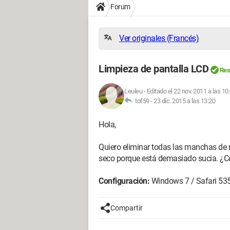
Forum
Ver originales (Francés)
Limpieza de pantalla LCD
Res
Leuleu
-
Editado el 22 nov. 2011 a las 10
tof59 -
23 dic. 2015 a las 13:20
Hola,
Quiero eliminar todas las manchas de n
seco porque está demasiado sucia. ¿C
Configuración:
Windows 7 / Safari 53
Compartir