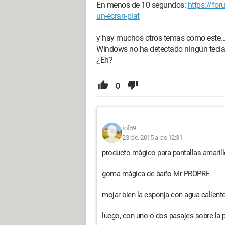
En menos de 10 segundos:
https://fo
un-ecran-plat
y hay muchos otros temas como este..
Windows no ha detectado ningún teclad
¿Eh?
0
tof59
23 dic. 2015 a las 12:31
producto mágico para pantallas amarille
goma mágica de baño Mr PROPRE
mojar bien la esponja con agua caliente
luego, con uno o dos pasajes sobre la 