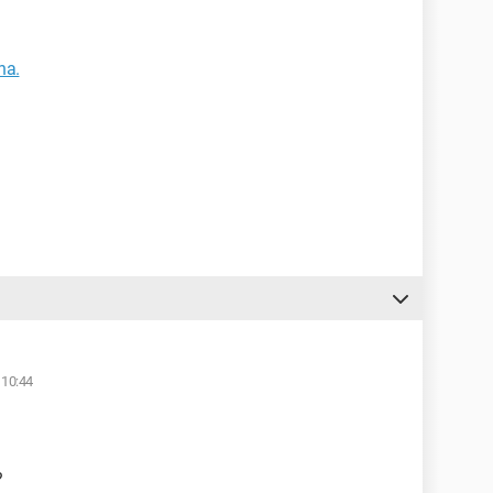
na.
 10:44
?