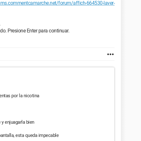
rums.commentcamarche.net/forum/affich-664530-laver-
.
o. Presione Enter para continuar.
ntas por la nicotina
 y enjuagarla bien
pantalla, esta queda impecable