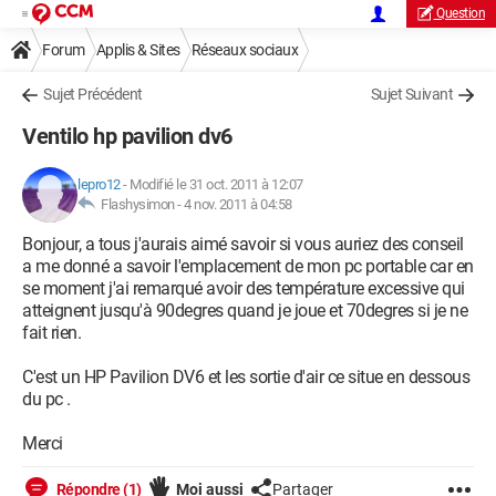
Question
Forum
Applis & Sites
Réseaux sociaux
Sujet Précédent
Sujet Suivant
Ventilo hp pavilion dv6
lepro12
-
Modifié le 31 oct. 2011 à 12:07
Flashysimon -
4 nov. 2011 à 04:58
Bonjour, a tous j'aurais aimé savoir si vous auriez des conseil
a me donné a savoir l'emplacement de mon pc portable car en
se moment j'ai remarqué avoir des température excessive qui
atteignent jusqu'à 90degres quand je joue et 70degres si je ne
fait rien.
C'est un HP Pavilion DV6 et les sortie d'air ce situe en dessous
du pc .
Merci
Répondre (1)
Moi aussi
Partager