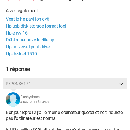
A voir également:
Ventilo hp pavilion dv6
Hp usb disk storage format tool
Hp envy 16
Débloquer pavé tactile hp
Hp universal print driver
Hp deskjet 1510
1 réponse
RÉPONSE 1 / 1
Flashysimon
4 nov. 2011 à 04:58
Bonjour lepro12 j'ai le même ordinateur que toi et ne t'inquiète
pas l'ordinateur est normal.
le HP pavilion DV6 atteint des température excessive car il a