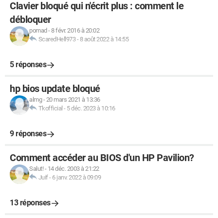
Clavier bloqué qui n'écrit plus : comment le
débloquer
pomad
-
8 févr. 2016 à 20:02
ScaredHell973
-
8 août 2022 à 14:55
5 réponses
hp bios update bloqué
almg
-
20 mars 2021 à 13:36
Tkofficial
-
5 déc. 2023 à 10:16
9 réponses
Comment accéder au BIOS d'un HP Pavilion?
Salut!
-
14 déc. 2003 à 21:22
Juif
-
6 janv. 2022 à 09:09
13 réponses