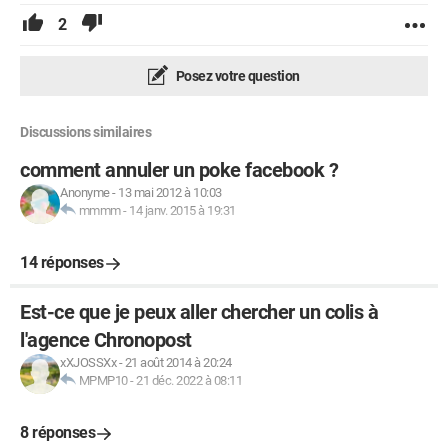
2
Posez votre question
Discussions similaires
comment annuler un poke facebook ?
Anonyme
-
13 mai 2012 à 10:03
mmmm
-
14 janv. 2015 à 19:31
14 réponses
Est-ce que je peux aller chercher un colis à
l'agence Chronopost
xXJOSSXx
-
21 août 2014 à 20:24
MPMP10
-
21 déc. 2022 à 08:11
8 réponses