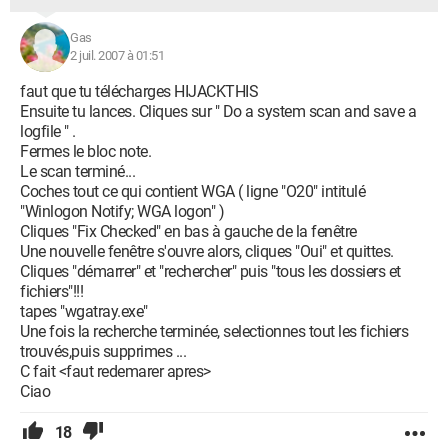
Gas
2 juil. 2007 à 01:51
faut que tu télécharges HIJACKTHIS
Ensuite tu lances. Cliques sur " Do a system scan and save a
logfile " .
Fermes le bloc note.
Le scan terminé...
Coches tout ce qui contient WGA ( ligne "O20" intitulé
"Winlogon Notify; WGA logon" )
Cliques "Fix Checked" en bas à gauche de la fenêtre
Une nouvelle fenêtre s'ouvre alors, cliques "Oui" et quittes.
Cliques "démarrer" et "rechercher" puis "tous les dossiers et
fichiers"!!!
tapes "wgatray.exe"
Une fois la recherche terminée, selectionnes tout les fichiers
trouvés,puis supprimes ...
C fait <faut redemarer apres>
Ciao
18