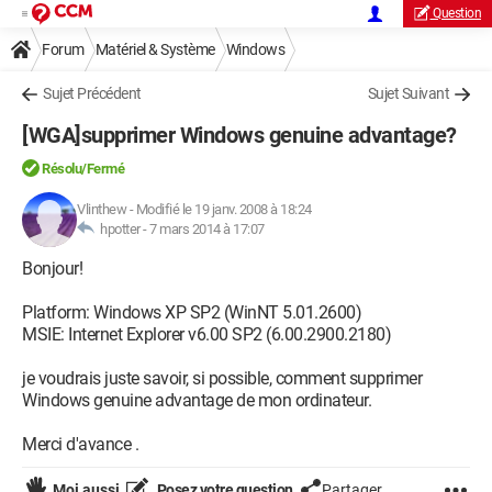
Question
Forum
Matériel & Système
Windows
Sujet Précédent
Sujet Suivant
[WGA]supprimer Windows genuine advantage?
Résolu/Fermé
Vlinthew
-
Modifié le 19 janv. 2008 à 18:24
hpotter -
7 mars 2014 à 17:07
Bonjour!
Platform: Windows XP SP2 (WinNT 5.01.2600)
MSIE: Internet Explorer v6.00 SP2 (6.00.2900.2180)
je voudrais juste savoir, si possible, comment supprimer
Windows genuine advantage de mon ordinateur.
Merci d'avance .
Moi aussi
Posez votre question
Partager