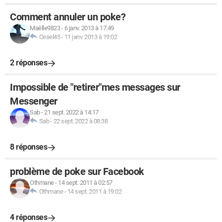
Comment annuler un poke?
Maëlle9823
-
6 janv. 2013 à 17:49
Cesel45
-
11 janv. 2013 à 19:02
2 réponses
Impossible de "retirer"mes messages sur
Messenger
Sab
-
21 sept. 2022 à 14:17
Sab
-
22 sept. 2022 à 08:38
8 réponses
problème de poke sur Facebook
Othmane
-
14 sept. 2011 à 02:57
Othmane
-
14 sept. 2011 à 19:02
4 réponses