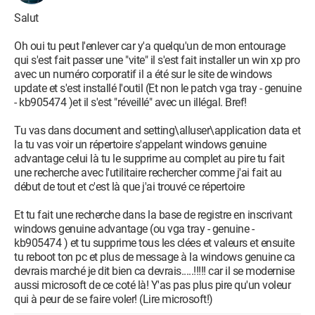
Salut
Oh oui tu peut l'enlever car y'a quelqu'un de mon entourage
qui s'est fait passer une "vite" il s'est fait installer un win xp pro
avec un numéro corporatif il a été sur le site de windows
update et s'est installé l'outil (Et non le patch vga tray - genuine
- kb905474 )et il s'est "réveillé" avec un illégal. Bref!
Tu vas dans document and setting\alluser\application data et
la tu vas voir un répertoire s'appelant windows genuine
advantage celui là tu le supprime au complet au pire tu fait
une recherche avec l'utilitaire rechercher comme j'ai fait au
début de tout et c'est là que j'ai trouvé ce répertoire
Et tu fait une recherche dans la base de registre en inscrivant
windows genuine advantage (ou vga tray - genuine -
kb905474 ) et tu supprime tous les clées et valeurs et ensuite
tu reboot ton pc et plus de message à la windows genuine ca
devrais marché je dit bien ca devrais.....!!!!! car il se modernise
aussi microsoft de ce coté là! Y'as pas plus pire qu'un voleur
qui à peur de se faire voler! (Lire microsoft!)