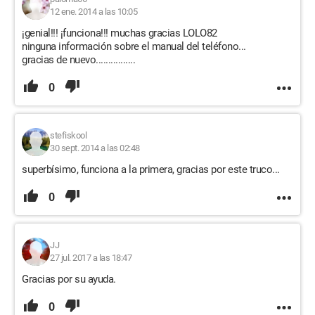
12 ene. 2014 a las 10:05
¡genial!!! ¡funciona!!! muchas gracias LOLO82
ninguna información sobre el manual del teléfono...
gracias de nuevo................
0
stefiskool
30 sept. 2014 a las 02:48
superbísimo, funciona a la primera, gracias por este truco...
0
JJ
27 jul. 2017 a las 18:47
Gracias por su ayuda.
0