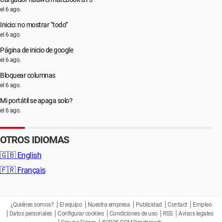
el 6 ago.
Inicio: no mostrar “todo”
el 6 ago.
Página de inicio de google
el 6 ago.
Bloquear columnas
el 6 ago.
Mi portátil se apaga solo?
el 6 ago.
OTROS IDIOMAS
🇬🇧
English
🇫🇷
Français
¿Quiénes somos?
El equipo
Nuestra empresa
Publicidad
Contact
Empleo
Datos personales
Configurar cookies
Condiciones de uso
RSS
Avisos legales