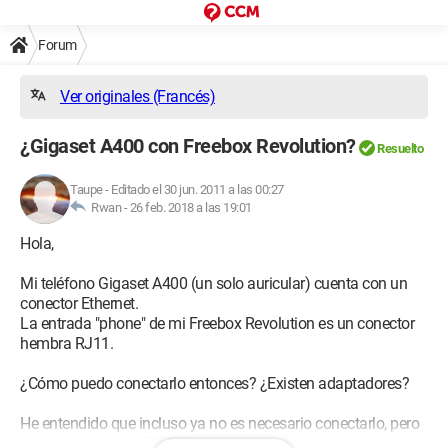
Forum
Ver originales (Francés)
¿Gigaset A400 con Freebox Revolution?
Resuelto
Taupe
-
Editado el 30 jun. 2011 a las 00:27
Rwan -
26 feb. 2018 a las 19:01
Hola,
Mi teléfono Gigaset A400 (un solo auricular) cuenta con un
conector Ethernet.
La entrada "phone" de mi Freebox Revolution es un conector
hembra RJ11.
¿Cómo puedo conectarlo entonces? ¿Existen adaptadores?
He entendido que incluso ya no es necesario conectarlo, pero
¿cómo se activa el DECT?