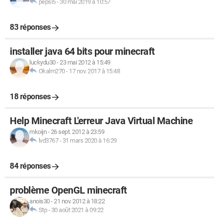
pepsi5
-
30 mai 2019 à 10:57
83 réponses
installer java 64 bits pour minecraft
luckydu30
-
23 mai 2012 à 15:49
Okalm270
-
17 nov. 2017 à 15:48
18 réponses
Help Minecraft L'erreur Java Virtual Machine
mkoijn
-
26 sept. 2012 à 23:59
lvd3767
-
31 mars 2020 à 16:29
84 réponses
problème OpenGL minecraft
anois30
-
21 nov. 2012 à 18:22
Stp
-
30 août 2021 à 09:22