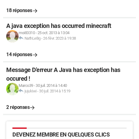
18 réponses
A java exception has occurred minecraft
moi83310
-
25 oct. 2013 à 13:04
NathLeBg
-
26 févr. 2023 à 19:38
14 réponses
Message D'erreur A Java has exception has
occured !
Marco39
-
30 juil. 2014 à 14:40
jujukiwi
-
30 juil. 2014 à 15:19
2 réponses
DEVENEZ MEMBRE EN QUELQUES CLICS