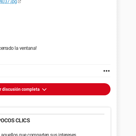
54037.jpg
cerrado la ventana!
r discusión completa
OCOS CLICS
 aquellos que comparten sus intereses