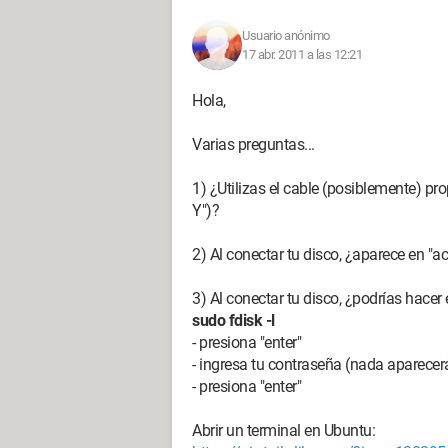
Usuario anónimo
17 abr. 2011 a las 12:21
Hola,
Varias preguntas...
1) ¿Utilizas el cable (posiblemente) pr
Y")?
2) Al conectar tu disco, ¿aparece en "a
3) Al conectar tu disco, ¿podrías hace
sudo fdisk -l
- presiona "enter"
- ingresa tu contraseña (nada aparecerá 
- presiona "enter"
Abrir un terminal en Ubuntu: