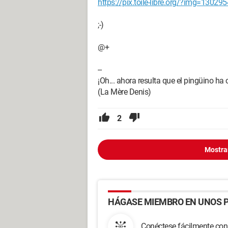
https://pix.toile-libre.org/?img=13029
;-)
@+
--
¡Oh... ahora resulta que el pingüino ha 
(La Mère Denis)
2
Mostra
HÁGASE MIEMBRO EN UNOS P
Conéctese fácilmente con