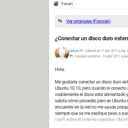
Forum
Ver originales (Francés)
¿Conectar un disco duro ext
iridium75
-
Editado el 17 abr. 2011 a las 
Usuario anónimo -
18 abr. 2011 a la
Hola,
Me gustaría conectar un disco duro ex
Ubuntu 10.10, pero cuando lo conecto a
visiblemente el disco está alimentado 
sabría cómo proceder, pero en Ubuntu 
encuentro en la red no me ayuda porque
siempre que se me explique paso a paso
casi!) sobre el sistema operativo Ubunt
Sé que este tema ya se ha tratado en la