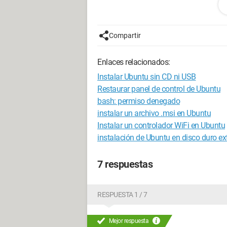
crees que tienes la paciencia necesaria
antemano muy cordialmente!
Compartir
Configuración:
Windows 7 / Safari 53
Enlaces relacionados:
Instalar Ubuntu sin CD ni USB
Restaurar panel de control de Ubuntu
bash: permiso denegado
instalar un archivo .msi en Ubuntu
Instalar un controlador WiFi en Ubuntu
instalación de Ubuntu en disco duro ex
7 respuestas
RESPUESTA 1 / 7
Mejor respuesta