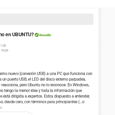
erno en UBUNTU?
Resuelto
11:28
s 19:09
terno nuevo (conexión USB) a una PC que funciona con
 un puerto USB, el LED del disco externo parpadea,
y reacciona, pero Ubuntu no lo reconoce. En Windows,
no tengo la menor idea y toda la información que
 está dirigida a expertos. Estoy dispuesto a entender,
, desde cero, con términos para principiantes (...o
u.
 red... pero no de manera lo suficientemente clara. Si