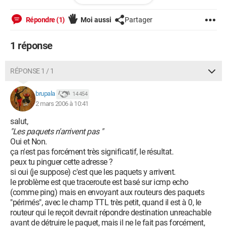
1 r-lbhp.reseau.jussieu.fr (134.157.35.126) 13.557 ms 12.551
ms 45.779 ms
Répondre (1)
Moi aussi
Partager
2 r-ccr-backbone-p6p7.net.univ-paris7.fr (134.157.167.254)
44.060 ms 42.295 ms 40.462 ms
1 réponse
3 * * *
4 * * *
5 * * *
RÉPONSE 1 / 1
6 * * *
7 * * *
brupala
14 454
8 * * *
2 mars 2006 à 10:41
9 * * *
10 * * *
salut,
11 * * *
"Les paquets n'arrivent pas "
12 * * *
Oui et Non.
13 * * *
ça n'est pas forcément très significatif, le résultat.
14 * * *
peux tu pinguer cette adresse ?
15 * * *
si oui (je suppose) c'est que les paquets y arrivent.
16 * * *
le problème est que traceroute est basé sur icmp echo
17 * * *
(comme ping) mais en envoyant aux routeurs des paquets
18 * * *
"périmés", avec le champ TTL très petit, quand il est à 0, le
19 * * *
routeur qui le reçoit devrait répondre destination unreachable
20 * * *
avant de détruire le paquet, mais il ne le fait pas forcément,