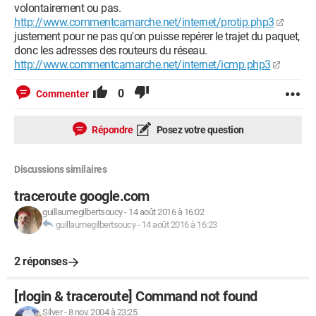
21 * * *
volontairement ou pas.
22 * * *
http://www.commentcamarche.net/internet/protip.php3
23 * * *
justement pour ne pas qu'on puisse repérer le trajet du paquet,
24 * * *
donc les adresses des routeurs du réseau.
25 * * *
http://www.commentcamarche.net/internet/icmp.php3
26 * * *
27 * * *
0
Commenter
28 * * *
29 * * *
30 * * *
Répondre
Posez votre question
linux /root#
Discussions similaires
Les paquets n'arrivent pas à bon port n'est ce pas ??
Merci de votre aide précieuse ...
traceroute google.com
Barbara
guillaumegilbertsoucy
-
14 août 2016 à 16:02
guillaumegilbertsoucy
-
14 août 2016 à 16:23
2 réponses
[rlogin & traceroute] Command not found
Silver
-
8 nov. 2004 à 23:25