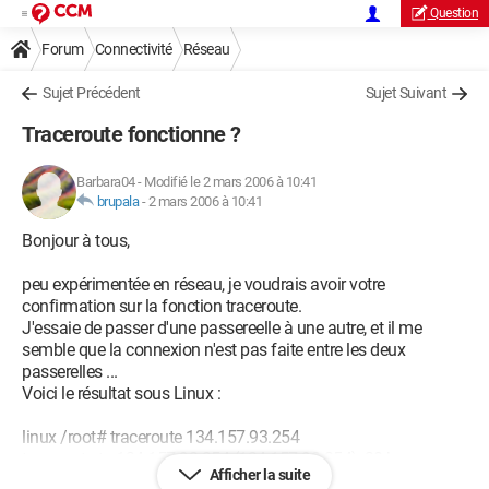
Question
Forum
Connectivité
Réseau
Sujet Précédent
Sujet Suivant
Traceroute fonctionne ?
Barbara04
-
Modifié le 2 mars 2006 à 10:41
brupala
-
2 mars 2006 à 10:41
Bonjour à tous,
peu expérimentée en réseau, je voudrais avoir votre
confirmation sur la fonction traceroute.
J'essaie de passer d'une passereelle à une autre, et il me
semble que la connexion n'est pas faite entre les deux
passerelles ...
Voici le résultat sous Linux :
linux /root# traceroute 134.157.93.254
traceroute to 134.157.93.254 (134.157.93.254), 30 hops max,
Afficher la suite
40 byte packets