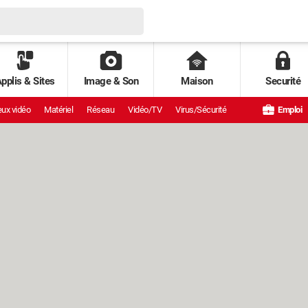
pplis & Sites
Image & Son
Maison
Securité
ux vidéo
Matériel
Réseau
Vidéo/TV
Virus/Sécurité
Emploi