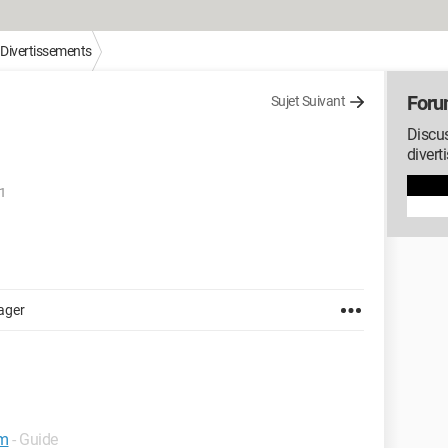
/ Divertissements
Forum
Sujet Suivant
Discu
divert
1
ager
om
- Guide