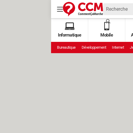
Informatique
Mobile
A
Bureautique
Développement
Internet
Je