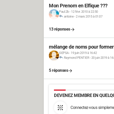
Mon Prenom en Elfique ???
Paul.2b
-
12 févr. 2010 à 22:50
antoine
-
2 mars 2015 à 01:07
13 réponses
mélange de noms pour former
GEPSA
-
19 juin 2019 à 16:42
Raymond PENTIER
-
20 juin 2019 à 16
5 réponses
DEVENEZ MEMBRE EN QUELQU
Connectez-vous simplemen