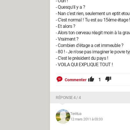
- Ouh !
- Quesqu'il y a ?
- Nan c'est rien, seulement un eptit eto
- C'est normal ! Tu est au 15ème étage !
- Et alors ?
- Alors ton cerveau réagit moin à la grav
- Vraiment ?
- Combien d'étage a cet immeuble ?
- 80 ! - Je n'ose pas imaginer le povre 
- C'est le président du pays !
- VOILA QUI EXPLIQUE TOUT !
1
Commenter
RÉPONSE 4 / 4
Teriitua
12 mars 2011 à 03:33