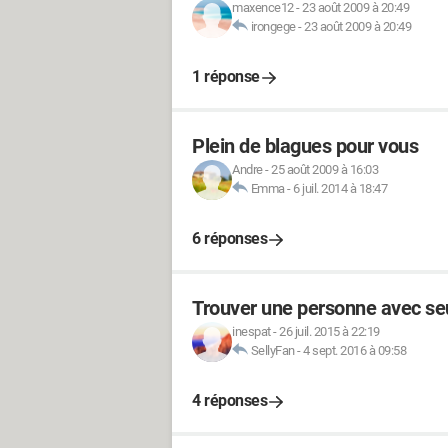
maxence12
-
23 août 2009 à 20:49
irongege
-
23 août 2009 à 20:49
1 réponse
Plein de blagues pour vous
Andre
-
25 août 2009 à 16:03
Emma
-
6 juil. 2014 à 18:47
6 réponses
Trouver une personne avec seu
inespat
-
26 juil. 2015 à 22:19
SellyFan
-
4 sept. 2016 à 09:58
4 réponses