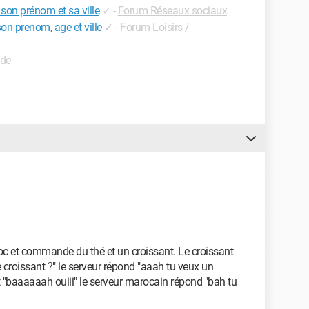
on prénom et sa ville
✓
-
Forum Réseaux sociaux
n prenom, age et ville
✓
-
Forum Loisirs /
ide
oc et commande du thé et un croissant. Le croissant
 ce croissant ?" le serveur répond "aaah tu veux un
it "baaaaaah ouiii" le serveur marocain répond "bah tu