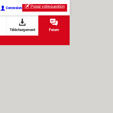
Posez votre
question
Connexion
Téléchargement
Forum