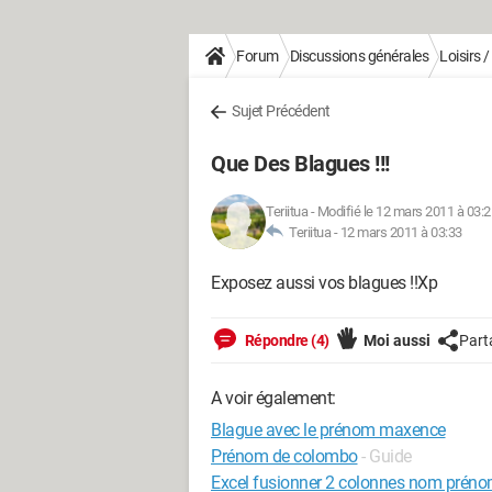
Forum
Discussions générales
Loisirs 
Sujet Précédent
Que Des Blagues !!!
Teriitua
-
Modifié le 12 mars 2011 à 03:2
Teriitua -
12 mars 2011 à 03:33
Exposez aussi vos blagues !!Xp
Répondre (4)
Moi aussi
Part
A voir également:
Blague avec le prénom maxence
Prénom de colombo
- Guide
Excel fusionner 2 colonnes nom prén