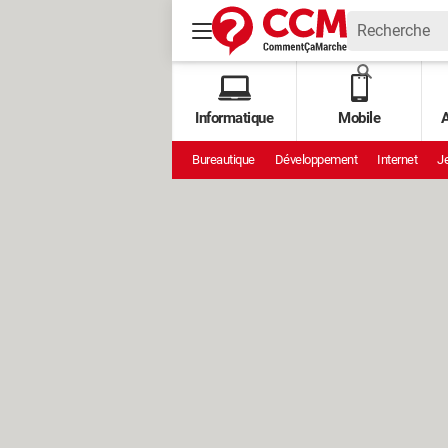
Informatique
Mobile
A
Bureautique
Développement
Internet
Je