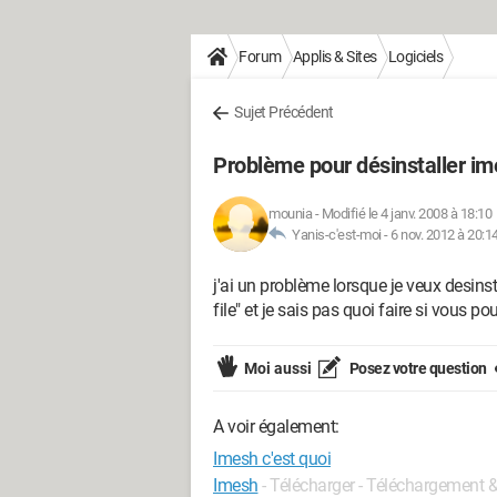
Forum
Applis & Sites
Logiciels
Sujet Précédent
Problème pour désinstaller i
mounia
-
Modifié le 4 janv. 2008 à 18:10
Yanis-c'est-moi -
6 nov. 2012 à 20:1
j'ai un problème lorsque je veux desins
file" et je sais pas quoi faire si vous pou
Moi aussi
Posez votre question
A voir également:
Imesh c'est quoi
Imesh
- Télécharger - Téléchargement &