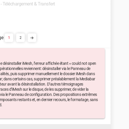
 - Téléchargement & Transfert
1
2
e désinstaller iMesh, l’erreur affichée étant « could not open
pérationnelles reviennent: désinstaller via le Panneau de
lités, puis supprimer manuellement le dossier iMesh dans
ur; dans certains cas, supprimer préalablement la Mediabar
ateur avant la désinstallation. D’autres témoignages
es d’iMesh sur le disque, de les supprimer, de vider la
on via le Panneau de configuration. Des propositions extrêmes
posants restants et, en dernier recours, le formatage, sans
d.