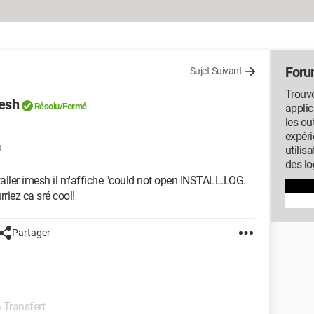
Foru
Sujet Suivant
Trouve
mesh
Résolu/Fermé
applic
les ou
expéri
4
utilis
des lo
taller imesh il m'affiche "could not open INSTALL.LOG.
rriez ca sré cool!
Partager
 Transfert