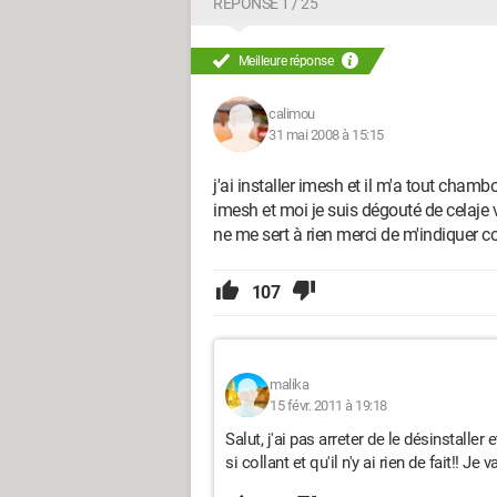
RÉPONSE 1 / 25
Meilleure réponse
calimou
31 mai 2008 à 15:15
j'ai installer imesh et il m'a tout chambo
imesh et moi je suis dégouté de celaje v
ne me sert à rien merci de m'indiquer 
107
malika
15 févr. 2011 à 19:18
Salut, j'ai pas arreter de le désinstalle
si collant et qu'il n'y ai rien de fait!! Je 