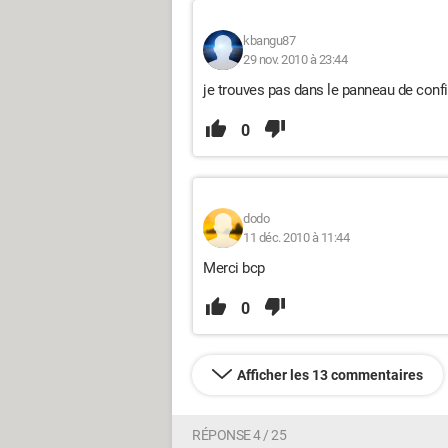
kbangu87
29 nov. 2010 à 23:44
je trouves pas dans le panneau de conf
0
dodo
11 déc. 2010 à 11:44
Merci bcp
0
Afficher les 13 commentaires
RÉPONSE 4 / 25