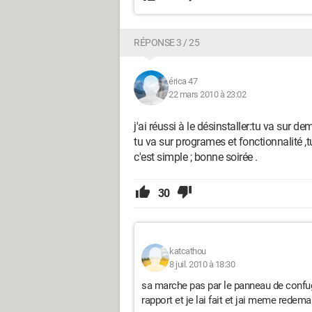
RÉPONSE 3 / 25
érica 47
22 mars 2010 à 23:02
j'ai réussi à le désinstaller:tu va sur d
tu va sur programes et fonctionnalité ,t
c'est simple ; bonne soirée .
30
katcathou
8 juil. 2010 à 18:30
sa marche pas par le panneau de confuga
rapport et je lai fait et jai meme redem