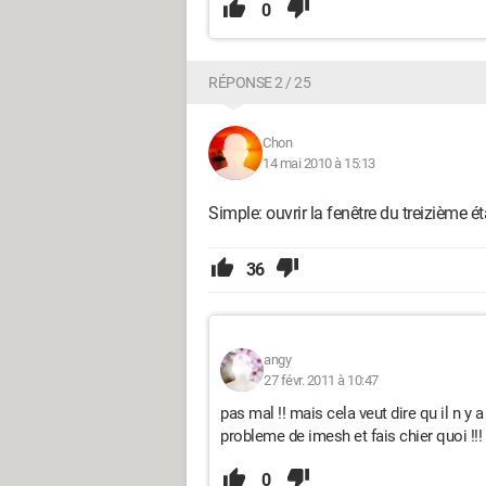
0
RÉPONSE 2 / 25
Chon
14 mai 2010 à 15:13
Simple: ouvrir la fenêtre du treizième éta
36
angy
27 févr. 2011 à 10:47
pas mal !! mais cela veut dire qu il n y
probleme de imesh et fais chier quoi !!!
0