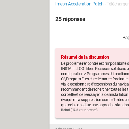
Imesh Acceleration Patch
- Télécharger
25 réponses
Résumé de la discussion
Le problème rencontré est l’impossibilité d
INSTALL.LOG. file ». Plusieurs solutions o
configuration > Programmes et fonctionna
C:\Program Files et redémarrer l’ordinate
via le gestionnaire d’extensions du navig
recommandent de rechercher toutes les trac
corbeille et de réessayer la désinstallati
évoquent la suppression complète des com
que cela constitue une approche standar
Bobot
(l'IA à votre service)