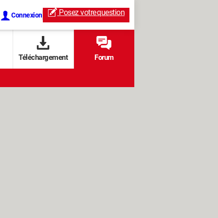
Posez votre
question
Connexion
Téléchargement
Forum