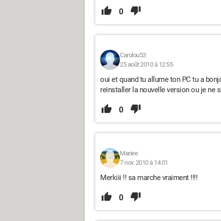
0
Carolou53
25 août 2010 à 12:55
oui et quand tu allume ton PC tu a bonj
reinstaller la nouvelle version ou je ne 
0
Mariee
7 nov. 2010 à 14:01
Merkiii !! sa marche vraiment !!!!
0