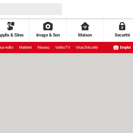
pplis & Sites
Image & Son
Maison
Securité
ux vidéo
Matériel
Réseau
Vidéo/TV
Virus/Sécurité
Emploi