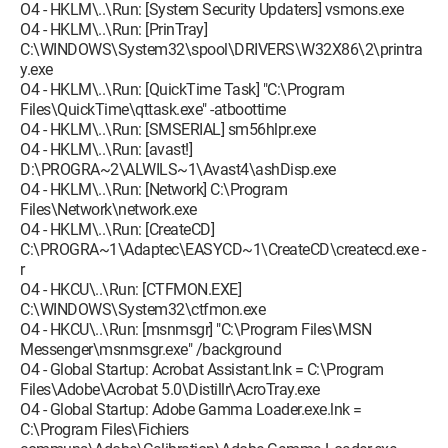
O4 - HKLM\..\Run: [System Security Updaters] vsmons.exe
O4 - HKLM\..\Run: [PrinTray]
C:\WINDOWS\System32\spool\DRIVERS\W32X86\2\printra
y.exe
O4 - HKLM\..\Run: [QuickTime Task] "C:\Program
Files\QuickTime\qttask.exe" -atboottime
O4 - HKLM\..\Run: [SMSERIAL] sm56hlpr.exe
O4 - HKLM\..\Run: [avast!]
D:\PROGRA~2\ALWILS~1\Avast4\ashDisp.exe
O4 - HKLM\..\Run: [Network] C:\Program
Files\Network\network.exe
O4 - HKLM\..\Run: [CreateCD]
C:\PROGRA~1\Adaptec\EASYCD~1\CreateCD\createcd.exe -
r
O4 - HKCU\..\Run: [CTFMON.EXE]
C:\WINDOWS\System32\ctfmon.exe
O4 - HKCU\..\Run: [msnmsgr] "C:\Program Files\MSN
Messenger\msnmsgr.exe" /background
O4 - Global Startup: Acrobat Assistant.lnk = C:\Program
Files\Adobe\Acrobat 5.0\Distillr\AcroTray.exe
O4 - Global Startup: Adobe Gamma Loader.exe.lnk =
C:\Program Files\Fichiers