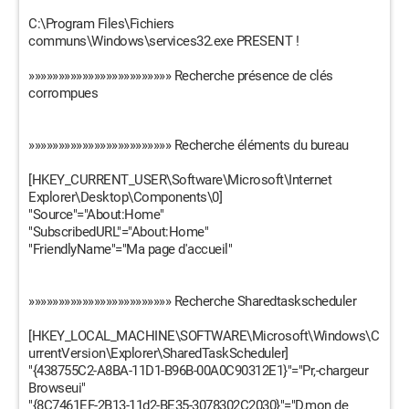
C:\Program Files\Fichiers
communs\Windows\services32.exe PRESENT !
»»»»»»»»»»»»»»»»»»»»»»»» Recherche présence de clés
corrompues
»»»»»»»»»»»»»»»»»»»»»»»» Recherche éléments du bureau
[HKEY_CURRENT_USER\Software\Microsoft\Internet
Explorer\Desktop\Components\0]
"Source"="About:Home"
"SubscribedURL"="About:Home"
"FriendlyName"="Ma page d'accueil"
»»»»»»»»»»»»»»»»»»»»»»»» Recherche Sharedtaskscheduler
[HKEY_LOCAL_MACHINE\SOFTWARE\Microsoft\Windows\C
urrentVersion\Explorer\SharedTaskScheduler]
"{438755C2-A8BA-11D1-B96B-00A0C90312E1}"="Pr‚-chargeur
Browseui"
"{8C7461EF-2B13-11d2-BE35-3078302C2030}"="D‚mon de