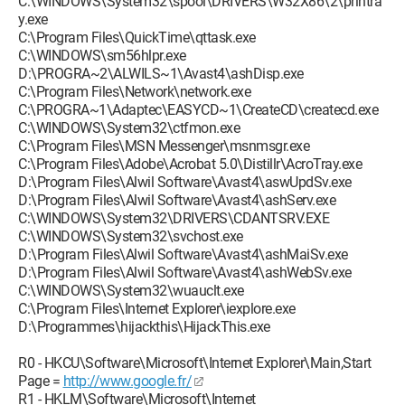
C:\WINDOWS\System32\spool\DRIVERS\W32X86\2\printra
y.exe
C:\Program Files\QuickTime\qttask.exe
C:\WINDOWS\sm56hlpr.exe
D:\PROGRA~2\ALWILS~1\Avast4\ashDisp.exe
C:\Program Files\Network\network.exe
C:\PROGRA~1\Adaptec\EASYCD~1\CreateCD\createcd.exe
C:\WINDOWS\System32\ctfmon.exe
C:\Program Files\MSN Messenger\msnmsgr.exe
C:\Program Files\Adobe\Acrobat 5.0\Distillr\AcroTray.exe
D:\Program Files\Alwil Software\Avast4\aswUpdSv.exe
D:\Program Files\Alwil Software\Avast4\ashServ.exe
C:\WINDOWS\System32\DRIVERS\CDANTSRV.EXE
C:\WINDOWS\System32\svchost.exe
D:\Program Files\Alwil Software\Avast4\ashMaiSv.exe
D:\Program Files\Alwil Software\Avast4\ashWebSv.exe
C:\WINDOWS\System32\wuauclt.exe
C:\Program Files\Internet Explorer\iexplore.exe
D:\Programmes\hijackthis\HijackThis.exe
R0 - HKCU\Software\Microsoft\Internet Explorer\Main,Start
Page =
http://www.google.fr/
R1 - HKLM\Software\Microsoft\Internet