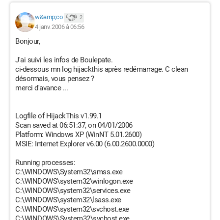
w&amp;co
2
4 janv. 2006 à 06:56
Bonjour,
J'ai suivi les infos de Boulepate.
ci-dessous mn log hijackthis après redémarrage. C clean
désormais, vous pensez ?
merci d'avance ...
Logfile of HijackThis v1.99.1
Scan saved at 06:51:37, on 04/01/2006
Platform: Windows XP (WinNT 5.01.2600)
MSIE: Internet Explorer v6.00 (6.00.2600.0000)
Running processes:
C:\WINDOWS\System32\smss.exe
C:\WINDOWS\system32\winlogon.exe
C:\WINDOWS\system32\services.exe
C:\WINDOWS\system32\lsass.exe
C:\WINDOWS\system32\svchost.exe
C:\WINDOWS\System32\svchost.exe