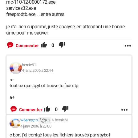
mc-110-12-0000172.exe
services32.exe
freeprodtb.exe ... entre autres
je n'ai rien supprimé, juste analysé, en attendant une bonne
âme pour me sauver.
0
Commenter
bernie61
4 janv. 2006 à 22:44
re
tout ce que spybot trouve tu fixe stp
a+
0
Commenter
w&amp;co
>
bernie61
2
4 janv. 2006 à 23:00
c bon, j'ai corrigé tous les fichiers trouvés par spybot