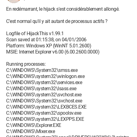
En redémarrant, le hijack s'est considérablement allongé.
C'est normal qu'il y ait autant de processus actifs ?
Logfile of HijackThis v1.99.1
Scan saved at 01:15:38, on 04/01/2006
Platform: Windows XP (WinNT 5.01.2600)
MSIE: Internet Explorer v6.00 (6.00.2600.0000)
Running processes:
C:\WINDOWS\System32\smss.exe
C:\WINDOWS\system32\winlogon.exe
C:\WINDOWS\system32\services.exe
C:\WINDOWS\system32\lsass.exe
C:\WINDOWS\system32\svchost.exe
C:\WINDOWS\System32\svchost.exe
C:\WINDOWS\system32\LEXBCES.EXE
C:\WINDOWS\system32\spoolsv.exe
C:\WINDOWS\system32\LEXPPS.EXE
C:\WINDOWS\Explorer.EXE
C:\WINDOWS\Mixer.exe