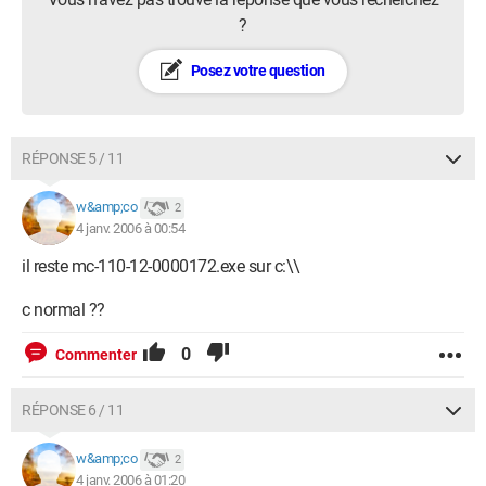
?
Posez votre question
RÉPONSE 5 / 11
w&amp;co
2
4 janv. 2006 à 00:54
il reste mc-110-12-0000172.exe sur c:\\
c normal ??
0
Commenter
RÉPONSE 6 / 11
w&amp;co
2
4 janv. 2006 à 01:20