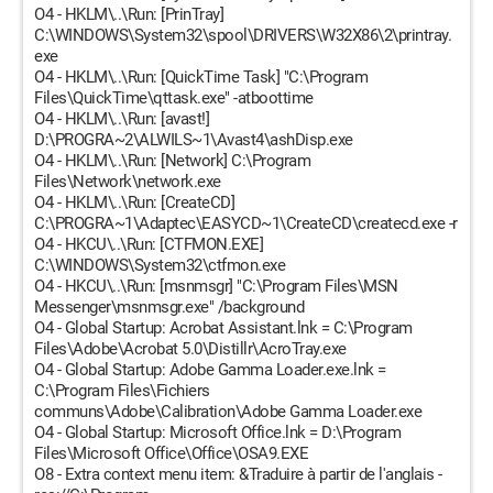
O4 - HKLM\..\Run: [PrinTray]
C:\WINDOWS\System32\spool\DRIVERS\W32X86\2\printray.
exe
O4 - HKLM\..\Run: [QuickTime Task] "C:\Program
Files\QuickTime\qttask.exe" -atboottime
O4 - HKLM\..\Run: [avast!]
D:\PROGRA~2\ALWILS~1\Avast4\ashDisp.exe
O4 - HKLM\..\Run: [Network] C:\Program
Files\Network\network.exe
O4 - HKLM\..\Run: [CreateCD]
C:\PROGRA~1\Adaptec\EASYCD~1\CreateCD\createcd.exe -r
O4 - HKCU\..\Run: [CTFMON.EXE]
C:\WINDOWS\System32\ctfmon.exe
O4 - HKCU\..\Run: [msnmsgr] "C:\Program Files\MSN
Messenger\msnmsgr.exe" /background
O4 - Global Startup: Acrobat Assistant.lnk = C:\Program
Files\Adobe\Acrobat 5.0\Distillr\AcroTray.exe
O4 - Global Startup: Adobe Gamma Loader.exe.lnk =
C:\Program Files\Fichiers
communs\Adobe\Calibration\Adobe Gamma Loader.exe
O4 - Global Startup: Microsoft Office.lnk = D:\Program
Files\Microsoft Office\Office\OSA9.EXE
O8 - Extra context menu item: &Traduire à partir de l'anglais -