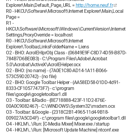
Explorer\Main,Default_Page_URL =
http://home.neuf.fr
R0 - HKCU\Software\Microsoft\Internet Explorer\Main,Local
Page =
R1 -
HKCU\Software\Microsoft\Windows\CurrentVersion\Internet
Settings,ProxyOverride = localhost
R0 - HKCU\Software\Microsoft\Internet
Explorer\Toolbar,LinksFolderName = Liens
O2 - BHO: AcroIEHlprObj Class - {06849E9F-C8D7-4D59-B87D-
784B7D6BE0B3} - C:\Program Files\Adobe\Acrobat
5.0\Acrobat\ActiveX\AcroIEHelper.ocx
O2 - BHO: (no name) - {7A0E1C80-AD14-1A11-B066-
573C59D20742} - (no file)
O2 - BHO: Google Toolbar Helper - {AA58ED58-01DD-4d91-
8333-CF10577473F7} - c:\program
files\google\googletoolbar1.dll
O3 - Toolbar: &Radio - {8E718888-423F-11D2-876E-
00A0C9082467} - C:\WINDOWS\System32\msdxm.ocx
O3 - Toolbar: &Google - {2318C2B1-4965-11d4-9B18-
009027A5CD4F} - c:\program files\google\googletoolbar1.dll
O4 - HKLM\..\Run: [C-Media Mixer] Mixer.exe /startup
O4 - HKLM\..\Run: [Microsoft Update Machine] ntconf.exe