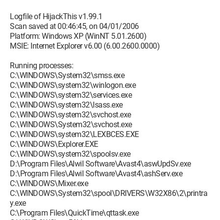
Files\Alwil Software\Avast4\ashServ.exe
O23 - Service: avast! Mail Scanner - Unknown owner -
Logfile of HijackThis v1.99.1
D:\Program Files\Alwil Software\Avast4\ashMaiSv.exe"
Scan saved at 00:46:45, on 04/01/2006
/service (file missing)
Platform: Windows XP (WinNT 5.01.2600)
O23 - Service: avast! Web Scanner - Unknown owner -
MSIE: Internet Explorer v6.00 (6.00.2600.0000)
D:\Program Files\Alwil Software\Avast4\ashWebSv.exe"
/service (file missing)
Running processes:
O23 - Service: C-DillaSrv - C-Dilla Ltd -
C:\WINDOWS\System32\smss.exe
C:\WINDOWS\System32\DRIVERS\CDANTSRV.EXE
C:\WINDOWS\system32\winlogon.exe
O23 - Service: LexBce Server (LexBceS) - Lexmark
C:\WINDOWS\system32\services.exe
International, Inc. - C:\WINDOWS\system32\LEXBCES.EXE
C:\WINDOWS\system32\lsass.exe
C:\WINDOWS\system32\svchost.exe
pouvez-vous me donner un coup de main.
C:\WINDOWS\System32\svchost.exe
merci d'avance
C:\WINDOWS\system32\LEXBCES.EXE
C:\WINDOWS\Explorer.EXE
Configuration: 
PC / Win XP SP1
C:\WINDOWS\system32\spoolsv.exe
D:\Program Files\Alwil Software\Avast4\aswUpdSv.exe
D:\Program Files\Alwil Software\Avast4\ashServ.exe
C:\WINDOWS\Mixer.exe
C:\WINDOWS\System32\spool\DRIVERS\W32X86\2\printra
y.exe
C:\Program Files\QuickTime\qttask.exe