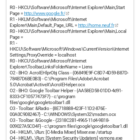
R0 - HKCU\Software\Microsoft\Internet Explorer\Main,Start
Page =
http://www.google.fr/
R1 - HKLM\Software\Microsoft\Internet
Explorer\Main,Default_Page_URL =
http://home.neuf.fr
R0 - HKCU\Software\Microsoft\Internet Explorer\Main,Local
Page =
R1 -
HKCU\Software\Microsoft\Windows\CurrentVersion\Internet
Settings,ProxyOverride = localhost
R0 - HKCU\Software\Microsoft\Internet
Explorer\Toolbar,LinksFolderName = Liens
O2 - BHO: AcroIEHlprObj Class - {06849E9F-C8D7-4D59-B87D-
784B7D6BE0B3} - C:\Program Files\Adobe\Acrobat
5.0\Acrobat\ActiveX\AcroIEHelper.ocx
O2 - BHO: Google Toolbar Helper - {AA58ED58-01DD-4d91-
8333-CF10577473F7} - c:\program
files\google\googletoolbar1.dll
O3 - Toolbar: &Radio - {8E718888-423F-11D2-876E-
00A0C9082467} - C:\WINDOWS\System32\msdxm.ocx
O3 - Toolbar: &Google - {2318C2B1-4965-11d4-9B18-
009027A5CD4F} - c:\program files\google\googletoolbar1.dll
O4 - HKLM\..\Run: [C-Media Mixer] Mixer.exe /startup
O4 - HKLM\..\Run: [System Security Updaters] vsmons.exe