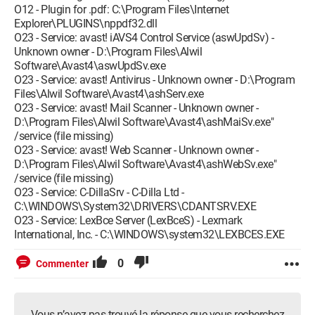
O12 - Plugin for .pdf: C:\Program Files\Internet
Explorer\PLUGINS\nppdf32.dll
O23 - Service: avast! iAVS4 Control Service (aswUpdSv) -
Unknown owner - D:\Program Files\Alwil
Software\Avast4\aswUpdSv.exe
O23 - Service: avast! Antivirus - Unknown owner - D:\Program
Files\Alwil Software\Avast4\ashServ.exe
O23 - Service: avast! Mail Scanner - Unknown owner -
D:\Program Files\Alwil Software\Avast4\ashMaiSv.exe"
/service (file missing)
O23 - Service: avast! Web Scanner - Unknown owner -
D:\Program Files\Alwil Software\Avast4\ashWebSv.exe"
/service (file missing)
O23 - Service: C-DillaSrv - C-Dilla Ltd -
C:\WINDOWS\System32\DRIVERS\CDANTSRV.EXE
O23 - Service: LexBce Server (LexBceS) - Lexmark
International, Inc. - C:\WINDOWS\system32\LEXBCES.EXE
0
Commenter
Vous n’avez pas trouvé la réponse que vous recherchez