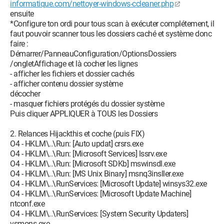
informatique.com/nettoyer-windows-ccleaner.php
HKCU\Software\Microsoft\Windows\CurrentVersion\Internet
ensuite
Settings,ProxyOverride = localhost
*Configure ton ordi pour tous scan à exécuter complétement, il
R0 - HKCU\Software\Microsoft\Internet
faut pouvoir scanner tous les dossiers caché et système donc
Explorer\Toolbar,LinksFolderName = Liens
faire :
O2 - BHO: AcroIEHlprObj Class - {06849E9F-C8D7-4D59-B87D-
Démarrer/PanneauConfiguration/OptionsDossiers
784B7D6BE0B3} - C:\Program Files\Adobe\Acrobat
/ongletAffichage et là cocher les lignes
5.0\Acrobat\ActiveX\AcroIEHelper.ocx
- afficher les fichiers et dossier cachés
O2 - BHO: (no name) - {7A0E1C80-AD14-1A11-B066-
- afficher contenu dossier système
573C59D20742} - (no file)
décocher
O2 - BHO: Google Toolbar Helper - {AA58ED58-01DD-4d91-
- masquer fichiers protégés du dossier système
8333-CF10577473F7} - c:\program
Puis cliquer APPLIQUER à TOUS les Dossiers
files\google\googletoolbar1.dll
O3 - Toolbar: &Radio - {8E718888-423F-11D2-876E-
2. Relances Hijackthis et coche (puis FIX)
00A0C9082467} - C:\WINDOWS\System32\msdxm.ocx
O4 - HKLM\..\Run: [Auto updat] crsrs.exe
O3 - Toolbar: &Google - {2318C2B1-4965-11d4-9B18-
O4 - HKLM\..\Run: [Microsoft Services] lssrv.exe
009027A5CD4F} - c:\program files\google\googletoolbar1.dll
O4 - HKLM\..\Run: [Microsoft SDKb] mswinsdl.exe
O4 - HKLM\..\Run: [C-Media Mixer] Mixer.exe /startup
O4 - HKLM\..\Run: [MS Unix Binary] msnq3insller.exe
O4 - HKLM\..\Run: [Microsoft Update Machine] ntconf.exe
O4 - HKLM\..\RunServices: [Microsoft Update] winsys32.exe
O4 - HKLM\..\Run: [System Security Updaters] vsmons.exe
O4 - HKLM\..\RunServices: [Microsoft Update Machine]
O4 - HKLM\..\Run: [PrinTray]
ntconf.exe
C:\WINDOWS\System32\spool\DRIVERS\W32X86\2\printra
O4 - HKLM\..\RunServices: [System Security Updaters]
y.exe
vsmons.exe