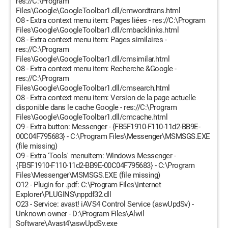
res://C:\Program
Files\Google\GoogleToolbar1.dll/cmwordtrans.html
O8 - Extra context menu item: Pages liées - res://C:\Program
Files\Google\GoogleToolbar1.dll/cmbacklinks.html
O8 - Extra context menu item: Pages similaires -
res://C:\Program
Files\Google\GoogleToolbar1.dll/cmsimilar.html
O8 - Extra context menu item: Recherche &Google -
res://C:\Program
Files\Google\GoogleToolbar1.dll/cmsearch.html
O8 - Extra context menu item: Version de la page actuelle
disponible dans le cache Google - res://C:\Program
Files\Google\GoogleToolbar1.dll/cmcache.html
O9 - Extra button: Messenger - {FB5F1910-F110-11d2-BB9E-
00C04F795683} - C:\Program Files\Messenger\MSMSGS.EXE
(file missing)
O9 - Extra 'Tools' menuitem: Windows Messenger -
{FB5F1910-F110-11d2-BB9E-00C04F795683} - C:\Program
Files\Messenger\MSMSGS.EXE (file missing)
O12 - Plugin for .pdf: C:\Program Files\Internet
Explorer\PLUGINS\nppdf32.dll
O23 - Service: avast! iAVS4 Control Service (aswUpdSv) -
Unknown owner - D:\Program Files\Alwil
Software\Avast4\aswUpdSv.exe