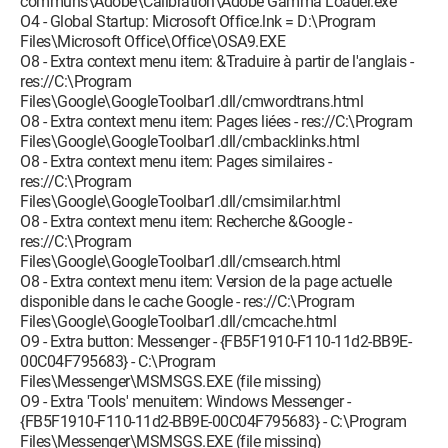
communs\Adobe\Calibration\Adobe Gamma Loader.exe
O4 - Global Startup: Microsoft Office.lnk = D:\Program
Files\Microsoft Office\Office\OSA9.EXE
O8 - Extra context menu item: &Traduire à partir de l'anglais -
res://C:\Program
Files\Google\GoogleToolbar1.dll/cmwordtrans.html
O8 - Extra context menu item: Pages liées - res://C:\Program
Files\Google\GoogleToolbar1.dll/cmbacklinks.html
O8 - Extra context menu item: Pages similaires -
res://C:\Program
Files\Google\GoogleToolbar1.dll/cmsimilar.html
O8 - Extra context menu item: Recherche &Google -
res://C:\Program
Files\Google\GoogleToolbar1.dll/cmsearch.html
O8 - Extra context menu item: Version de la page actuelle
disponible dans le cache Google - res://C:\Program
Files\Google\GoogleToolbar1.dll/cmcache.html
O9 - Extra button: Messenger - {FB5F1910-F110-11d2-BB9E-
00C04F795683} - C:\Program
Files\Messenger\MSMSGS.EXE (file missing)
O9 - Extra 'Tools' menuitem: Windows Messenger -
{FB5F1910-F110-11d2-BB9E-00C04F795683} - C:\Program
Files\Messenger\MSMSGS.EXE (file missing)