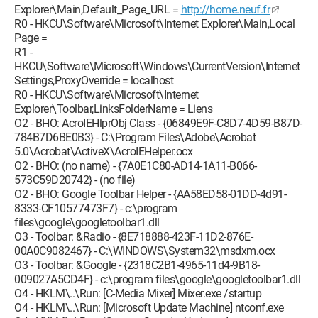
Explorer\Main,Default_Page_URL =
http://home.neuf.fr
R0 - HKCU\Software\Microsoft\Internet Explorer\Main,Local
Page =
R1 -
HKCU\Software\Microsoft\Windows\CurrentVersion\Internet
Settings,ProxyOverride = localhost
R0 - HKCU\Software\Microsoft\Internet
Explorer\Toolbar,LinksFolderName = Liens
O2 - BHO: AcroIEHlprObj Class - {06849E9F-C8D7-4D59-B87D-
784B7D6BE0B3} - C:\Program Files\Adobe\Acrobat
5.0\Acrobat\ActiveX\AcroIEHelper.ocx
O2 - BHO: (no name) - {7A0E1C80-AD14-1A11-B066-
573C59D20742} - (no file)
O2 - BHO: Google Toolbar Helper - {AA58ED58-01DD-4d91-
8333-CF10577473F7} - c:\program
files\google\googletoolbar1.dll
O3 - Toolbar: &Radio - {8E718888-423F-11D2-876E-
00A0C9082467} - C:\WINDOWS\System32\msdxm.ocx
O3 - Toolbar: &Google - {2318C2B1-4965-11d4-9B18-
009027A5CD4F} - c:\program files\google\googletoolbar1.dll
O4 - HKLM\..\Run: [C-Media Mixer] Mixer.exe /startup
O4 - HKLM\..\Run: [Microsoft Update Machine] ntconf.exe