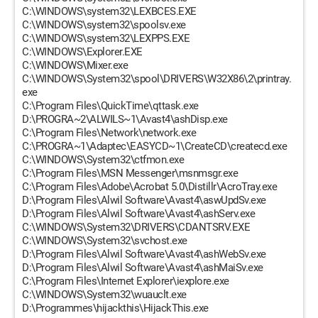
C:\WINDOWS\system32\LEXBCES.EXE
C:\WINDOWS\system32\spoolsv.exe
C:\WINDOWS\system32\LEXPPS.EXE
C:\WINDOWS\Explorer.EXE
C:\WINDOWS\Mixer.exe
C:\WINDOWS\System32\spool\DRIVERS\W32X86\2\printray.
exe
C:\Program Files\QuickTime\qttask.exe
D:\PROGRA~2\ALWILS~1\Avast4\ashDisp.exe
C:\Program Files\Network\network.exe
C:\PROGRA~1\Adaptec\EASYCD~1\CreateCD\createcd.exe
C:\WINDOWS\System32\ctfmon.exe
C:\Program Files\MSN Messenger\msnmsgr.exe
C:\Program Files\Adobe\Acrobat 5.0\Distillr\AcroTray.exe
D:\Program Files\Alwil Software\Avast4\aswUpdSv.exe
D:\Program Files\Alwil Software\Avast4\ashServ.exe
C:\WINDOWS\System32\DRIVERS\CDANTSRV.EXE
C:\WINDOWS\System32\svchost.exe
D:\Program Files\Alwil Software\Avast4\ashWebSv.exe
D:\Program Files\Alwil Software\Avast4\ashMaiSv.exe
C:\Program Files\Internet Explorer\iexplore.exe
C:\WINDOWS\System32\wuauclt.exe
D:\Programmes\hijackthis\HijackThis.exe