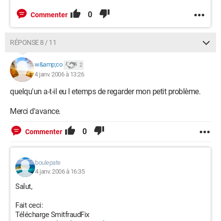
0
Commenter
RÉPONSE 8 / 11
w&amp;co
2
4 janv. 2006 à 13:26
quelqu'un a-t-il eu l etemps de regarder mon petit problème.
Merci d'avance.
0
Commenter
boulepate
4 janv. 2006 à 16:35
Salut,
Fait ceci:
Télécharge SmitfraudFix