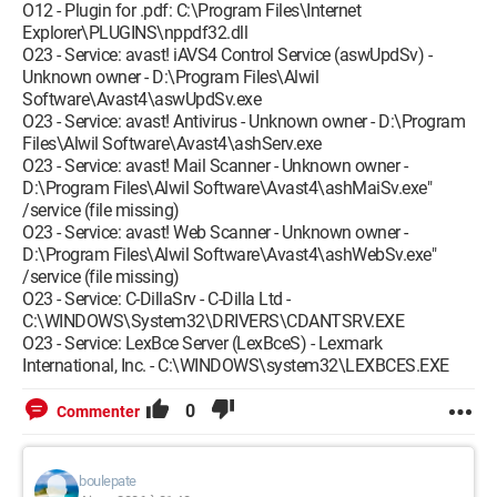
O12 - Plugin for .pdf: C:\Program Files\Internet
Explorer\PLUGINS\nppdf32.dll
O23 - Service: avast! iAVS4 Control Service (aswUpdSv) -
Unknown owner - D:\Program Files\Alwil
Software\Avast4\aswUpdSv.exe
O23 - Service: avast! Antivirus - Unknown owner - D:\Program
Files\Alwil Software\Avast4\ashServ.exe
O23 - Service: avast! Mail Scanner - Unknown owner -
D:\Program Files\Alwil Software\Avast4\ashMaiSv.exe"
/service (file missing)
O23 - Service: avast! Web Scanner - Unknown owner -
D:\Program Files\Alwil Software\Avast4\ashWebSv.exe"
/service (file missing)
O23 - Service: C-DillaSrv - C-Dilla Ltd -
C:\WINDOWS\System32\DRIVERS\CDANTSRV.EXE
O23 - Service: LexBce Server (LexBceS) - Lexmark
International, Inc. - C:\WINDOWS\system32\LEXBCES.EXE
0
Commenter
boulepate