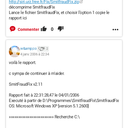
http://siri.urz.free.fr/Fix/SmitfraudFix.zip
décomprime SmitfraudFix
Lance le fichier SmitfraudFix, et choisir l’option 1 copie le
rapport ici
0
Commenter
w&amp;co
2
4 janv. 2006 à 22:34
voilà le rapport.
c sympa de continuer à m'aider.
SmitFraudFix v2.11
Rapport fait à 22:31:28,47 le 04/01/2006
Executé à partir de D:\Programmes\SmitfraudFix\SmitfraudFix
OS: Microsoft Windows XP [version 5.1.2600]
»»»»»»»»»»»»»»»»»»»»»»»» Recherche C:\