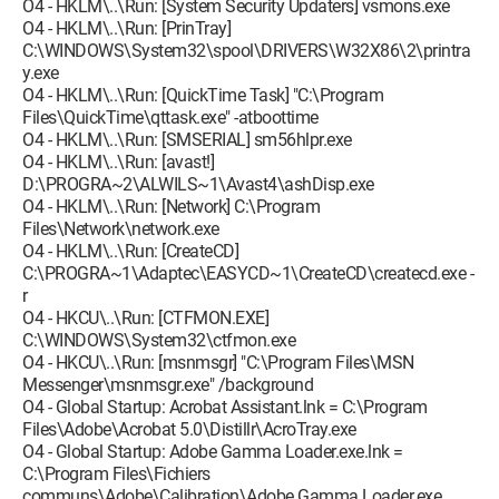
O4 - HKLM\..\Run: [System Security Updaters] vsmons.exe
O4 - HKLM\..\Run: [PrinTray]
C:\WINDOWS\System32\spool\DRIVERS\W32X86\2\printra
y.exe
O4 - HKLM\..\Run: [QuickTime Task] "C:\Program
Files\QuickTime\qttask.exe" -atboottime
O4 - HKLM\..\Run: [SMSERIAL] sm56hlpr.exe
O4 - HKLM\..\Run: [avast!]
D:\PROGRA~2\ALWILS~1\Avast4\ashDisp.exe
O4 - HKLM\..\Run: [Network] C:\Program
Files\Network\network.exe
O4 - HKLM\..\Run: [CreateCD]
C:\PROGRA~1\Adaptec\EASYCD~1\CreateCD\createcd.exe -
r
O4 - HKCU\..\Run: [CTFMON.EXE]
C:\WINDOWS\System32\ctfmon.exe
O4 - HKCU\..\Run: [msnmsgr] "C:\Program Files\MSN
Messenger\msnmsgr.exe" /background
O4 - Global Startup: Acrobat Assistant.lnk = C:\Program
Files\Adobe\Acrobat 5.0\Distillr\AcroTray.exe
O4 - Global Startup: Adobe Gamma Loader.exe.lnk =
C:\Program Files\Fichiers
communs\Adobe\Calibration\Adobe Gamma Loader.exe