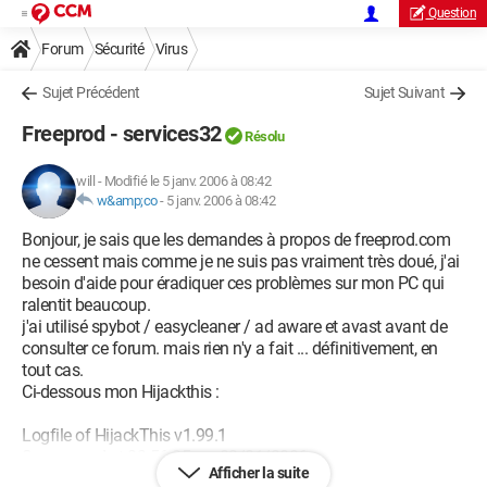
Question
Forum
Sécurité
Virus
Sujet Précédent
Sujet Suivant
Freeprod - services32
Résolu
will
-
Modifié le 5 janv. 2006 à 08:42
w&amp;co
-
5 janv. 2006 à 08:42
Bonjour, je sais que les demandes à propos de freeprod.com
ne cessent mais comme je ne suis pas vraiment très doué, j'ai
besoin d'aide pour éradiquer ces problèmes sur mon PC qui
ralentit beaucoup.
j'ai utilisé spybot / easycleaner / ad aware et avast avant de
consulter ce forum. mais rien n'y a fait ... définitivement, en
tout cas.
Ci-dessous mon Hijackthis :
Logfile of HijackThis v1.99.1
Scan saved at 23:56:25, on 03/01/2006
Afficher la suite
Platform: Windows XP (WinNT 5.01.2600)