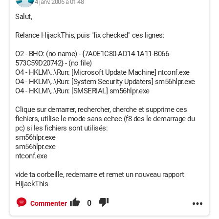
4 janv. 2006 à 01:48
Salut,
Relance HijackThis, puis "fix checked" ces lignes:
O2 - BHO: (no name) - {7A0E1C80-AD14-1A11-B066-
573C59D20742} - (no file)
O4 - HKLM\..\Run: [Microsoft Update Machine] ntconf.exe
O4 - HKLM\..\Run: [System Security Updaters] sm56hlpr.exe
O4 - HKLM\..\Run: [SMSERIAL] sm56hlpr.exe
Clique sur demarrer, rechercher, cherche et supprime ces
fichiers, utilise le mode sans echec (f8 des le demarrage du
pc) si les fichiers sont utilisés:
sm56hlpr.exe
sm56hlpr.exe
ntconf.exe
vide ta corbeille, redemarre et remet un nouveau rapport
HijackThis
0
Commenter