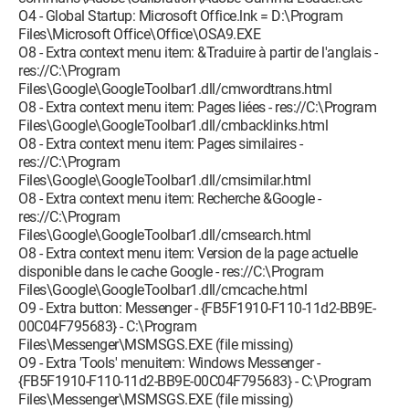
O4 - Global Startup: Microsoft Office.lnk = D:\Program
Files\Microsoft Office\Office\OSA9.EXE
O8 - Extra context menu item: &Traduire à partir de l'anglais -
res://C:\Program
Files\Google\GoogleToolbar1.dll/cmwordtrans.html
O8 - Extra context menu item: Pages liées - res://C:\Program
Files\Google\GoogleToolbar1.dll/cmbacklinks.html
O8 - Extra context menu item: Pages similaires -
res://C:\Program
Files\Google\GoogleToolbar1.dll/cmsimilar.html
O8 - Extra context menu item: Recherche &Google -
res://C:\Program
Files\Google\GoogleToolbar1.dll/cmsearch.html
O8 - Extra context menu item: Version de la page actuelle
disponible dans le cache Google - res://C:\Program
Files\Google\GoogleToolbar1.dll/cmcache.html
O9 - Extra button: Messenger - {FB5F1910-F110-11d2-BB9E-
00C04F795683} - C:\Program
Files\Messenger\MSMSGS.EXE (file missing)
O9 - Extra 'Tools' menuitem: Windows Messenger -
{FB5F1910-F110-11d2-BB9E-00C04F795683} - C:\Program
Files\Messenger\MSMSGS.EXE (file missing)