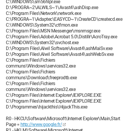
C:\WINDOWS\sm56hlpr.exe
D:\PROGRA~2\ALWILS~1\Avast4\ashDisp.exe
C:\Program Files\Network\network.exe
C:\PROGRA~1\Adaptec\EASYCD~1\CreateCD\createcd.exe
C:\WINDOWS\System32\ctfmon.exe
C:\Program Files\MSN Messenger\msnmsgr.exe
C:\Program Files\Adobe\Acrobat 5.0\Distillr\AcroTray.exe
C:\WINDOWS\System32\svchost.exe
D:\Program Files\Alwil Software\Avast4\ashMaiSv.exe
D:\Program Files\Alwil Software\Avast4\ashWebSv.exe
C:\Program Files\Fichiers
communs\Windows\services32.exe
C:\Program Files\Fichiers
communs\Download\freeprodtb.exe
C:\Program Files\Fichiers
communs\Windows\services32.exe
C:\Program Files\Internet Explorer\IEXPLORE.EXE
C:\Program Files\Internet Explorer\IEXPLORE.EXE
D:\Programmes\hijackthis\HijackThis.exe
R0 - HKCU\Software\Microsoft\Internet Explorer\Main,Start
Page =
http://www.google.fr/
R1 - HKLM\Software\Microsoft\Internet