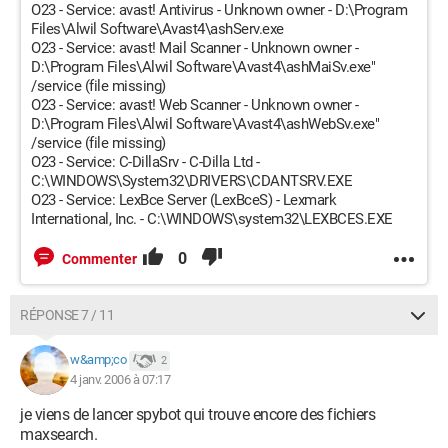
O23 - Service: avast! Antivirus - Unknown owner - D:\Program
Files\Alwil Software\Avast4\ashServ.exe
O23 - Service: avast! Mail Scanner - Unknown owner -
D:\Program Files\Alwil Software\Avast4\ashMaiSv.exe"
/service (file missing)
O23 - Service: avast! Web Scanner - Unknown owner -
D:\Program Files\Alwil Software\Avast4\ashWebSv.exe"
/service (file missing)
O23 - Service: C-DillaSrv - C-Dilla Ltd -
C:\WINDOWS\System32\DRIVERS\CDANTSRV.EXE
O23 - Service: LexBce Server (LexBceS) - Lexmark
International, Inc. - C:\WINDOWS\system32\LEXBCES.EXE
0
Commenter
RÉPONSE 7 / 11
w&amp;co
2
4 janv. 2006 à 07:17
je viens de lancer spybot qui trouve encore des fichiers
maxsearch.