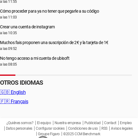
a las 11:55
Cómo proceder para ya no tener que pegarle a su código
a las 11:03
Crear una cuenta de instagram
a las 10:35
Muchos fais proponen una suscripción de 2€ y la tarjeta de 1€
a las 09:52
No tengo acceso a mi cuenta de ubisoft
a las 08:05
OTROS IDIOMAS
🇬🇧
English
🇫🇷
Français
¿Quiénes somos?
El equipo
Nuestra empresa
Publicidad
Contact
Empleo
Datos personales
Configurar cookies
Condiciones de uso
RSS
Avisos legales
Groupe Figaro
©2025 CCM Benchmark