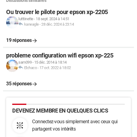
Discussions similaires
Ou trouver le pilote pour epson xp-2205
lutttinette
-
18 sept. 2024 à 14:51
kaneagle
-
28 déc. 2024 à 23:14
19 réponses
probleme configuration wifi epson xp-225
sam099
-
15 déc. 2014 à 18:14
Elchaco
-
17 oct. 2022 à 18:02
35 réponses
DEVENEZ MEMBRE EN QUELQUES CLICS
Connectez-vous simplement avec ceux qui
partagent vos intérêts