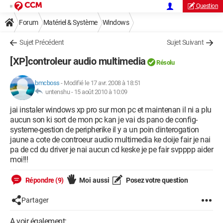
Question
Forum
Matériel & Système
Windows
Sujet Précédent
Sujet Suivant
[XP]controleur audio multimedia
Résolu
bmcboss
-
Modifié le 17 avr. 2008 à 18:51
untenshu -
15 août 2010 à 10:09
jai instaler windows xp pro sur mon pc et maintenan il ni a plu
aucun son ki sort de mon pc kan je vai ds pano de config-
systeme-gestion de peripherike il y a un poin dinterogation
jaune a cote de controeur audio multimedia ke doije fair je nai
pa de cd du driver je nai aucun cd keske je pe fair svpppp aider
moi!!!
Répondre (9)
Moi aussi
Posez votre question
Partager
A voir également: