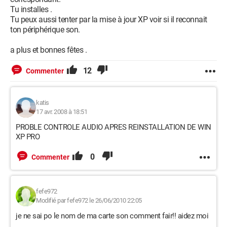
Tu installes .
Tu peux aussi tenter par la mise à jour XP voir si il reconnait
ton périphérique son.
a plus et bonnes fêtes .
12
Commenter
katis
17 avr. 2008 à 18:51
PROBLE CONTROLE AUDIO APRES REINSTALLATION DE WIN
XP PRO
0
Commenter
fefe972
Modifié par fefe972 le 26/06/2010 22:05
je ne sai po le nom de ma carte son comment fair!! aidez moi