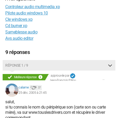
Controleur audio multimedia xp
Pilote audio windows 10
Cle windows xp
Cd burner xp
Sameblesse audio
Avs audio editor
9 réponses
RÉPONSE 1 / 9
approuvée par
Meilleure réponse
Jean-François Pillou
calame
37
25 déc. 2005 à 21:45
salut,
si tu connais le nom du péripérique son (carte son ou carte
mère), va sur www.touslesdrivers.com et récupère le driver
correspondant.