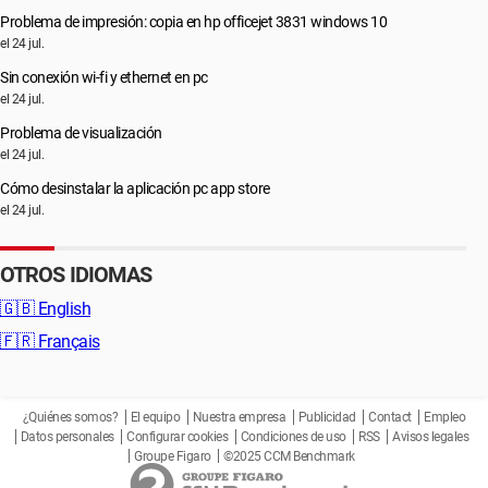
Problema de impresión: copia en hp officejet 3831 windows 10
el 24 jul.
Sin conexión wi-fi y ethernet en pc
el 24 jul.
Problema de visualización
el 24 jul.
Cómo desinstalar la aplicación pc app store
el 24 jul.
OTROS IDIOMAS
🇬🇧
English
🇫🇷
Français
¿Quiénes somos?
El equipo
Nuestra empresa
Publicidad
Contact
Empleo
Datos personales
Configurar cookies
Condiciones de uso
RSS
Avisos legales
Groupe Figaro
©2025 CCM Benchmark