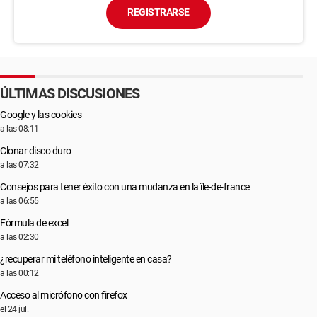
REGISTRARSE
ÚLTIMAS DISCUSIONES
Google y las cookies
a las 08:11
Clonar disco duro
a las 07:32
Consejos para tener éxito con una mudanza en la île-de-france
a las 06:55
Fórmula de excel
a las 02:30
¿recuperar mi teléfono inteligente en casa?
a las 00:12
Acceso al micrófono con firefox
el 24 jul.