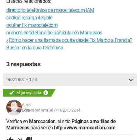
Enlaces relacionados:
directorio telefónico de maroc telecom IAM
código recarga ilegible
ocultar fix maroctelecom
número de teléfono de particular en Marruecos
¿Cómo hacer una llamada oculta desde Fix Maroc a Francia?
Buscar en la guía telefónica
3 respuestas
RESPUESTA 1 / 3
Mejor respuesta
Amal
Editado por Amal el 7/11/2013 22:14
Verifica en
Marocaction
, el sitio
Páginas amarillas de
Marruecos
para ver en
http://www.marocaction.com