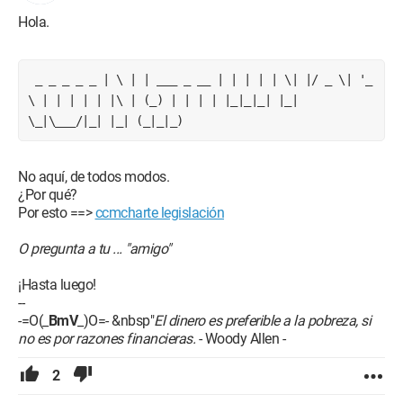
Hola.
 _ _ _ _ _ | \ | | ___ _ __ | | | | | \| |/ _ \| '_ 
\ | | | | | |\ | (_) | | | | |_|_|_| |_| 
\_|\___/|_| |_| (_|_|_)
No aquí, de todos modos.
¿Por qué?
Por esto ==>
ccmcharte legislación
O pregunta a tu ... "amigo"
¡Hasta luego!
--
-=O(_
BmV
_)O=- &nbsp"
El dinero es preferible a la pobreza, si
no es por razones financieras.
- Woody Allen -
2