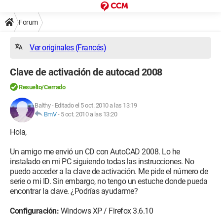
Forum
Ver originales (Francés)
Clave de activación de autocad 2008
Resuelto/Cerrado
Balthy
-
Editado el 5 oct. 2010 a las 13:19
BmV
-
5 oct. 2010 a las 13:20
Hola,
Un amigo me envió un CD con AutoCAD 2008. Lo he
instalado en mi PC siguiendo todas las instrucciones. No
puedo acceder a la clave de activación. Me pide el número de
serie o mi ID. Sin embargo, no tengo un estuche donde pueda
encontrar la clave. ¿Podrías ayudarme?
Configuración:
Windows XP / Firefox 3.6.10