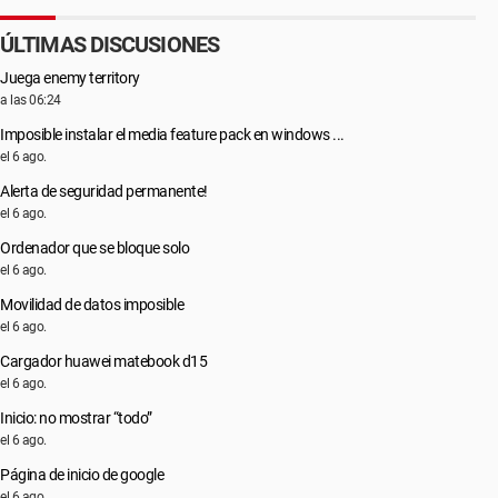
ÚLTIMAS DISCUSIONES
Juega enemy territory
a las 06:24
Imposible instalar el media feature pack en windows ...
el 6 ago.
Alerta de seguridad permanente!
el 6 ago.
Ordenador que se bloque solo
el 6 ago.
Movilidad de datos imposible
el 6 ago.
Cargador huawei matebook d15
el 6 ago.
Inicio: no mostrar “todo”
el 6 ago.
Página de inicio de google
el 6 ago.