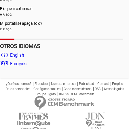
Bloquear columnas
el 6 ago.
Mi portátil se apaga solo?
el 6 ago.
OTROS IDIOMAS
🇬🇧
English
🇫🇷
Français
¿Quiénes somos?
El equipo
Nuestra empresa
Publicidad
Contact
Empleo
Datos personales
Configurar cookies
Condiciones de uso
RSS
Avisos legales
Groupe Figaro
©2025 CCM Benchmark