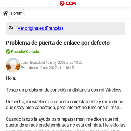
Forum
Ver originales (Francés)
Problema de puerta de enlace por defecto
Resuelto/Cerrado
Julie
-
Editado el 15 may. 2008 a las 13:26
zidcom -
9 abr. 2017 a las 16:15
Hola,
Tengo un problema de conexión a distancia con mi Wireless.
De hecho, mi wireless se conecta correctamente y me indican
que estoy bien conectada, pero internet no funciona ni msn...
Cuando lanzo la ayuda para reparar msn, me dicen que mi
puerta de enlace predeterminada no está definida. He leído las
respuestas ya publicadas sobre este tema, pero no sé cómo