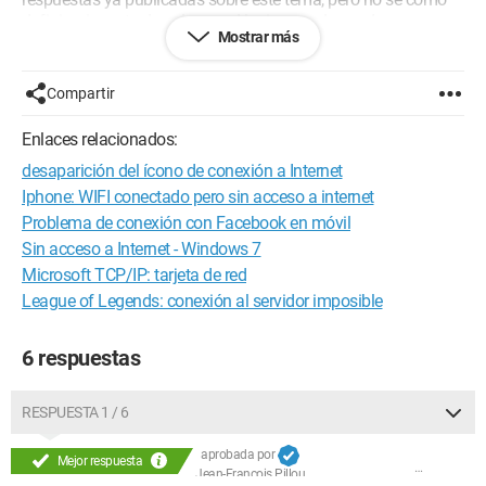
definir mi puerta de enlace... ¿Alguien puede ayudarme
Mostrar más
guiándome paso a paso?
Gracias de antemano ;-)
Compartir
Configuración: 
Portátil ACER Windows XP
Enlaces relacionados:
desaparición del ícono de conexión a Internet
Iphone: WIFI conectado pero sin acceso a internet
Problema de conexión con Facebook en móvil
Sin acceso a Internet - Windows 7
Microsoft TCP/IP: tarjeta de red
League of Legends: conexión al servidor imposible
6 respuestas
RESPUESTA 1 / 6
aprobada por
Mejor respuesta
Jean-François Pillou