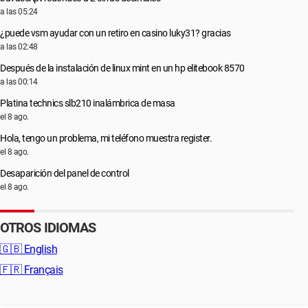
a las 05:24
¿puede vsm ayudar con un retiro en casino luky31? gracias
a las 02:48
Después de la instalación de linux mint en un hp elitebook 8570
a las 00:14
Platina technics slb210 inalámbrica de masa
el 8 ago.
Hola, tengo un problema, mi teléfono muestra register.
el 8 ago.
Desaparición del panel de control
el 8 ago.
OTROS IDIOMAS
🇬🇧
English
🇫🇷
Français