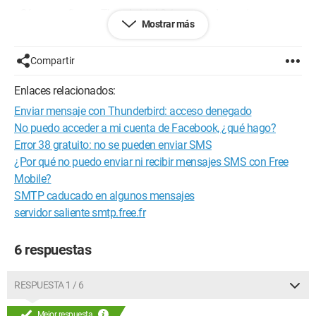
¿Cómo configurar Thunderbird 3.1 para poder enviar correos
Mostrar más
a través del servidor smtp.free.fr cuando estoy conectado a
Internet a través de un proveedor que no es Free (por ejemplo,
de vacaciones)?
Compartir
Configuración:
Windows 7 / Firefox 3.6.3
Enlaces relacionados:
Enviar mensaje con Thunderbird: acceso denegado
No puedo acceder a mi cuenta de Facebook, ¿qué hago?
Error 38 gratuito: no se pueden enviar SMS
¿Por qué no puedo enviar ni recibir mensajes SMS con Free
Mobile?
SMTP caducado en algunos mensajes
servidor saliente smtp.free.fr
6 respuestas
RESPUESTA 1 / 6
Mejor respuesta