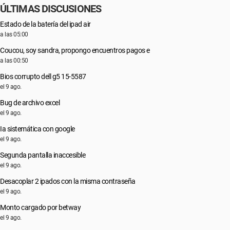
ÚLTIMAS DISCUSIONES
Estado de la batería del ipad air
a las 05:00
Coucou, soy sandra, propongo encuentros pagos e
a las 00:50
Bios corrupto dell g5 15-5587
el 9 ago.
Bug de archivo excel
el 9 ago.
Ia sistemática con google
el 9 ago.
Segunda pantalla inaccesible
el 9 ago.
Desacoplar 2 ipados con la misma contraseña
el 9 ago.
Monto cargado por betway
el 9 ago.