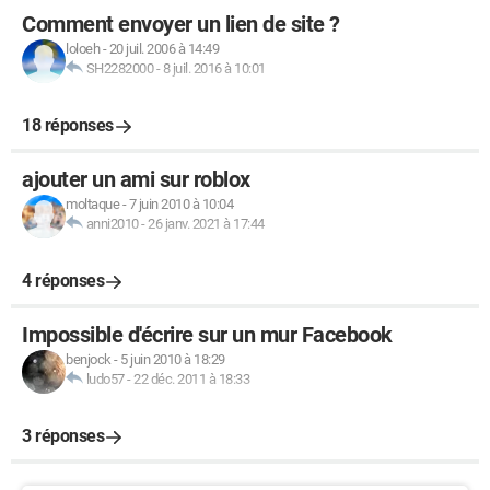
Comment envoyer un lien de site ?
loloeh
-
20 juil. 2006 à 14:49
SH2282000
-
8 juil. 2016 à 10:01
18 réponses
ajouter un ami sur roblox
moltaque
-
7 juin 2010 à 10:04
anni2010
-
26 janv. 2021 à 17:44
4 réponses
Impossible d'écrire sur un mur Facebook
benjock
-
5 juin 2010 à 18:29
ludo57
-
22 déc. 2011 à 18:33
3 réponses