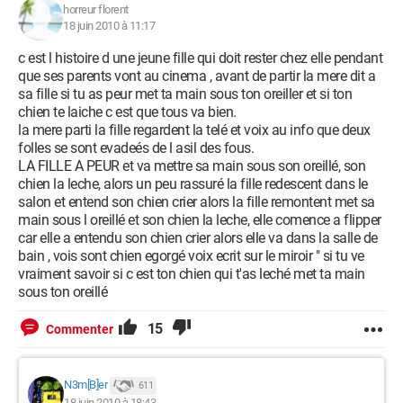
horreur florent
18 juin 2010 à 11:17
c est l histoire d une jeune fille qui doit rester chez elle pendant
que ses parents vont au cinema , avant de partir la mere dit a
sa fille si tu as peur met ta main sous ton oreiller et si ton
chien te laiche c est que tous va bien.
la mere parti la fille regardent la telé et voix au info que deux
folles se sont evadeés de l asil des fous.
LA FILLE A PEUR et va mettre sa main sous son oreillé, son
chien la leche, alors un peu rassuré la fille redescent dans le
salon et entend son chien crier alors la fille remontent met sa
main sous l oreillé et son chien la leche, elle comence a flipper
car elle a entendu son chien crier alors elle va dans la salle de
bain , vois sont chien egorgé voix ecrit sur le miroir " si tu ve
vraiment savoir si c est ton chien qui t'as leché met ta main
sous ton oreillé
15
Commenter
N3m[B]er
611
18 juin 2010 à 18:43