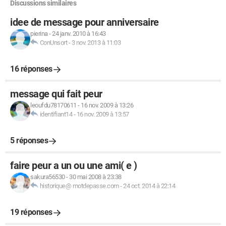
Discussions similaires
idee de message pour anniversaire
pierina
-
24 janv. 2010 à 16:43
ConUnsort
-
3 nov. 2013 à 11:03
16 réponses
message qui fait peur
leoufdu78170611
-
16 nov. 2009 à 13:26
identifiant14
-
16 nov. 2009 à 13:57
5 réponses
faire peur a un ou une ami( e )
sakura56530
-
30 mai 2008 à 23:38
historique@ motdepasse.com
-
24 oct. 2014 à 22:14
19 réponses