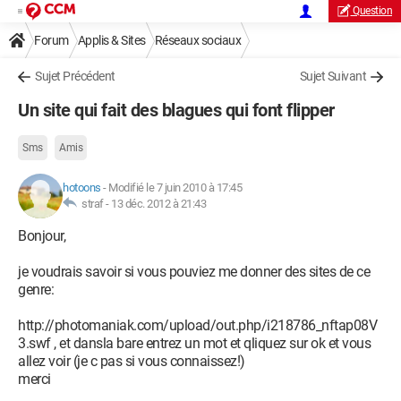
Question
Forum
Applis & Sites
Réseaux sociaux
Sujet Précédent
Sujet Suivant
Un site qui fait des blagues qui font flipper
Sms
Amis
hotoons
-
Modifié le 7 juin 2010 à 17:45
straf -
13 déc. 2012 à 21:43
Bonjour,
je voudrais savoir si vous pouviez me donner des sites de ce
genre:
http://photomaniak.com/upload/out.php/i218786_nftap08V
3.swf , et dansla bare entrez un mot et qliquez sur ok et vous
allez voir (je c pas si vous connaissez!)
merci