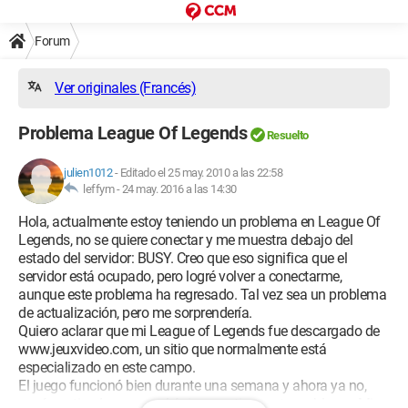
Forum
Ver originales (Francés)
Problema League Of Legends
Resuelto
julien1012
-
Editado el 25 may. 2010 a las 22:58
leffym -
24 may. 2016 a las 14:30
Hola, actualmente estoy teniendo un problema en League Of
Legends, no se quiere conectar y me muestra debajo del
estado del servidor: BUSY. Creo que eso significa que el
servidor está ocupado, pero logré volver a conectarme,
aunque este problema ha regresado. Tal vez sea un problema
de actualización, pero me sorprendería.
Quiero aclarar que mi League of Legends fue descargado de
www.jeuxvideo.com, un sitio que normalmente está
especializado en este campo.
El juego funcionó bien durante una semana y ahora ya no,
según entiendo, no soy el único que tiene este problema. Mis