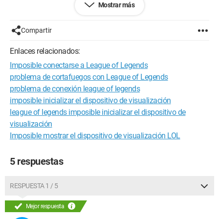
Mostrar más
amigos que querían conectarse al mismo tiempo que yo
tampoco pudieron, a pesar de que mi conexión era muy
buena; mis amigos y yo hablábamos por Skype todos juntos.
Compartir
Gracias por ayudarme lo antes posible.
Enlaces relacionados:
Configuración:
Windows Vista / Safari 532.5
Imposible conectarse a League of Legends
problema de cortafuegos con League of Legends
problema de conexión league of legends
imposible inicializar el dispositivo de visualización
league of legends imposible inicializar el dispositivo de
visualización
Imposible mostrar el dispositivo de visualización LOL
5 respuestas
RESPUESTA 1 / 5
Mejor respuesta