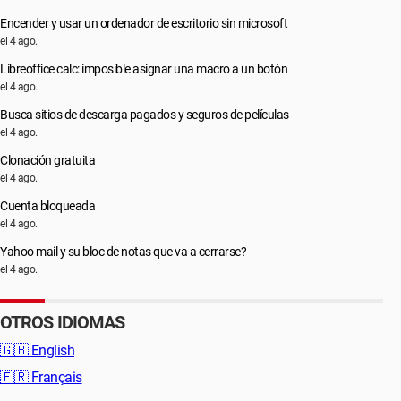
Encender y usar un ordenador de escritorio sin microsoft
el 4 ago.
Libreoffice calc: imposible asignar una macro a un botón
el 4 ago.
Busca sitios de descarga pagados y seguros de películas
el 4 ago.
Clonación gratuita
el 4 ago.
Cuenta bloqueada
el 4 ago.
Yahoo mail y su bloc de notas que va a cerrarse?
el 4 ago.
OTROS IDIOMAS
🇬🇧
English
🇫🇷
Français