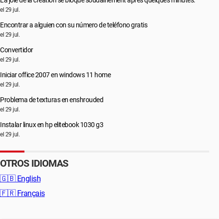
La joie de la création se bloque soudainement après quelques minutes.
el 29 jul.
Encontrar a alguien con su número de teléfono gratis
el 29 jul.
Convertidor
el 29 jul.
Iniciar office 2007 en windows 11 home
el 29 jul.
Problema de texturas en enshrouded
el 29 jul.
Instalar linux en hp elitebook 1030 g3
el 29 jul.
OTROS IDIOMAS
🇬🇧
English
🇫🇷
Français