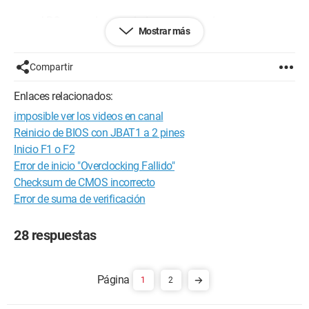
pero el PC se queda congelado y no responde.
Mostrar más
aclaro que se trata de una placa MSI K7N2 Delta2
he probado con otra pila pero el problema persiste.
Compartir
gracias por darme luz.
Enlaces relacionados:
A+
imposible ver los videos en canal
Reinicio de BIOS con JBAT1 a 2 pines
Configuración: 
placa madre MSI K7N2 Delta2
Inicio F1 o F2
Error de inicio "Overclocking Fallido"
Checksum de CMOS incorrecto
Error de suma de verificación
28 respuestas
1
2