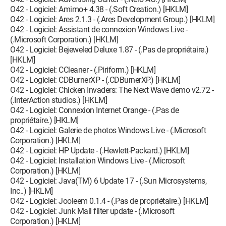
O42 - Logiciel: Amimo+ 4.38 - (.Soft Creation.) [HKLM]
O42 - Logiciel: Ares 2.1.3 - (.Ares Development Group.) [HKLM]
O42 - Logiciel: Assistant de connexion Windows Live -
(.Microsoft Corporation.) [HKLM]
O42 - Logiciel: Bejeweled Deluxe 1.87 - (.Pas de propriétaire.)
[HKLM]
O42 - Logiciel: CCleaner - (.Piriform.) [HKLM]
O42 - Logiciel: CDBurnerXP - (.CDBurnerXP.) [HKLM]
O42 - Logiciel: Chicken Invaders: The Next Wave demo v2.72 -
(.InterAction studios.) [HKLM]
O42 - Logiciel: Connexion Internet Orange - (.Pas de
propriétaire.) [HKLM]
O42 - Logiciel: Galerie de photos Windows Live - (.Microsoft
Corporation.) [HKLM]
O42 - Logiciel: HP Update - (.Hewlett-Packard.) [HKLM]
O42 - Logiciel: Installation Windows Live - (.Microsoft
Corporation.) [HKLM]
O42 - Logiciel: Java(TM) 6 Update 17 - (.Sun Microsystems,
Inc..) [HKLM]
O42 - Logiciel: Jooleem 0.1.4 - (.Pas de propriétaire.) [HKLM]
O42 - Logiciel: Junk Mail filter update - (.Microsoft
Corporation.) [HKLM]