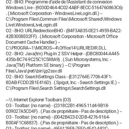
O2 - BHO: Programme d'aide de l'Assistant de connexion
Windows Live - {9030D464-4C02-4ABF-8ECC-5164760863C6}
. (.Microsoft Corporation - WindowsLiveLogin.dll.) --
C:\Program Files\Common Files\Microsoft Shared\Windows
Live\WindowsLiveLogin.dll
O2 - BHO: URLRedirectionBHO - {B4F3A835-0E21-4959-BA22-
42B3008E02FF} . (.Microsoft Corporation - Microsoft Office
Document Cache Handler.) --
C:\PROGRA~1\MICROS~4\Office14\URLREDIR.DLL
O2 - BHO: Java(tm) Plug-In 2 SSV Helper - {DBC80044-A445-
435b-BC74-9C25C1C588A9} . (.Sun Microsystems, Inc. -
Java(TM) Platform SE binary.) -- C:\Program
Files\Java\jre6\bin\jp2ssv.dll
O2 - BHO: SearchSettings Class - {E312764E-7706-43F1-
8DAB-FCDD2B1E416D} . (.Spigot, Inc. - Search Settings IE.) --
C:\Program Files\Search Settings\SearchSettings.dll
---\\ Internet Explorer Toolbars (O3)
O3 - Toolbar: (no name) - {2318C2B1-4965-11d4-9B18-
009027A5CD4F} . (.Pas de propriétaire - Pas de description.) --
O3 - Toolbar: (no name) - {0042B423-D2DB-4276-9164-
B00AF1C68837} . (.Pas de propriétaire - Pas de description.) --
O3 - Toolbar: (no name) - {6F6129F8-7FF0-4E42-A82C-