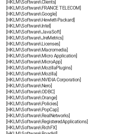
[HKLM\Software\Clients]
[HKLM\Software\FRANCE TELECOM]
[HKLM\Software\Google]
[HKLM\Software\Hewlett-Packard]
[HKLM\Software\Intel]
[HKLM\Software\JavaSoft]
[HKLM\Software\JreMetrics]
[HKLM\Software\Licenses]
[HKLM\Software\Macromedia]
[HKLM\Software\Micro Application]
[HKLM\Software\MicroApp]
[HKLM\Software\MozillaPlugins]
[HKLM\Software\Mozilla]
[HKLM\Software\NVIDIA Corporation]
[HKLM\Software\Nero]
[HKLM\Software\ODBC]
[HKLM\Software\Orange]
[HKLM\Software\Policies]
[HKLM\Software\PopCap]
[HKLM\Software\RealNetworks]
[HKLM\Software\RegisteredApplications]
[HKLM\Software\RichFX]
[HKLM\Software\Roadkil]