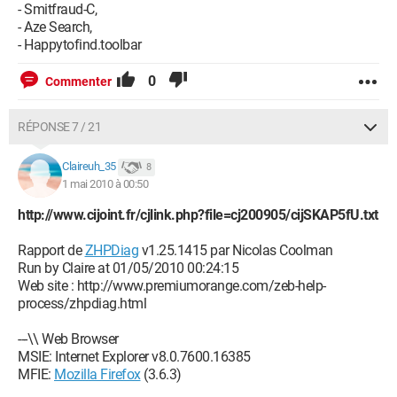
- Smitfraud-C,
- Aze Search,
- Happytofind.toolbar
0
Commenter
RÉPONSE 7 / 21
Claireuh_35
8
1 mai 2010 à 00:50
http://www.cijoint.fr/cjlink.php?file=cj200905/cijSKAP5fU.txt
Rapport de
ZHPDiag
v1.25.1415 par Nicolas Coolman
Run by Claire at 01/05/2010 00:24:15
Web site : http://www.premiumorange.com/zeb-help-
process/zhpdiag.html
---\\ Web Browser
MSIE: Internet Explorer v8.0.7600.16385
MFIE:
Mozilla Firefox
(3.6.3)