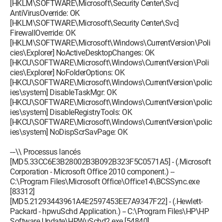
[HKLM\SOFTWARE\Microsoft\Security Center\Svc]
AntiVirusOverride: OK
[HKLM\SOFTWARE\Microsoft\Security Center\Svc]
FirewallOverride: OK
[HKLM\SOFTWARE\Microsoft\Windows\CurrentVersion\Poli
cies\Explorer] NoActiveDesktopChanges: OK
[HKCU\SOFTWARE\Microsoft\Windows\CurrentVersion\Poli
cies\Explorer] NoFolderOptions: OK
[HKCU\SOFTWARE\Microsoft\Windows\CurrentVersion\polic
ies\system] DisableTaskMgr: OK
[HKCU\SOFTWARE\Microsoft\Windows\CurrentVersion\polic
ies\system] DisableRegistryTools: OK
[HKCU\SOFTWARE\Microsoft\Windows\CurrentVersion\polic
ies\system] NoDispScrSavPage: OK
---\\ Processus lancés
[MD5.33CC6E3B28002B3B092B323F5C0571A5] - (.Microsoft
Corporation - Microsoft Office 2010 component.) --
C:\Program Files\Microsoft Office\Office14\BCSSync.exe
[83312]
[MD5.21293443961A4E2597453EE7A9347F22] - (.Hewlett-
Packard - hpwuSchd Application.) -- C:\Program Files\HP\HP
Software Update\HPWuSchd2.exe [54840]