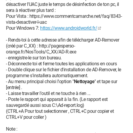
désactiver l'UAC juste le temps de désinfection de ton pc, il
sera à réactiver plus tard :
Pour Vista : https://www.commentcamarche.net/faq/8343-
vista-desactiver-l-uac
Pour Windows 7:
https://www.androidworld.fr/
- Rends-toi à cette adresse afin de télécharger AD-Remover
(créé par C_XX) : http://pagesperso-
orange.fr/NosTools/C_XX/AD-R.exe
- enregistre-le sur ton bureau.
- Déconnecte toi et ferme toutes les applications en cours
- Double clique sur le fichier d'installation de AD-Remover, le
programme s'installera automatiquement.
- Au menu principal choisi l'option "
Nettoyage
" et tape sur
[entrée] .
- Laisse travailler l'outil et ne touche à rien ...
- Poste le rapport qui apparait à la fin. (Le rapport est
sauvegardé aussi sous C:\Ad-report.log)
(CTRL+A Pour tout selectionner , CTRL+C pour copier et
CTRL+V pour coller )
Note :