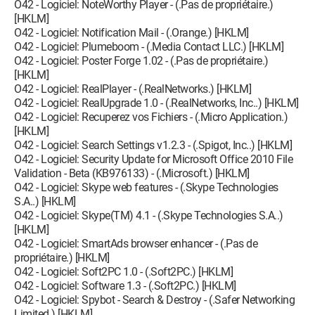
O42 - Logiciel: NoteWorthy Player - (.Pas de propriétaire.)
[HKLM]
O42 - Logiciel: Notification Mail - (.Orange.) [HKLM]
O42 - Logiciel: Plumeboom - (.Media Contact LLC.) [HKLM]
O42 - Logiciel: Poster Forge 1.02 - (.Pas de propriétaire.)
[HKLM]
O42 - Logiciel: RealPlayer - (.RealNetworks.) [HKLM]
O42 - Logiciel: RealUpgrade 1.0 - (.RealNetworks, Inc..) [HKLM]
O42 - Logiciel: Recuperez vos Fichiers - (.Micro Application.)
[HKLM]
O42 - Logiciel: Search Settings v1.2.3 - (.Spigot, Inc..) [HKLM]
O42 - Logiciel: Security Update for Microsoft Office 2010 File
Validation - Beta (KB976133) - (.Microsoft.) [HKLM]
O42 - Logiciel: Skype web features - (.Skype Technologies
S.A..) [HKLM]
O42 - Logiciel: Skype(TM) 4.1 - (.Skype Technologies S.A..)
[HKLM]
O42 - Logiciel: SmartAds browser enhancer - (.Pas de
propriétaire.) [HKLM]
O42 - Logiciel: Soft2PC 1.0 - (.Soft2PC.) [HKLM]
O42 - Logiciel: Software 1.3 - (.Soft2PC.) [HKLM]
O42 - Logiciel: Spybot - Search & Destroy - (.Safer Networking
Limited.) [HKLM]