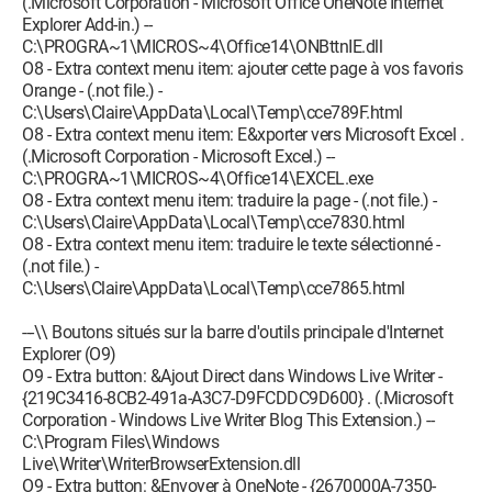
(.Microsoft Corporation - Microsoft Office OneNote Internet
Explorer Add-in.) --
C:\PROGRA~1\MICROS~4\Office14\ONBttnIE.dll
O8 - Extra context menu item: ajouter cette page à vos favoris
Orange - (.not file.) -
C:\Users\Claire\AppData\Local\Temp\cce789F.html
O8 - Extra context menu item: E&xporter vers Microsoft Excel .
(.Microsoft Corporation - Microsoft Excel.) --
C:\PROGRA~1\MICROS~4\Office14\EXCEL.exe
O8 - Extra context menu item: traduire la page - (.not file.) -
C:\Users\Claire\AppData\Local\Temp\cce7830.html
O8 - Extra context menu item: traduire le texte sélectionné -
(.not file.) -
C:\Users\Claire\AppData\Local\Temp\cce7865.html
---\\ Boutons situés sur la barre d'outils principale d'Internet
Explorer (O9)
O9 - Extra button: &Ajout Direct dans Windows Live Writer -
{219C3416-8CB2-491a-A3C7-D9FCDDC9D600} . (.Microsoft
Corporation - Windows Live Writer Blog This Extension.) --
C:\Program Files\Windows
Live\Writer\WriterBrowserExtension.dll
O9 - Extra button: &Envoyer à OneNote - {2670000A-7350-