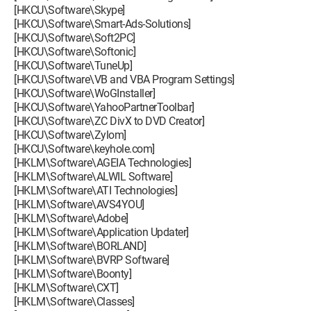
[HKCU\Software\Skype]
[HKCU\Software\Smart-Ads-Solutions]
[HKCU\Software\Soft2PC]
[HKCU\Software\Softonic]
[HKCU\Software\TuneUp]
[HKCU\Software\VB and VBA Program Settings]
[HKCU\Software\WoGInstaller]
[HKCU\Software\YahooPartnerToolbar]
[HKCU\Software\ZC DivX to DVD Creator]
[HKCU\Software\Zylom]
[HKCU\Software\keyhole.com]
[HKLM\Software\AGEIA Technologies]
[HKLM\Software\ALWIL Software]
[HKLM\Software\ATI Technologies]
[HKLM\Software\AVS4YOU]
[HKLM\Software\Adobe]
[HKLM\Software\Application Updater]
[HKLM\Software\BORLAND]
[HKLM\Software\BVRP Software]
[HKLM\Software\Boonty]
[HKLM\Software\CXT]
[HKLM\Software\Classes]