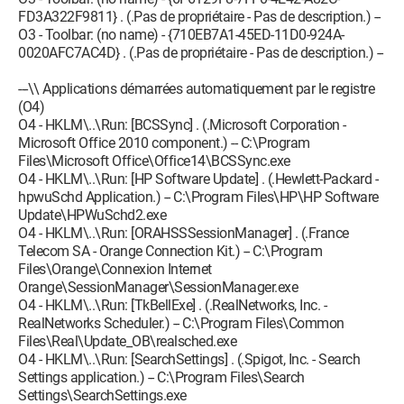
FD3A322F9811} . (.Pas de propriétaire - Pas de description.) --
O3 - Toolbar: (no name) - {710EB7A1-45ED-11D0-924A-
0020AFC7AC4D} . (.Pas de propriétaire - Pas de description.) --
---\\ Applications démarrées automatiquement par le registre
(O4)
O4 - HKLM\..\Run: [BCSSync] . (.Microsoft Corporation -
Microsoft Office 2010 component.) -- C:\Program
Files\Microsoft Office\Office14\BCSSync.exe
O4 - HKLM\..\Run: [HP Software Update] . (.Hewlett-Packard -
hpwuSchd Application.) -- C:\Program Files\HP\HP Software
Update\HPWuSchd2.exe
O4 - HKLM\..\Run: [ORAHSSSessionManager] . (.France
Telecom SA - Orange Connection Kit.) -- C:\Program
Files\Orange\Connexion Internet
Orange\SessionManager\SessionManager.exe
O4 - HKLM\..\Run: [TkBellExe] . (.RealNetworks, Inc. -
RealNetworks Scheduler.) -- C:\Program Files\Common
Files\Real\Update_OB\realsched.exe
O4 - HKLM\..\Run: [SearchSettings] . (.Spigot, Inc. - Search
Settings application.) -- C:\Program Files\Search
Settings\SearchSettings.exe