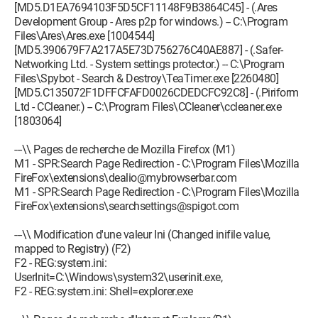
[MD5.D1EA7694103F5D5CF11148F9B3864C45] - (.Ares
Development Group - Ares p2p for windows.) -- C:\Program
Files\Ares\Ares.exe [1004544]
[MD5.390679F7A217A5E73D756276C40AE887] - (.Safer-
Networking Ltd. - System settings protector.) -- C:\Program
Files\Spybot - Search & Destroy\TeaTimer.exe [2260480]
[MD5.C135072F1DFFCFAFD0026CDEDCFC92C8] - (.Piriform
Ltd - CCleaner.) -- C:\Program Files\CCleaner\ccleaner.exe
[1803064]
---\\ Pages de recherche de Mozilla Firefox (M1)
M1 - SPR:Search Page Redirection - C:\Program Files\Mozilla
FireFox\extensions\dealio@mybrowserbar.com
M1 - SPR:Search Page Redirection - C:\Program Files\Mozilla
FireFox\extensions\searchsettings@spigot.com
---\\ Modification d'une valeur Ini (Changed inifile value,
mapped to Registry) (F2)
F2 - REG:system.ini:
UserInit=C:\Windows\system32\userinit.exe,
F2 - REG:system.ini: Shell=explorer.exe