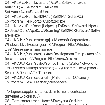
O4 - HKLM\..\Run: [avast5] . (.ALWIL Software - avast!
Antivirus.) -- C:\Program Files\Alwil
Software\Avast5\avastUI.exe
O4 - HKLM\..\Run: [soft2PC] . (.Soft2PC - Soft2PC.) --
C:\Program Files\Soft2PC\soft2pc.exe
O4 - HKLM\..\RunOnce: [Helper] . (.EoRezo - SoftwareHelper.) --
C:\Users\Claire\AppData\Roaming\Soft2PC\Software\Softw
areHP.exe
O4 - HKCU\..\Run: [msnmsgr] . (.Microsoft Corporation -
Windows Live Messenger.) -- C:\Program Files\Windows
Live\Messenger\msnmsgr.exe
O4 - HKCU\..\Run: [ares] . (.Ares Development Group - Ares p2p
for windows.) -- C:\Program Files\Ares\Ares.exe
O4 - HKCU\..\Run: [SpybotSD TeaTimer] . (.Safer-Networking
Ltd. - System settings protector.) -- C:\Program Files\Spybot -
Search & Destroy\TeaTimer.exe
O4 - HKCU\..\Run: [ccleaner] . (.Piriform Ltd - CCleaner.) --
C:\Program Files\CCleaner\ccleaner.exe
---\\ Lignes supplémentaires dans le menu contextuel
d'Internet Explorer (O8)
O8 - Extra context menu item: &Envoyer à OneNote .