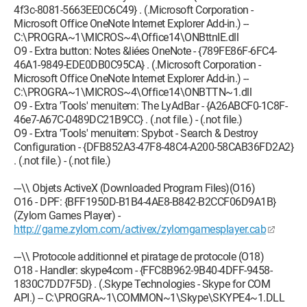
4f3c-8081-5663EE0C6C49} . (.Microsoft Corporation -
Microsoft Office OneNote Internet Explorer Add-in.) --
C:\PROGRA~1\MICROS~4\Office14\ONBttnIE.dll
O9 - Extra button: Notes &liées OneNote - {789FE86F-6FC4-
46A1-9849-EDE0DB0C95CA} . (.Microsoft Corporation -
Microsoft Office OneNote Internet Explorer Add-in.) --
C:\PROGRA~1\MICROS~4\Office14\ONBTTN~1.dll
O9 - Extra 'Tools' menuitem: The LyAdBar - {A26ABCF0-1C8F-
46e7-A67C-0489DC21B9CC} . (.not file.) - (.not file.)
O9 - Extra 'Tools' menuitem: Spybot - Search & Destroy
Configuration - {DFB852A3-47F8-48C4-A200-58CAB36FD2A2}
. (.not file.) - (.not file.)
---\\ Objets ActiveX (Downloaded Program Files)(O16)
O16 - DPF: {BFF1950D-B1B4-4AE8-B842-B2CCF06D9A1B}
(Zylom Games Player) -
http://game.zylom.com/activex/zylomgamesplayer.cab
---\\ Protocole additionnel et piratage de protocole (O18)
O18 - Handler: skype4com - {FFC8B962-9B40-4DFF-9458-
1830C7DD7F5D} . (.Skype Technologies - Skype for COM
API.) -- C:\PROGRA~1\COMMON~1\Skype\SKYPE4~1.DLL