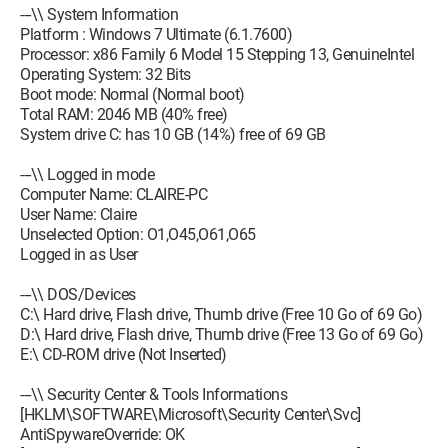
---\\ System Information
Platform : Windows 7 Ultimate (6.1.7600)
Processor: x86 Family 6 Model 15 Stepping 13, GenuineIntel
Operating System: 32 Bits
Boot mode: Normal (Normal boot)
Total RAM: 2046 MB (40% free)
System drive C: has 10 GB (14%) free of 69 GB
---\\ Logged in mode
Computer Name: CLAIRE-PC
User Name: Claire
Unselected Option: O1,O45,O61,O65
Logged in as User
---\\ DOS/Devices
C:\ Hard drive, Flash drive, Thumb drive (Free 10 Go of 69 Go)
D:\ Hard drive, Flash drive, Thumb drive (Free 13 Go of 69 Go)
E:\ CD-ROM drive (Not Inserted)
---\\ Security Center & Tools Informations
[HKLM\SOFTWARE\Microsoft\Security Center\Svc]
AntiSpywareOverride: OK