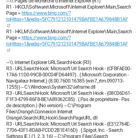
---\\ Pages de recherche d'Internet Explorer (R1)
R1 - HKCU\Software\Microsoft\Internet Explorer\Main,Search
Page =
https://www.bing.com/?
toHttps=1&redig=5FC791212101479BAFBE1A679848B1AF
R1 - HKLM\Software\Microsoft\Internet Explorer\Main,Search
Page =
https://www.bing.com/?
toHttps=1&redig=5FC791212101479BAFBE1A679848B1AF
---\\ Internet Explorer URLSearchHook (R3)
R3 - URLSearchHook: Microsoft Url Search Hook - {CFBFAE00-
17A6-11D0-99CB-00C04FD64497} . (.Microsoft Corporation -
Navigateur Internet.) (8.00.7600.16385 (win7_rtm.090713-
1255)) -- C:\Windows\System32\ieframe.dll
R3 - URLSearchHook: Microsoft Url Search Hook - {08C06D61-
F1F3-4799-86F8-BE1A89362C85} . (.Pas de propriétaire - Pas
de description.) (No version) -- C:\Program
Files\Orange\Connexion Internet
Orange\SearchURLHook\SearchPageURL.dll
R3 - URLSearchHook: Microsoft Url Search Hook - {E312764E-
7706-43F1-8DAB-FCDD2B1E416D} . (.Spigot, Inc. - Search
Settings IE.) (1, 2, 3, 16) -- C:\Program Files\Search