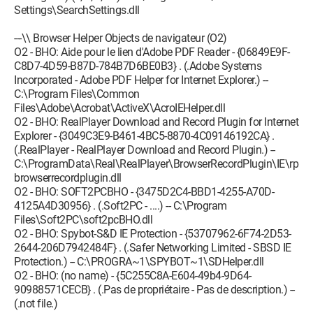
Settings\SearchSettings.dll
---\\ Browser Helper Objects de navigateur (O2)
O2 - BHO: Aide pour le lien d'Adobe PDF Reader - {06849E9F-
C8D7-4D59-B87D-784B7D6BE0B3} . (.Adobe Systems
Incorporated - Adobe PDF Helper for Internet Explorer.) --
C:\Program Files\Common
Files\Adobe\Acrobat\ActiveX\AcroIEHelper.dll
O2 - BHO: RealPlayer Download and Record Plugin for Internet
Explorer - {3049C3E9-B461-4BC5-8870-4C09146192CA} .
(.RealPlayer - RealPlayer Download and Record Plugin.) --
C:\ProgramData\Real\RealPlayer\BrowserRecordPlugin\IE\rp
browserrecordplugin.dll
O2 - BHO: SOFT2PCBHO - {3475D2C4-BBD1-4255-A70D-
4125A4D30956} . (.Soft2PC - ....) -- C:\Program
Files\Soft2PC\soft2pcBHO.dll
O2 - BHO: Spybot-S&D IE Protection - {53707962-6F74-2D53-
2644-206D7942484F} . (.Safer Networking Limited - SBSD IE
Protection.) -- C:\PROGRA~1\SPYBOT~1\SDHelper.dll
O2 - BHO: (no name) - {5C255C8A-E604-49b4-9D64-
90988571CECB} . (.Pas de propriétaire - Pas de description.) --
(.not file.)