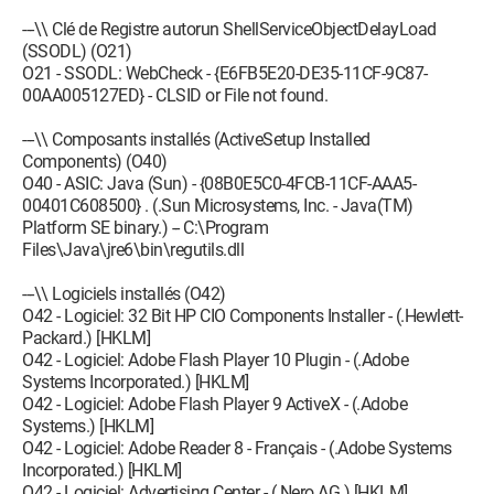
---\\ Clé de Registre autorun ShellServiceObjectDelayLoad
(SSODL) (O21)
O21 - SSODL: WebCheck - {E6FB5E20-DE35-11CF-9C87-
00AA005127ED} - CLSID or File not found.
---\\ Composants installés (ActiveSetup Installed
Components) (O40)
O40 - ASIC: Java (Sun) - {08B0E5C0-4FCB-11CF-AAA5-
00401C608500} . (.Sun Microsystems, Inc. - Java(TM)
Platform SE binary.) -- C:\Program
Files\Java\jre6\bin\regutils.dll
---\\ Logiciels installés (O42)
O42 - Logiciel: 32 Bit HP CIO Components Installer - (.Hewlett-
Packard.) [HKLM]
O42 - Logiciel: Adobe Flash Player 10 Plugin - (.Adobe
Systems Incorporated.) [HKLM]
O42 - Logiciel: Adobe Flash Player 9 ActiveX - (.Adobe
Systems.) [HKLM]
O42 - Logiciel: Adobe Reader 8 - Français - (.Adobe Systems
Incorporated.) [HKLM]
O42 - Logiciel: Advertising Center - (.Nero AG.) [HKLM]