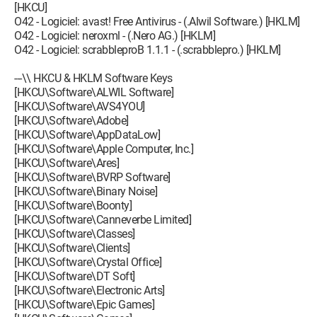
[HKCU]
O42 - Logiciel: avast! Free Antivirus - (.Alwil Software.) [HKLM]
O42 - Logiciel: neroxml - (.Nero AG.) [HKLM]
O42 - Logiciel: scrabbleproB 1.1.1 - (.scrabblepro.) [HKLM]
---\\ HKCU & HKLM Software Keys
[HKCU\Software\ALWIL Software]
[HKCU\Software\AVS4YOU]
[HKCU\Software\Adobe]
[HKCU\Software\AppDataLow]
[HKCU\Software\Apple Computer, Inc.]
[HKCU\Software\Ares]
[HKCU\Software\BVRP Software]
[HKCU\Software\Binary Noise]
[HKCU\Software\Boonty]
[HKCU\Software\Canneverbe Limited]
[HKCU\Software\Classes]
[HKCU\Software\Clients]
[HKCU\Software\Crystal Office]
[HKCU\Software\DT Soft]
[HKCU\Software\Electronic Arts]
[HKCU\Software\Epic Games]