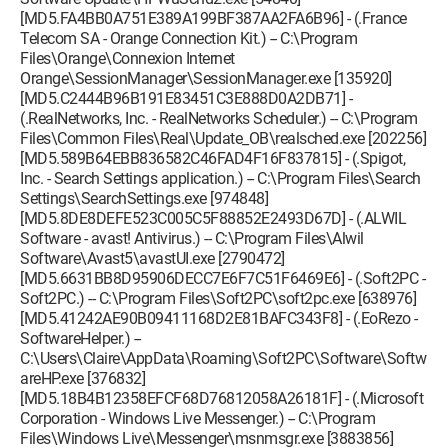
[MD5.FA4BB0A751E389A199BF387AA2FA6B96] - (.France
Telecom SA - Orange Connection Kit.) -- C:\Program
Files\Orange\Connexion Internet
Orange\SessionManager\SessionManager.exe [135920]
[MD5.C2444B96B191E83451C3E888D0A2DB71] -
(.RealNetworks, Inc. - RealNetworks Scheduler.) -- C:\Program
Files\Common Files\Real\Update_OB\realsched.exe [202256]
[MD5.589B64EBB836582C46FAD4F16F837815] - (.Spigot,
Inc. - Search Settings application.) -- C:\Program Files\Search
Settings\SearchSettings.exe [974848]
[MD5.8DE8DEFE523C005C5F88852E2493D67D] - (.ALWIL
Software - avast! Antivirus.) -- C:\Program Files\Alwil
Software\Avast5\avastUI.exe [2790472]
[MD5.6631BB8D95906DECC7E6F7C51F6469E6] - (.Soft2PC -
Soft2PC.) -- C:\Program Files\Soft2PC\soft2pc.exe [638976]
[MD5.41242AE90B09411168D2E81BAFC343F8] - (.EoRezo -
SoftwareHelper.) --
C:\Users\Claire\AppData\Roaming\Soft2PC\Software\Softw
areHP.exe [376832]
[MD5.18B4B12358EFCF68D76812058A26181F] - (.Microsoft
Corporation - Windows Live Messenger.) -- C:\Program
Files\Windows Live\Messenger\msnmsgr.exe [3883856]