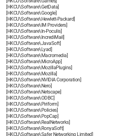
[HKCU\Software\Games]
[HKCU\Software\GetData]
[HKCU\Software\Google]
[HKCU\Software\Hewlett-Packard]
[HKCU\Software\IM Providers]
[HKCU\Software\In-Poculis]
[HKCU\Software\IncrediMail]
[HKCU\Software\JavaSoft]
[HKCU\Software\Lyad]
[HKCU\Software\Macromedia]
[HKCU\Software\MicroApp]
[HKCU\Software\MozillaPlugins]
[HKCU\Software\Mozilla]
[HKCU\Software\NVIDIA Corporation]
[HKCU\Software\Nero]
[HKCU\Software\Netscape]
[HKCU\Software\ODBC]
[HKCU\Software\Piriform]
[HKCU\Software\Policies]
[HKCU\Software\PopCap]
[HKCU\Software\RealNetworks]
[HKCU\Software\RonyaSoft]
[HKCU\Software\Safer Networking Limited]