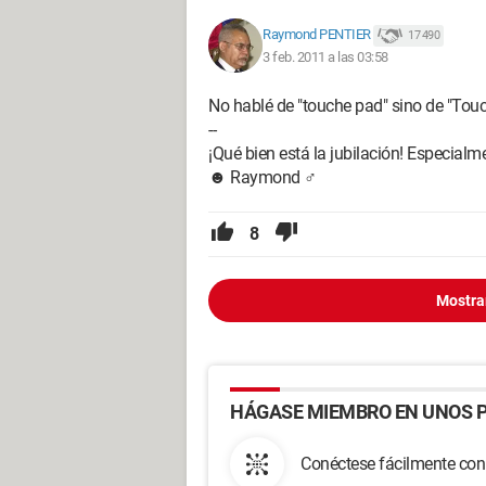
Raymond PENTIER
17 490
3 feb. 2011 a las 03:58
No hablé de "touche pad" sino de "Touc
--
¡Qué bien está la jubilación! Especialment
☻ Raymond ♂
8
Mostra
HÁGASE MIEMBRO EN UNOS P
Conéctese fácilmente con