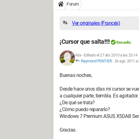
Forum
Ver originales (Francés)
¡Cursor que salta!!!!
Resuelto
Ilda
-
Editado el 27 abr. 2010 a las 23:14
Raymond PENTIER
-
26 ago. 2011 a 
Buenas noches,
Desde hace unos días mi cursor se vuel
a cualquier parte, tiembla. Es agotador.
¿De qué se trata?
¿Cómo puedo repararlo?
Windows 7 Premium ASUS X5DAB Seri
Gracias.