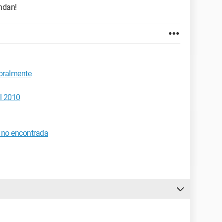
ndan!
oralmente
l 2010
a no encontrada