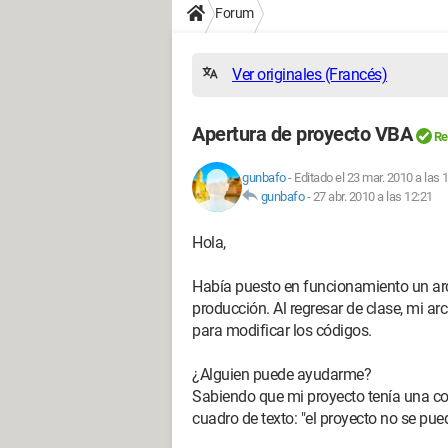
Forum
Ver originales (Francés)
Apertura de proyecto VBA
Re
gunbafo
-
Editado el 23 mar. 2010 a las 
gunbafo
-
27 abr. 2010 a las 12:21
Hola,
Había puesto en funcionamiento un ar
producción. Al regresar de clase, mi a
para modificar los códigos.
¿Alguien puede ayudarme?
Sabiendo que mi proyecto tenía una co
cuadro de texto: "el proyecto no se pue